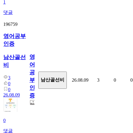
1
댓글
196759
영어공부
인증
영
남산골선
어
비
공
3
부
남산골선비
26.08.09
3
0
0
0
인
0
26.08.09
증
0
댓글