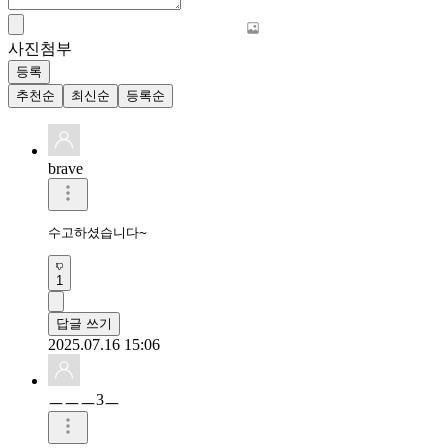
사진첨부
등록
추천순
최신순
등록순
brave
수고하셨습니다~
1
답글 쓰기
2025.07.16 15:06
ㅡㅡㅡ3ㅡ