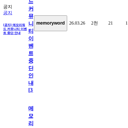
드
공지
커
공지
뮤
26.03.26
2천
21
1
memoryword
니
[공지] 메모리워
드 커뮤니티 이벤
티
트 중단 안내
이
벤
트
중
단
안
내
[
31
]
메
모
리