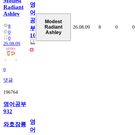
Modest
영
Radiant
어
Ashley
공
Modest
8
26.08.09
8
0
0
Radiant
부
0
Ashley
100
0
26.08.09
0
댓글
196764
영어공부
932
영
와호잠룡
어