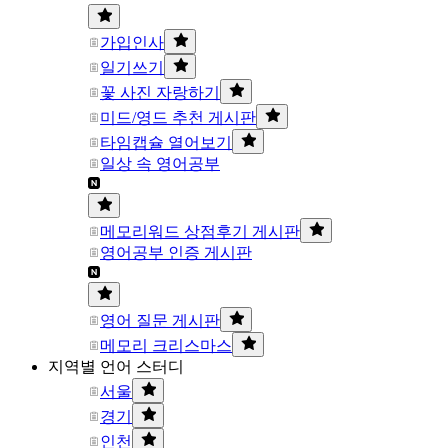
가입인사
일기쓰기
꽃 사진 자랑하기
미드/영드 추천 게시판
타임캡슐 열어보기
일상 속 영어공부
메모리워드 상점후기 게시판
영어공부 인증 게시판
영어 질문 게시판
메모리 크리스마스
지역별 언어 스터디
서울
경기
인천