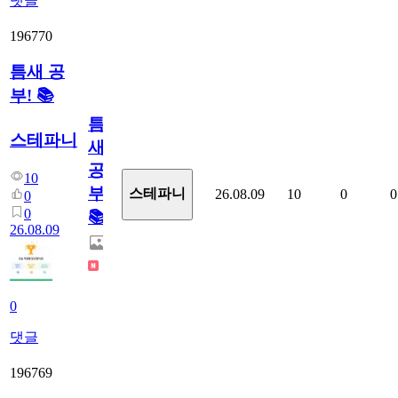
댓글
196770
틈새 공
부! 📚
틈
스테파니
새
공
10
부!
스테파니
26.08.09
10
0
0
0
0
📚
26.08.09
0
댓글
196769