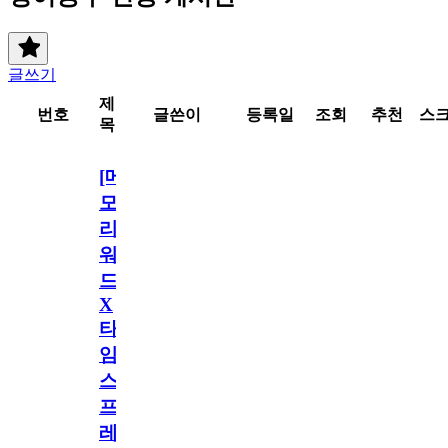
글쓰기
제
번호
글쓴이
등록일
조회
추천
스
목
[메
모
리
워
드
X
타
임
스
프
레