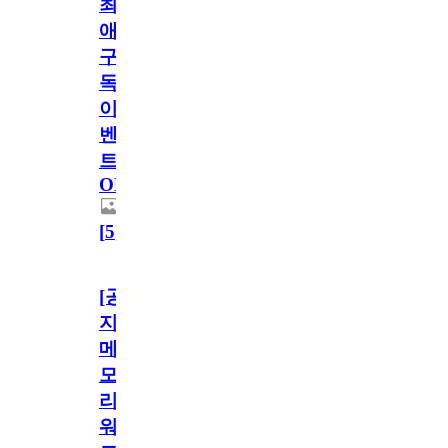
최
애
구
독
이
벤
트
OPEN!
[
5
]
[공
지]
메
모
리
워