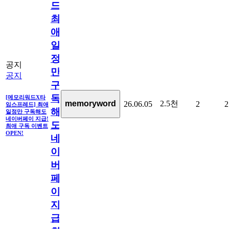
드]
최
애
일
정
공지
만
공지
구
독
[메모리워드X타
2.5천
memoryword
26.06.05
2
2
임스프레드] 최애
해
일정만 구독해도
네이버페이 지급!
도
최애 구독 이벤트
OPEN!
네
이
버
페
이
지
급!