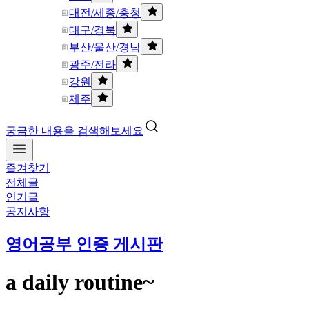
대전/세종/충청
대구/경북
부산/울산/경남
광주/전라
강원
제주
궁금한 내용을 검색해보세요
즐겨찾기
전체글
인기글
공지사항
영어공부 인증 게시판
a daily routine~