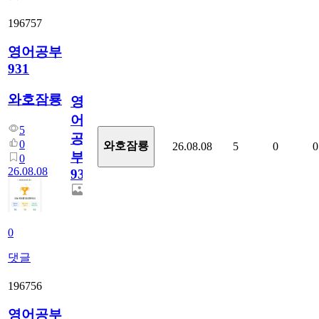
196757
영어공부
931
와호잠룡
영
어
5
공
0
와호잠룡
26.08.08
5
0
0
부
0
26.08.08
931
0
댓글
196756
영어공부