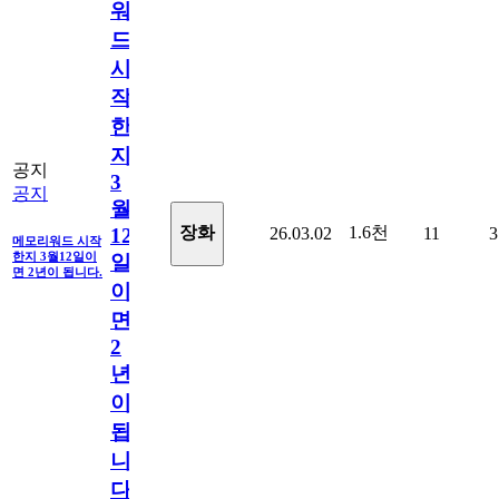
워
드
시
작
한
지
공지
3
공지
월
1.6천
장화
26.03.02
11
3
12
메모리워드 시작
한지 3월12일이
일
면 2년이 됩니다.
이
면
2
년
이
됩
니
다.