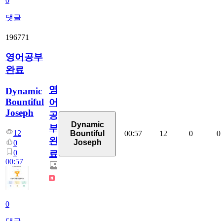
0
댓글
196771
영어공부
완료
영
Dynamic
Bountiful
어
Joseph
공
Dynamic
부
12
00:57
12
0
0
Bountiful
완
Joseph
0
0
료
00:57
0