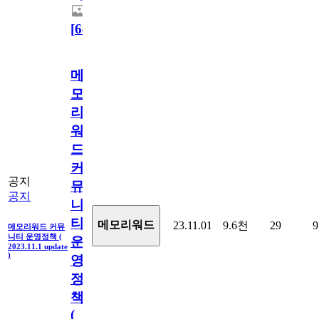
[
64
]
메
모
리
워
드
커
공지
뮤
공지
니
티
메모리워드
23.11.01
9.6천
29
9
메모리워드 커뮤
니티 운영정책 (
운
2023.11.1 update
)
영
정
책
(