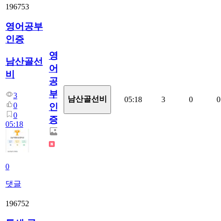
196753
영어공부
인증
영
남산골선
어
비
공
부
3
남산골선비
05:18
3
0
0
0
인
0
증
05:18
0
댓글
196752