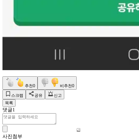
추천
0
비추천
0
스크랩
공유
신고
목록
댓글
1
사진첨부