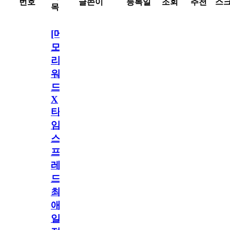
번호
글쓴이
등록일
조회
추천
스
목
[메
모
리
워
드
X
타
임
스
프
레
드]
최
애
일