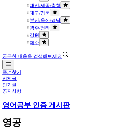
대전/세종/충청
대구/경북
부산/울산/경남
광주/전라
강원
제주
궁금한 내용을 검색해보세요
즐겨찾기
전체글
인기글
공지사항
영어공부 인증 게시판
영공