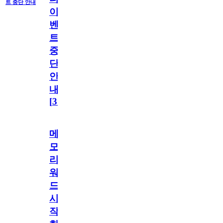
트 중단 안내
이
벤
트
중
단
안
내
[
31
]
메
모
리
워
드
시
작