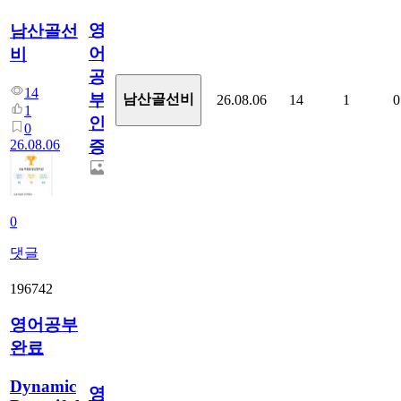
영
남산골선
어
비
공
14
부
남산골선비
26.08.06
14
1
0
1
인
0
26.08.06
증
0
댓글
196742
영어공부
완료
Dynamic
영