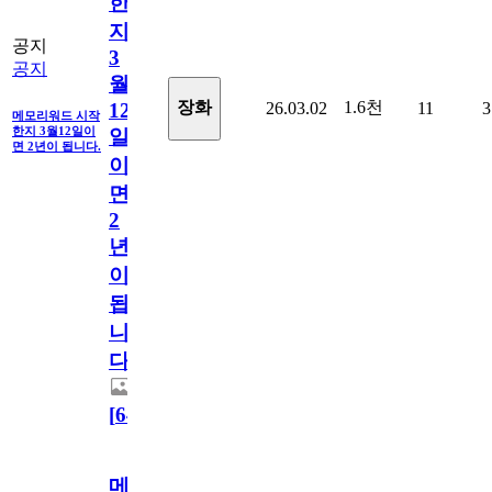
한
지
공지
3
공지
월
1.6천
장화
26.03.02
11
3
12
메모리워드 시작
한지 3월12일이
일
면 2년이 됩니다.
이
면
2
년
이
됩
니
다.
[
64
]
메