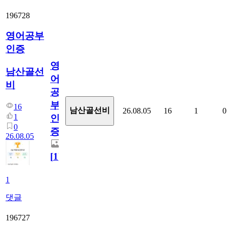
196728
영어공부
인증
영
남산골선
어
비
공
부
16
남산골선비
26.08.05
16
1
0
1
인
0
증
26.08.05
[
1
]
1
댓글
196727