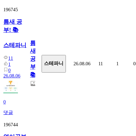
196745
틈새 공
부! 📚
틈
스테파니
새
11
공
스테파니
26.08.06
11
1
0
1
부!
0
📚
26.08.06
0
댓글
196744