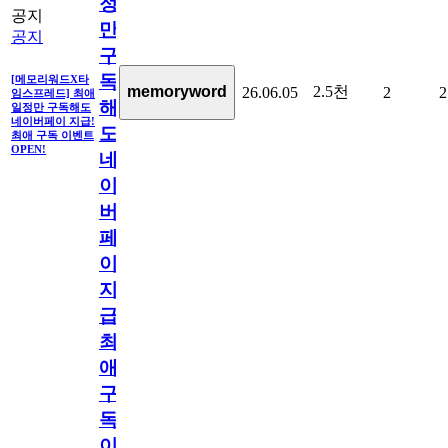
정
공지
만
공지
구
독
[메모리워드X타
2.5천
memoryword
26.06.05
2
2
임스프레드] 최애
해
일정만 구독해도
네이버페이 지급!
도
최애 구독 이벤트
OPEN!
네
이
버
페
이
지
급!
최
애
구
독
이