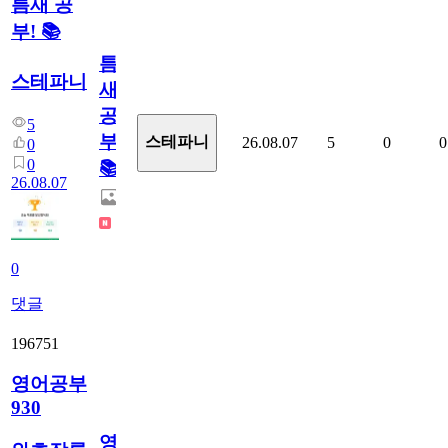
틈새 공
부! 📚
틈
스테파니
새
공
5
부!
스테파니
26.08.07
5
0
0
0
0
📚
26.08.07
0
댓글
196751
영어공부
930
영