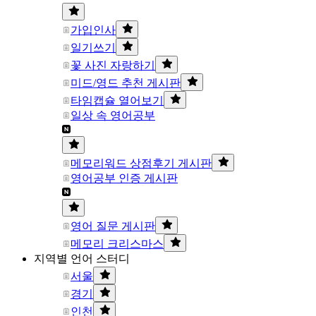
가입인사
일기쓰기
꽃 사진 자랑하기
미드/영드 추천 게시판
타임캡슐 열어보기
일상 속 영어공부
메모리워드 상점후기 게시판
영어공부 인증 게시판
영어 질문 게시판
메모리 크리스마스
지역별 언어 스터디
서울
경기
인천