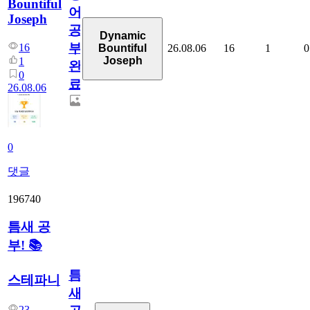
Bountiful
어
Joseph
공
Dynamic
부
16
26.08.06
16
1
0
Bountiful
Joseph
1
완
0
료
26.08.06
0
댓글
196740
틈새 공
부! 📚
틈
스테파니
새
23