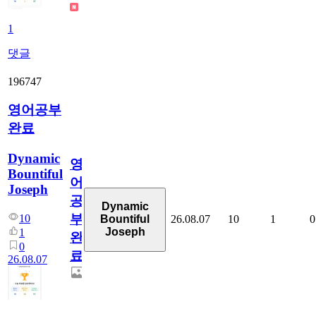
1
댓글
196747
영어공부
완료
Dynamic
영
Bountiful
어
Joseph
공
Dynamic
부
10
26.08.07
10
1
0
Bountiful
Joseph
1
완
0
료
26.08.07