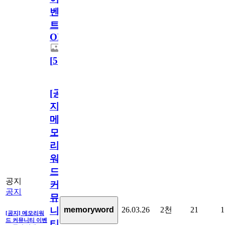
벤
트
OPEN!
[
5
]
[공
지]
메
모
리
워
드
공지
커
공지
뮤
26.03.26
2천
21
1
memoryword
니
[공지] 메모리워
드 커뮤니티 이벤
티