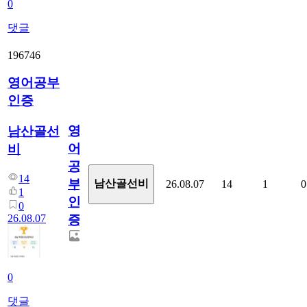
0
댓글
196746
영어공부
인증
영
남산골선
어
비
공
14
부
남산골선비
26.08.07
14
1
0
1
인
0
26.08.07
증
0
댓글