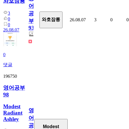
와호잠룡
어
공
3
0
와호잠룡
26.08.07
3
0
0
부
0
930
26.08.07
0
댓글
196750
영어공부
98
Modest
영
Radiant
어
Ashley
공
Modest