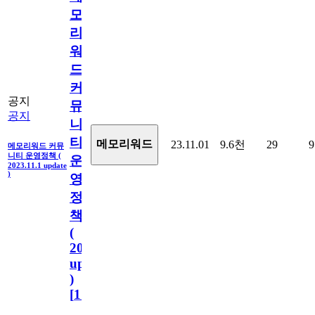
모
리
워
드
커
공지
뮤
공지
니
티
메모리워드
23.11.01
9.6천
29
9
메모리워드 커뮤
니티 운영정책 (
운
2023.11.1 update
)
영
정
책
(
2023.11.1
update
)
[
110
]