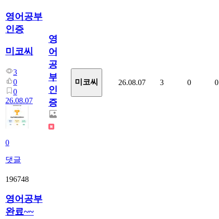
영어공부
인증
영
미코씨
어
공
3
부
0
미코씨
26.08.07
3
0
0
인
0
26.08.07
증
0
댓글
196748
영어공부
완료~~