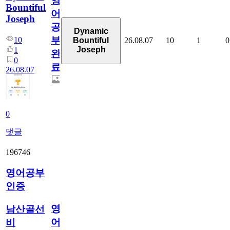
영
Bountiful
어
Joseph
공
Dynamic
부
10
26.08.07
10
1
0
Bountiful
Joseph
1
완
0
료
26.08.07
0
댓글
196746
영어공부
인증
영
남산골선
어
비