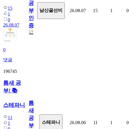
공
15
부
남산골선비
26.08.07
15
1
0
1
인
0
26.08.07
증
0
댓글
196745
틈새 공
부! 📚
틈
스테파니
새
11
공
스테파니
26.08.06
11
1
0
1
부!
0