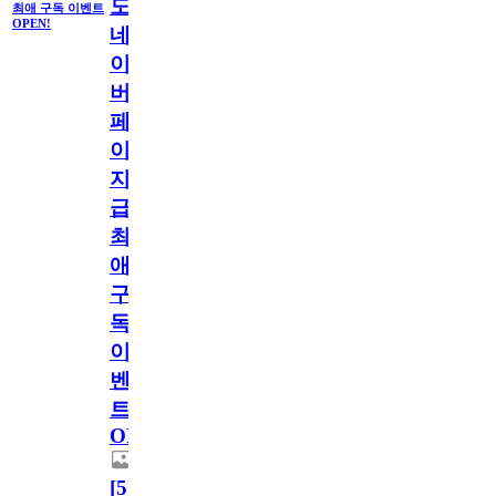
도
최애 구독 이벤트
OPEN!
네
이
버
페
이
지
급!
최
애
구
독
이
벤
트
OPEN!
[
5
]