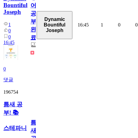
Bountiful
어
Joseph
공
Dynamic
부
1
16:45
1
0
0
Bountiful
완
Joseph
0
0
료
16:45
0
댓글
196754
틈새 공
부! 📚
틈
스테파니
새