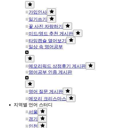
가입인사
일기쓰기
꽃 사진 자랑하기
미드/영드 추천 게시판
타임캡슐 열어보기
일상 속 영어공부
메모리워드 상점후기 게시판
영어공부 인증 게시판
영어 질문 게시판
메모리 크리스마스
지역별 언어 스터디
서울
경기
인천