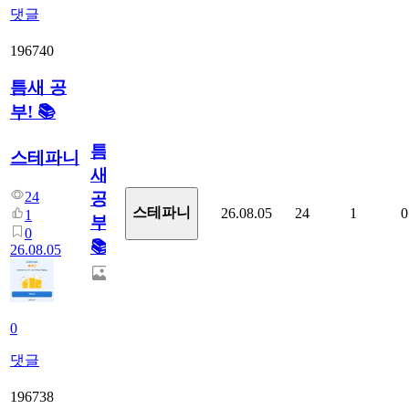
댓글
196740
틈새 공
부! 📚
틈
스테파니
새
24
공
스테파니
26.08.05
24
1
0
1
부!
0
📚
26.08.05
0
댓글
196738