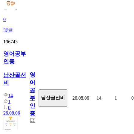
0
댓글
196743
영어공부
인증
영
남산골선
어
비
공
14
부
남산골선비
26.08.06
14
1
0
1
인
0
26.08.06
증