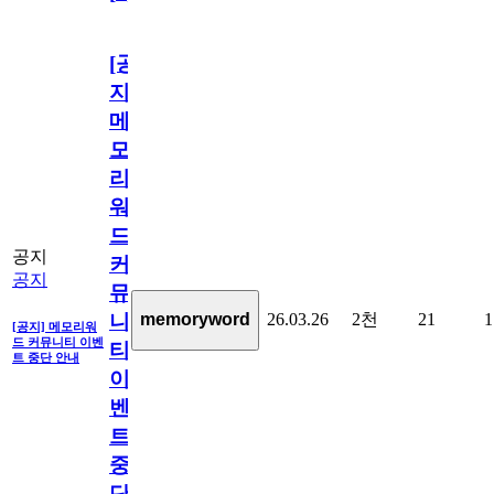
[공
지]
메
모
리
워
드
공지
커
공지
뮤
26.03.26
2천
21
1
memoryword
니
[공지] 메모리워
드 커뮤니티 이벤
티
트 중단 안내
이
벤
트
중
단