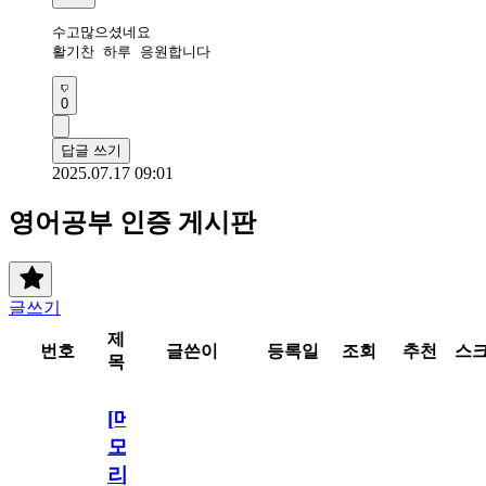
수고많으셨네요

활기찬 하루 응원합니다
0
답글 쓰기
2025.07.17 09:01
영어공부 인증 게시판
글쓰기
제
번호
글쓴이
등록일
조회
추천
스
목
[메
모
리