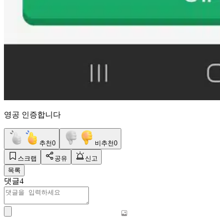
영공 인증합니다
추천
0
비추천
0
스크랩
공유
신고
목록
댓글
4