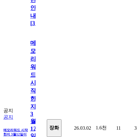
안
내
[
31
]
메
모
리
워
드
시
작
한
지
공지
3
공지
월
1.6천
장화
26.03.02
11
3
12
메모리워드 시작
한지 3월12일이
일