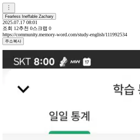
Fearless Ineffable Zachary
2025.07.17 08:01
조회
12
추천
0
스크랩
0
https://community.memory-word.com/study-english/111992534
주소복사