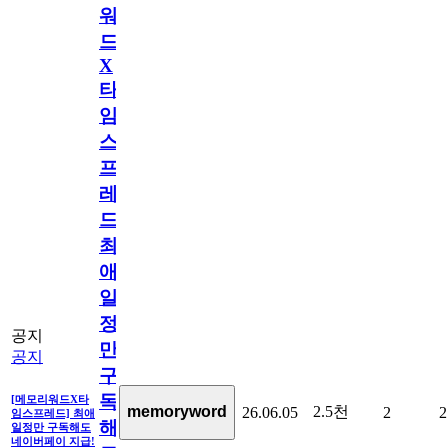
워
드
X
타
임
스
프
레
드]
최
애
일
정
공지
만
공지
구
독
[메모리워드X타
2.5천
memoryword
26.06.05
2
2
임스프레드] 최애
해
일정만 구독해도
네이버페이 지급!