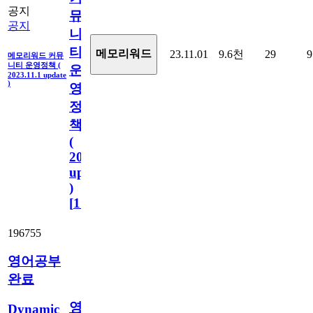
공지
뮤
공지
니
티
메모리워드
23.11.01
9.6천
29
9
메모리워드 커뮤
니티 운영정책 (
운
2023.11.1 update
)
영
정
책
(
2023.11.1
update
)
[
110
]
196755
영어공부
완료
영
Dynamic