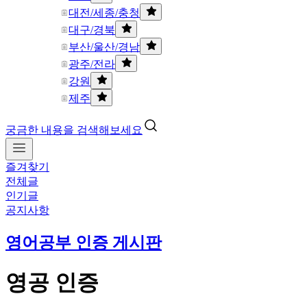
대전/세종/충청
대구/경북
부산/울산/경남
광주/전라
강원
제주
궁금한 내용을 검색해보세요
즐겨찾기
전체글
인기글
공지사항
영어공부 인증 게시판
영공 인증