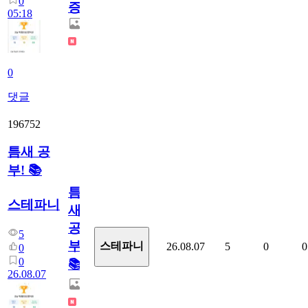
0
증
05:18
0
댓글
196752
틈새 공
부! 📚
틈
스테파니
새
공
5
부!
스테파니
26.08.07
5
0
0
0
0
📚
26.08.07