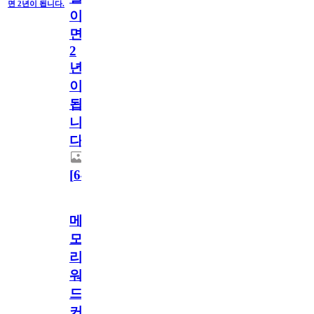
면 2년이 됩니다.
이
면
2
년
이
됩
니
다.
[
64
]
메
모
리
워
드
커