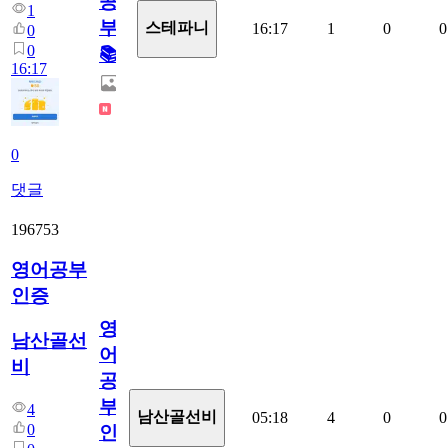
공
1
부!
스테파니
16:17
1
0
0
0
0
📚
16:17
0
댓글
196753
영어공부
인증
영
남산골선
어
비
공
부
4
남산골선비
05:18
4
0
0
0
인