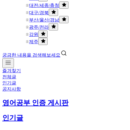
대전/세종/충청
대구/경북
부산/울산/경남
광주/전라
강원
제주
궁금한 내용을 검색해보세요
즐겨찾기
전체글
인기글
공지사항
영어공부 인증 게시판
인기글