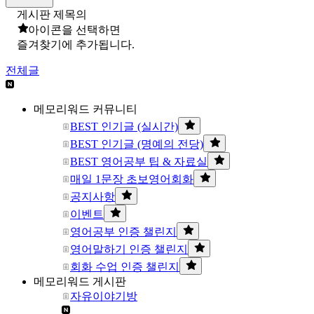
게시판 제목의
아이콘을 선택하면
즐겨찾기에 추가됩니다.
전체글
메모리워드 커뮤니티
BEST 인기글 (실시간)
BEST 인기글 (명예의 전당)
BEST 영어공부 팁 & 자료실
매일 1문장 초보영어회화
공지사항
이벤트
영어공부 인증 챌린지
영어말하기 인증 챌린지
회화 수업 인증 챌린지
메모리워드 게시판
자유이야기방