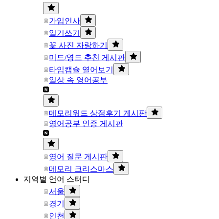
가입인사
일기쓰기
꽃 사진 자랑하기
미드/영드 추천 게시판
타임캡슐 열어보기
일상 속 영어공부
메모리워드 상점후기 게시판
영어공부 인증 게시판
영어 질문 게시판
메모리 크리스마스
지역별 언어 스터디
서울
경기
인천