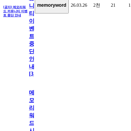
26.03.26
2천
21
1
memoryword
니
[공지] 메모리워
드 커뮤니티 이벤
티
트 중단 안내
이
벤
트
중
단
안
내
[
31
]
메
모
리
워
드
시