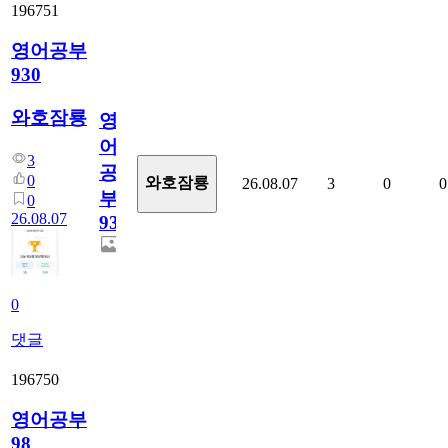
196751
영어공부
930
와호잠룡
영
어
3
공
0
와호잠룡
26.08.07
3
0
0
부
0
26.08.07
930
0
댓글
196750
영어공부
98