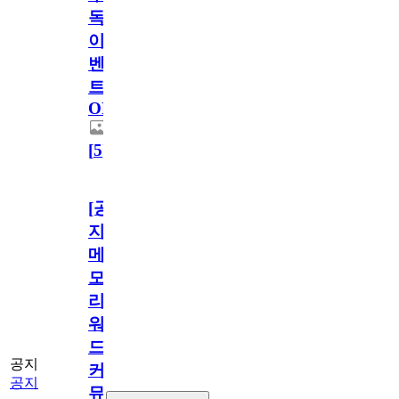
독
이
벤
트
OPEN!
[
5
]
[공
지]
메
모
리
워
드
공지
커
공지
뮤