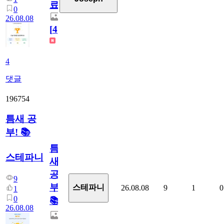
료
0
26.08.08
[
4
]
4
댓글
196754
틈새 공
부! 📚
틈
스테파니
새
공
9
부!
스테파니
26.08.08
9
1
0
1
0
📚
26.08.08