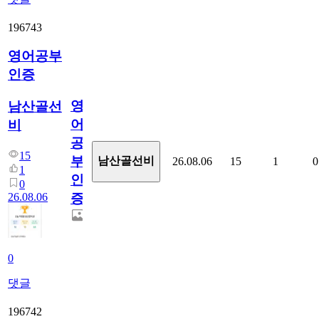
196743
영어공부
인증
영
남산골선
어
비
공
15
부
남산골선비
26.08.06
15
1
0
1
인
0
26.08.06
증
0
댓글
196742