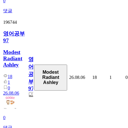
0
댓글
196744
영어공부
97
Modest
Radiant
영
Ashley
어
Modest
공
18
26.08.06
18
1
0
Radiant
부
1
Ashley
0
97
26.08.06
0
댓글