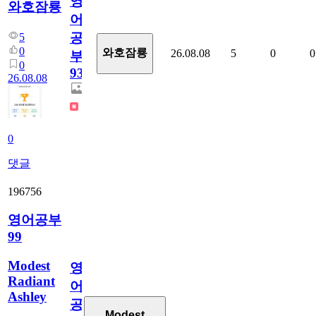
영
와호잠룡
어
공
5
0
와호잠룡
26.08.08
5
0
0
부
0
931
26.08.08
0
댓글
196756
영어공부
99
Modest
영
Radiant
어
Ashley
공
Modest