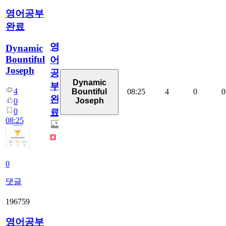
영어공부
완료
영
Dynamic
Bountiful
어
Joseph
공
Dynamic
부
4
08:25
4
0
0
Bountiful
완
Joseph
0
0
료
08:25
0
댓글
196759
영어공부