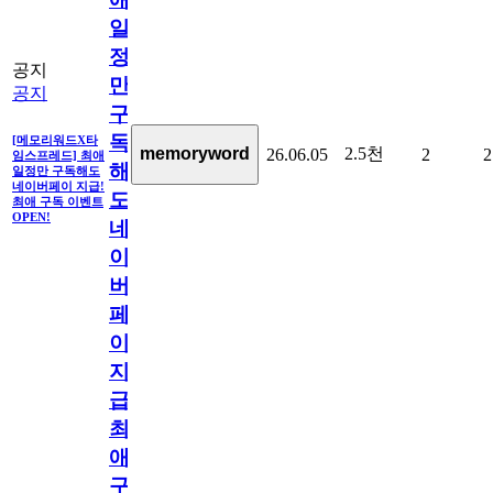
일
정
공지
만
공지
구
독
[메모리워드X타
2.5천
memoryword
26.06.05
2
2
임스프레드] 최애
해
일정만 구독해도
네이버페이 지급!
도
최애 구독 이벤트
OPEN!
네
이
버
페
이
지
급!
최
애
구