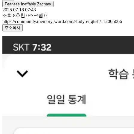
Fearless Ineffable Zachary
2025.07.18 07:43
조회
8
추천
0
스크랩
0
https://community.memory-word.com/study-english/112065066
주소복사