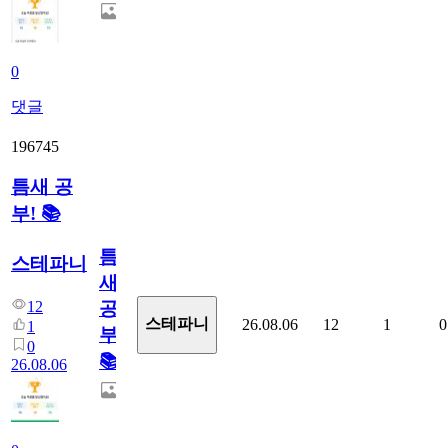
0
댓글
196745
틈새 공
부! 📚
틈
스테파니
새
12
공
스테파니
26.08.06
12
1
0
1
부!
0
📚
26.08.06