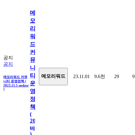
메
모
리
워
드
커
공지
뮤
공지
니
티
메모리워드
23.11.01
9.6천
29
9
메모리워드 커뮤
니티 운영정책 (
운
2023.11.1 update
)
영
정
책
(
2023.11.1
update
)