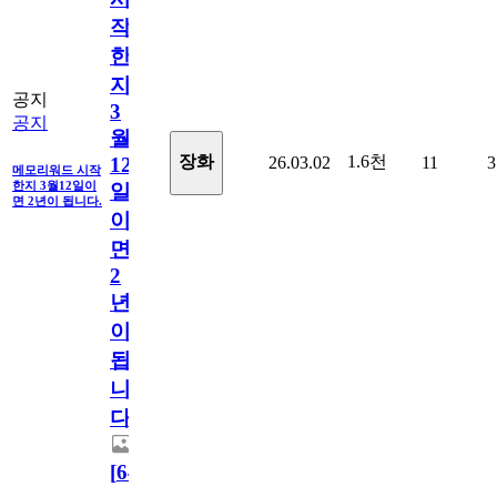
작
한
지
공지
3
공지
월
1.6천
장화
26.03.02
11
3
12
메모리워드 시작
한지 3월12일이
일
면 2년이 됩니다.
이
면
2
년
이
됩
니
다.
[
64
]