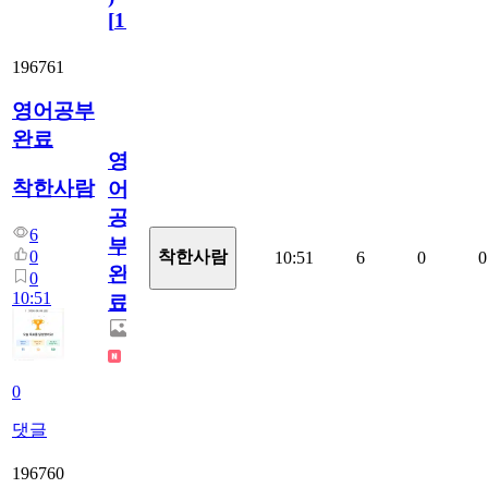
[
110
]
196761
영어공부
완료
영
착한사람
어
공
6
부
0
착한사람
10:51
6
0
0
완
0
10:51
료
0
댓글
196760