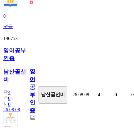
0
댓글
196753
영어공부
인증
영
남산골선
어
비
공
4
부
남산골선비
26.08.08
4
0
0
0
인
0
26.08.08
증