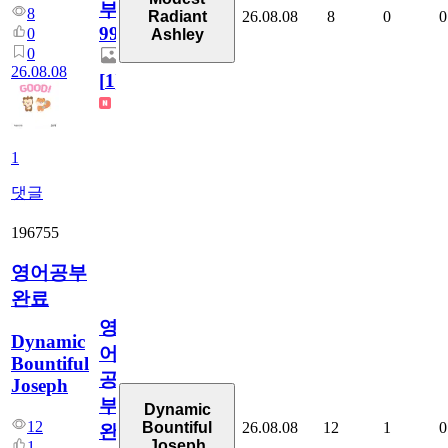
부
8
26.08.08
8
0
0
Radiant
99
0
Ashley
0
26.08.08
[
1
]
1
댓글
196755
영어공부
완료
영
Dynamic
어
Bountiful
공
Joseph
부
Dynamic
12
26.08.08
12
1
0
Bountiful
완
Joseph
1