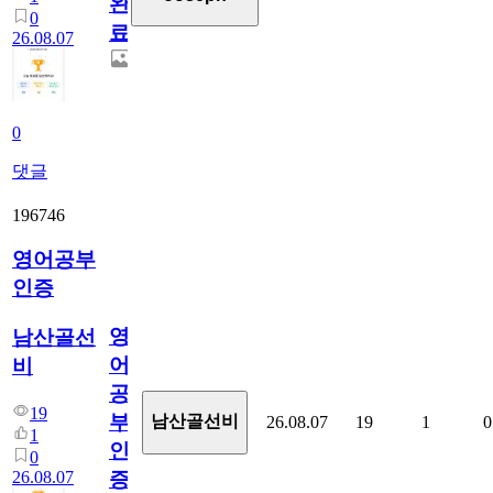
완
0
료
26.08.07
0
댓글
196746
영어공부
인증
영
남산골선
어
비
공
19
부
남산골선비
26.08.07
19
1
0
1
인
0
26.08.07
증