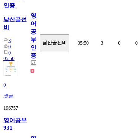
인증
영
남산골선
어
비
공
부
3
남산골선비
05:50
3
0
0
0
인
0
증
05:50
0
댓글
196757
영어공부
931