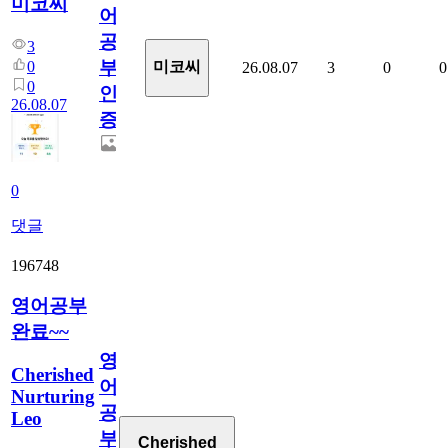
미코씨
어
공
3
부
0
미코씨
26.08.07
3
0
0
0
인
26.08.07
증
0
댓글
196748
영어공부
완료~~
영
Cherished
어
Nurturing
공
Leo
부
Cherished