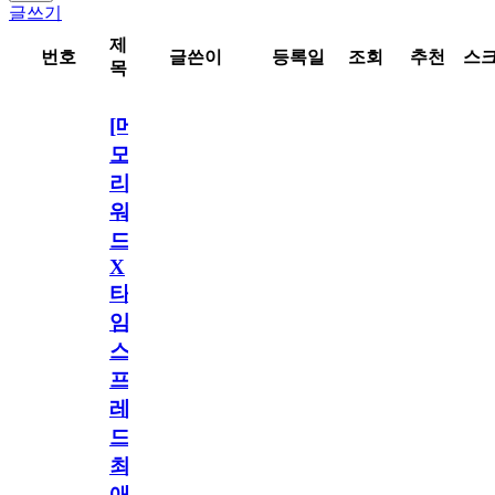
글쓰기
제
번호
글쓴이
등록일
조회
추천
스
목
[메
모
리
워
드
X
타
임
스
프
레
드]
최
애