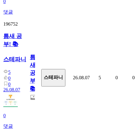
0
댓글
196752
틈새 공
부! 📚
틈
스테파니
새
5
공
스테파니
26.08.07
5
0
0
0
부!
0
📚
26.08.07
0
댓글