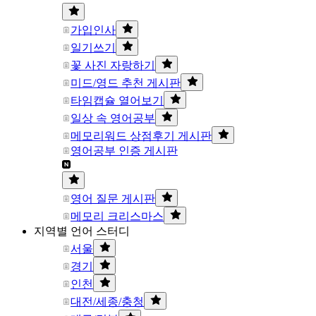
가입인사
일기쓰기
꽃 사진 자랑하기
미드/영드 추천 게시판
타임캡슐 열어보기
일상 속 영어공부
메모리워드 상점후기 게시판
영어공부 인증 게시판
영어 질문 게시판
메모리 크리스마스
지역별 언어 스터디
서울
경기
인천
대전/세종/충청