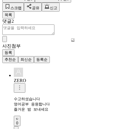
스크랩
공유
신고
목록
댓글
2
사진첨부
등록
추천순
최신순
등록순
ZERO
수고하셨습니다 

영어공부 응원합니다 

즐거운 밤 보내세요 
0