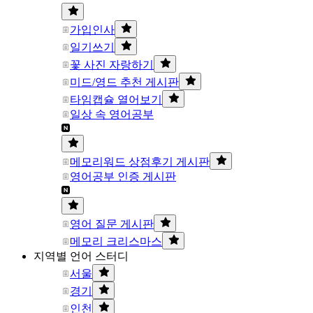
가입인사
일기쓰기
꽃 사진 자랑하기
미드/영드 추천 게시판
타임캡슐 열어보기
일상 속 영어공부
메모리워드 상점후기 게시판
영어공부 인증 게시판
영어 질문 게시판
메모리 크리스마스
지역별 언어 스터디
서울
경기
인천