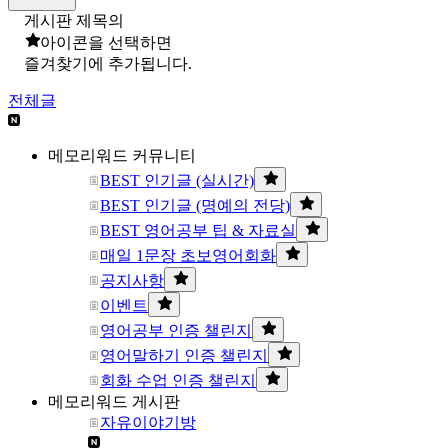
게시판 제목의
아이콘을 선택하면
즐겨찾기에 추가됩니다.
전체글
메모리워드 커뮤니티
BEST 인기글 (실시간)
BEST 인기글 (명예의 전당)
BEST 영어공부 팁 & 자료실
매일 1문장 초보영어회화
공지사항
이벤트
영어공부 인증 챌린지
영어말하기 인증 챌린지
회화 수업 인증 챌린지
메모리워드 게시판
자유이야기방