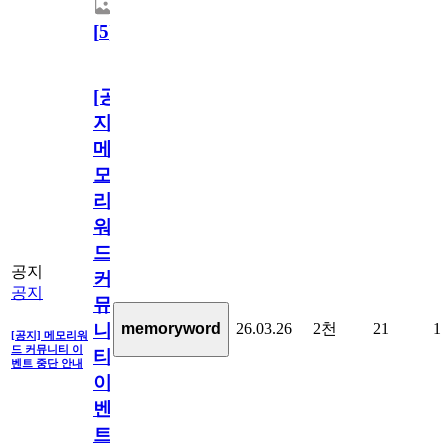
[
5
]
[공
지]
메
모
리
워
드
공지
커
공지
뮤
26.03.26
2천
21
1
memoryword
니
[공지] 메모리워
드 커뮤니티 이
티
벤트 중단 안내
이
벤
트