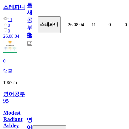
틈
스테파니
새
11
공
스테파니
26.08.04
11
0
0
0
부!
0
📚
26.08.04
0
댓글
196725
영어공부
95
Modest
Radiant
영
Ashley
어