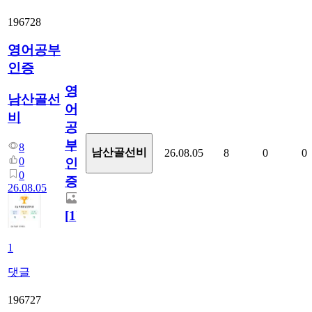
196728
영어공부
인증
영
남산골선
어
비
공
부
8
남산골선비
26.08.05
8
0
0
0
인
0
증
26.08.05
[
1
]
1
댓글
196727