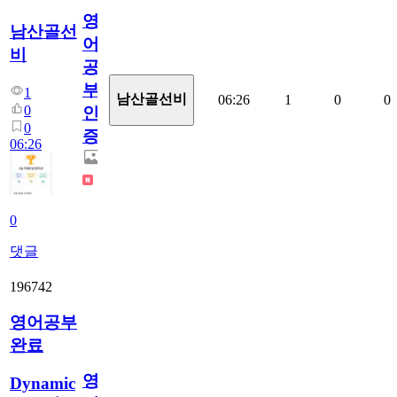
영
남산골선
어
비
공
부
1
남산골선비
06:26
1
0
0
0
인
0
증
06:26
0
댓글
196742
영어공부
완료
영
Dynamic