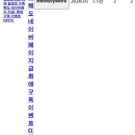
2.5천
memoryword
26.06.05
2
2
애 일정만 구독
해
해도 네이버페
이 지급! 최애
도
구독 이벤트
네
OPEN!
이
버
페
이
지
급!
최
애
구
독
이
벤
트
OPEN!