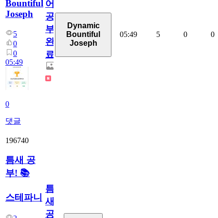
Bountiful
어
Joseph
공
Dynamic
부
5
05:49
5
0
0
Bountiful
완
Joseph
0
0
료
05:49
0
댓글
196740
틈새 공
부! 📚
틈
스테파니
새
공