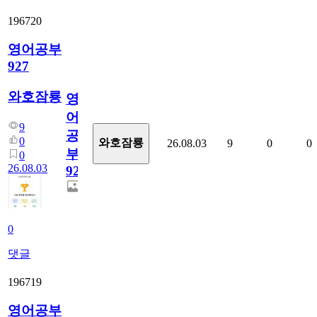
196720
영어공부
927
와호잠룡
영
어
9
공
0
와호잠룡
26.08.03
9
0
0
부
0
26.08.03
927
0
댓글
196719
영어공부