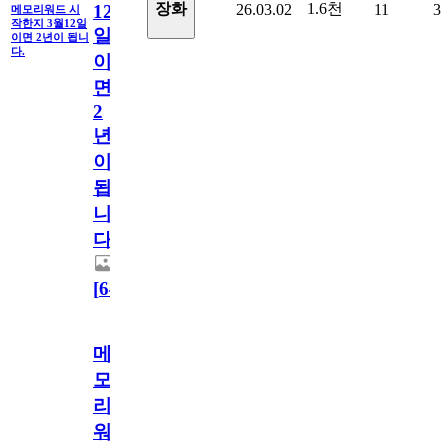
1.6천
장화
26.03.02
11
3
12
메모리워드 시
작한지 3월12일
일
이면 2년이 됩니
다.
이
면
2
년
이
됩
니
다.
[
64
]
메
모
리
워