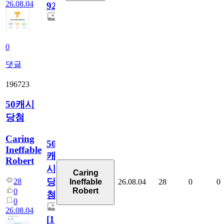
26.08.04
928
0
댓글
196723
50캐시
당첨
Caring
50
Ineffable
캐
Robert
시
Caring
당
28
26.08.04
28
0
0
Ineffable
Robert
0
첨
0
26.08.04
[
1
]