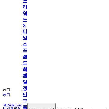
모
리
워
드
X
타
임
스
프
레
드]
최
애
일
정
공지
만
공지
구
[메모리워드X타
독
임스프레드] 최