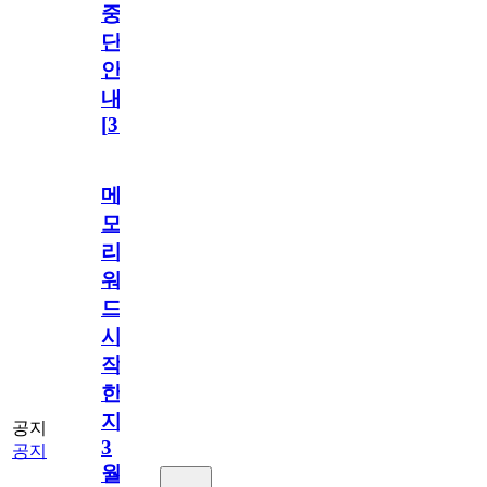
중
단
안
내
[
31
]
메
모
리
워
드
시
작
한
지
공지
3
공지
월