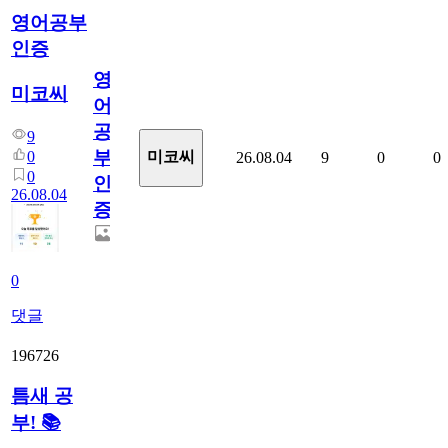
영어공부
인증
영
미코씨
어
공
9
부
0
미코씨
26.08.04
9
0
0
0
인
26.08.04
증
0
댓글
196726
틈새 공
부! 📚