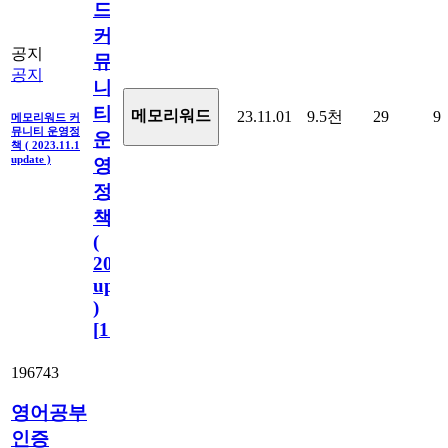
드
커
공지
뮤
공지
니
티
메모리워드
23.11.01
9.5천
29
9
메모리워드 커
뮤니티 운영정
운
책 ( 2023.11.1
update )
영
정
책
(
2023.11.1
update
)
[
110
]
196743
영어공부
인증