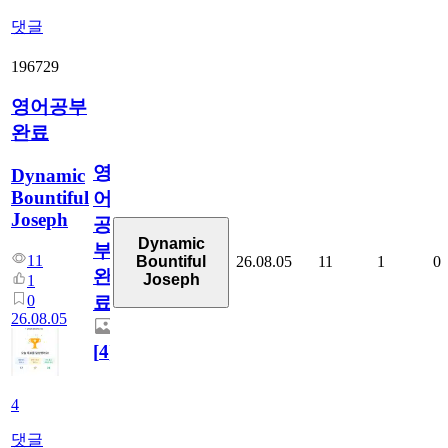
댓글
196729
영어공부
완료
영
Dynamic
Bountiful
어
Joseph
공
Dynamic
부
11
26.08.05
11
1
0
Bountiful
완
Joseph
1
0
료
26.08.05
[
4
]
4
댓글