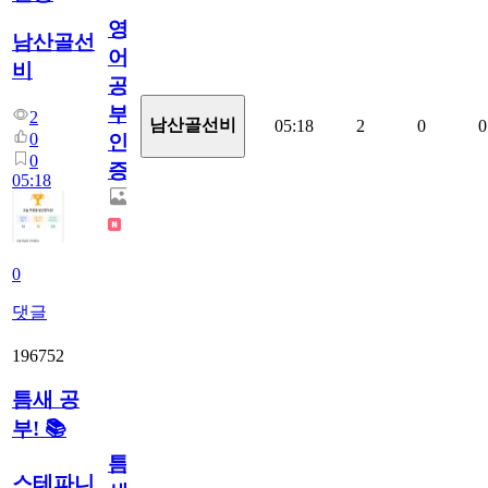
영
남산골선
어
비
공
부
2
남산골선비
05:18
2
0
0
0
인
0
증
05:18
0
댓글
196752
틈새 공
부! 📚
틈
스테파니