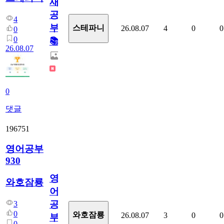
새
공
4
부!
스테파니
26.08.07
4
0
0
0
0
📚
26.08.07
0
댓글
196751
영어공부
930
영
와호잠룡
어
공
3
0
와호잠룡
26.08.07
3
0
0
부
0