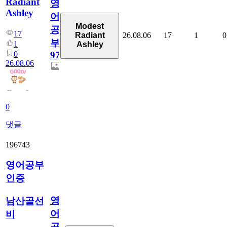
Radiant
영
Ashley
어
Modest
공
17
26.08.06
17
1
0
Radiant
부
1
Ashley
0
97
26.08.06
0
댓글
196743
영어공부
인증
영
남산골선
어
비
공