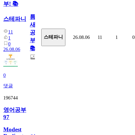
부! 📚
틈
스테파니
새
11
공
스테파니
26.08.06
11
1
0
1
부!
0
📚
26.08.06
0
댓글
196744
영어공부
97
Modest