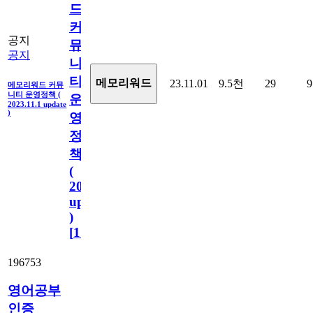
드
커
공지
뮤
공지
니
티
메모리워드
23.11.01
9.5천
29
9
메모리워드 커뮤
니티 운영정책 (
운
2023.11.1 update
)
영
정
책
(
2023.11.1
update
)
[
110
]
196753
영어공부
인증