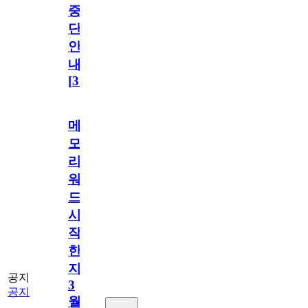
중
단
안
내
[
31
]
메
모
리
워
드
시
작
한
지
공지
3
공지
월