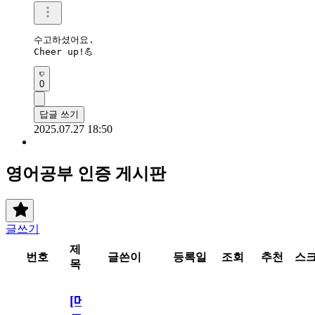
수고하셨어요.

Cheer up!💪
0
답글 쓰기
2025.07.27 18:50
영어공부 인증 게시판
글쓰기
제
번호
글쓴이
등록일
조회
추천
스
목
[메