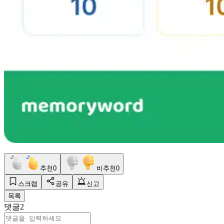
추천
0
비추천
0
스크랩
공유
신고
목록
댓글
2