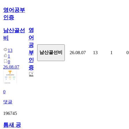
영어공부
인증
영
남산골선
어
비
공
13
부
남산골선비
26.08.07
13
1
0
1
인
0
26.08.07
증
0
댓글
196745
틈새 공