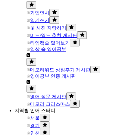
가입인사
일기쓰기
꽃 사진 자랑하기
미드/영드 추천 게시판
타임캡슐 열어보기
일상 속 영어공부
메모리워드 상점후기 게시판
영어공부 인증 게시판
영어 질문 게시판
메모리 크리스마스
지역별 언어 스터디
서울
경기
인천