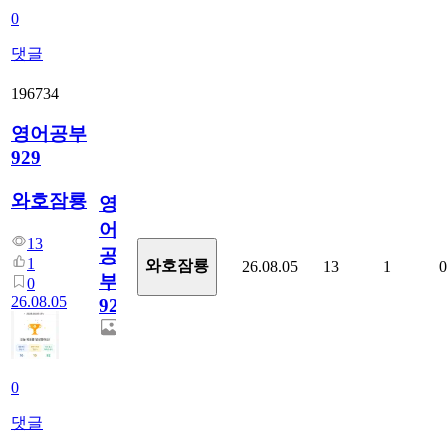
0
댓글
196734
영어공부
929
와호잠룡
영
어
13
공
1
와호잠룡
26.08.05
13
1
0
부
0
26.08.05
929
0
댓글