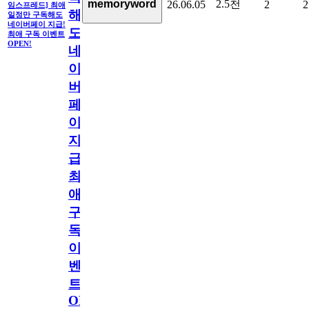
2.5천
memoryword
26.06.05
2
2
임스프레드] 최애
해
일정만 구독해도
네이버페이 지급!
도
최애 구독 이벤트
OPEN!
네
이
버
페
이
지
급!
최
애
구
독
이
벤
트
OPEN!