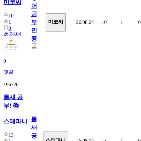
미코씨
어
공
10
부
1
미코씨
26.08.04
10
1
0
0
인
26.08.04
증
0
댓글
196726
틈새 공
부! 📚
틈
스테파니
새
13
공
스테파니
26.08.04
13
1
0