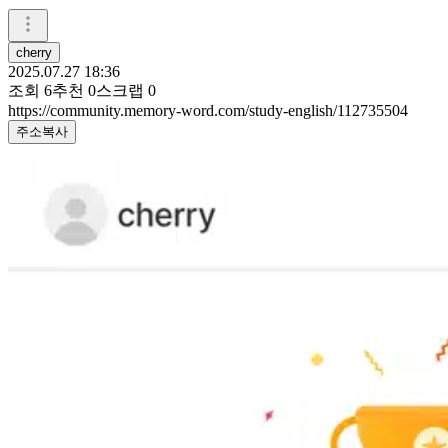
cherry
2025.07.27 18:36
조회
6
추천
0
스크랩
0
https://community.memory-word.com/study-english/112735504
주소복사