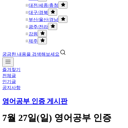
대전/세종/충청
대구/경북
부산/울산/경남
광주/전라
강원
제주
궁금한 내용을 검색해보세요
즐겨찾기
전체글
인기글
공지사항
영어공부 인증 게시판
7월 27일(일) 영어공부 인증