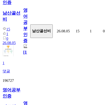
인증
영
남산골선
어
비
공
부
15
남산골선비
26.08.05
15
1
0
1
인
0
증
26.08.05
[
1
]
1
댓글
196727
영어공부
인증
영