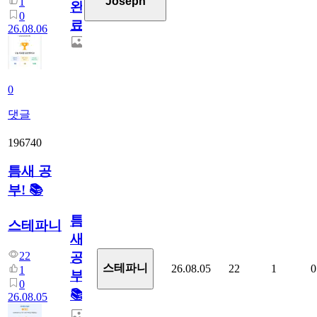
Joseph
1
완
0
료
26.08.06
0
댓글
196740
틈새 공
부! 📚
틈
스테파니
새
22
공
스테파니
26.08.05
22
1
0
1
부!
0
📚
26.08.05