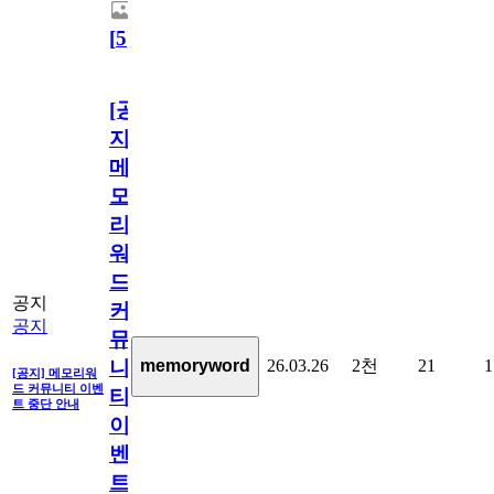
[
5
]
[공
지]
메
모
리
워
드
공지
커
공지
뮤
26.03.26
2천
21
1
memoryword
니
[공지] 메모리워
드 커뮤니티 이벤
티
트 중단 안내
이
벤
트