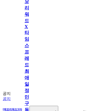
모
리
워
드
X
타
임
스
프
레
드]
최
애
일
정
공지
만
공지
구
독
[메모리워드X타