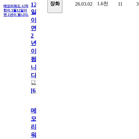
1.6천
장화
26.03.02
11
3
12
메모리워드 시작
한지 3월12일이
일
면 2년이 됩니다.
이
면
2
년
이
됩
니
다.
[
64
]
메
모
리
워