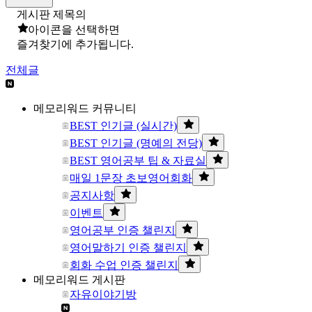
게시판 제목의
아이콘을 선택하면
즐겨찾기에 추가됩니다.
전체글
메모리워드 커뮤니티
BEST 인기글 (실시간)
BEST 인기글 (명예의 전당)
BEST 영어공부 팁 & 자료실
매일 1문장 초보영어회화
공지사항
이벤트
영어공부 인증 챌린지
영어말하기 인증 챌린지
회화 수업 인증 챌린지
메모리워드 게시판
자유이야기방