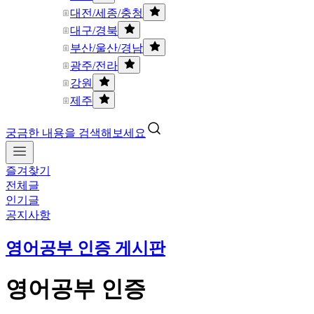
대전/세종/충청
대구/경북
부산/울산/경남
광주/전라
강원
제주
궁금한 내용을 검색해보세요
즐겨찾기
전체글
인기글
공지사항
영어공부 인증 게시판
영어공부 인증