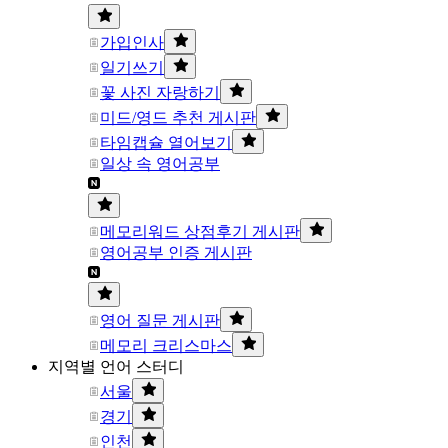
가입인사
일기쓰기
꽃 사진 자랑하기
미드/영드 추천 게시판
타임캡슐 열어보기
일상 속 영어공부
메모리워드 상점후기 게시판
영어공부 인증 게시판
영어 질문 게시판
메모리 크리스마스
지역별 언어 스터디
서울
경기
인천