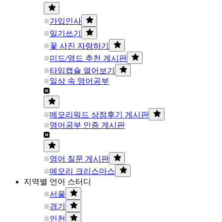
가입인사
일기쓰기
꽃 사진 자랑하기
미드/영드 추천 게시판
타임캡슐 열어보기
일상 속 영어공부
메모리워드 상점후기 게시판
영어공부 인증 게시판
영어 질문 게시판
메모리 크리스마스
지역별 언어 스터디
서울
경기
인천