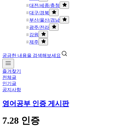
대전/세종/충청
대구/경북
부산/울산/경남
광주/전라
강원
제주
궁금한 내용을 검색해보세요
즐겨찾기
전체글
인기글
공지사항
영어공부 인증 게시판
7.28 인증