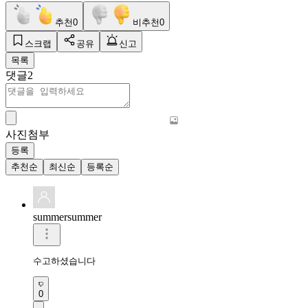
추천
0
비추천
0
스크랩
공유
신고
목록
댓글
2
사진첨부
등록
추천순
최신순
등록순
summersummer
수고하셨습니다
0