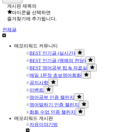
게시판 제목의
아이콘을 선택하면
즐겨찾기에 추가됩니다.
전체글
메모리워드 커뮤니티
BEST 인기글 (실시간)
BEST 인기글 (명예의 전당)
BEST 영어공부 팁 & 자료실
매일 1문장 초보영어회화
공지사항
이벤트
영어공부 인증 챌린지
영어말하기 인증 챌린지
회화 수업 인증 챌린지
메모리워드 게시판
자유이야기방