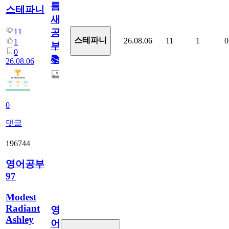
틈
스테파니
새
11
공
스테파니
26.08.06
11
1
0
1
부!
0
📚
26.08.06
0
댓글
196744
영어공부
97
Modest
Radiant
영
Ashley
어