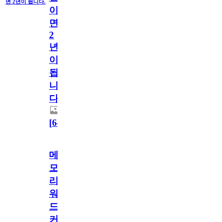
면 2년이 됩니다.
이
면
2
년
이
됩
니
다.
[
64
]
메
모
리
워
드
커