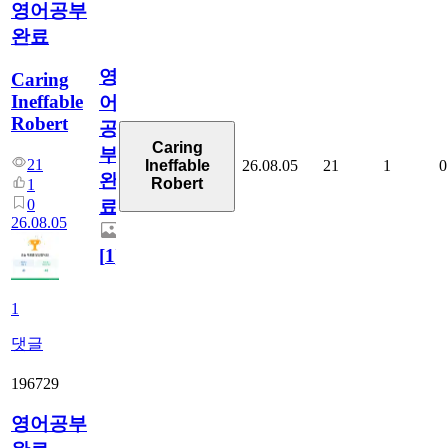
영어공부
완료
영
Caring
Ineffable
어
Robert
공
Caring
부
21
26.08.05
21
1
0
Ineffable
완
Robert
1
0
료
26.08.05
[
1
]
1
댓글
196729
영어공부