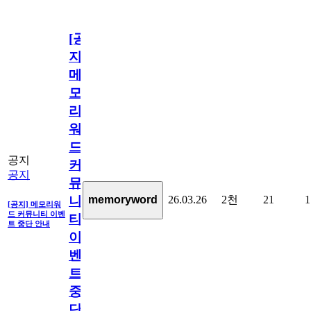
[공
지]
메
모
리
워
드
공지
커
공지
뮤
26.03.26
2천
21
1
memoryword
니
[공지] 메모리워
드 커뮤니티 이벤
티
트 중단 안내
이
벤
트
중
단