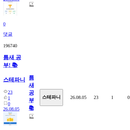
0
댓글
196740
틈새 공
부! 📚
틈
스테파니
새
23
공
스테파니
26.08.05
23
1
0
1
부!
0
📚
26.08.05