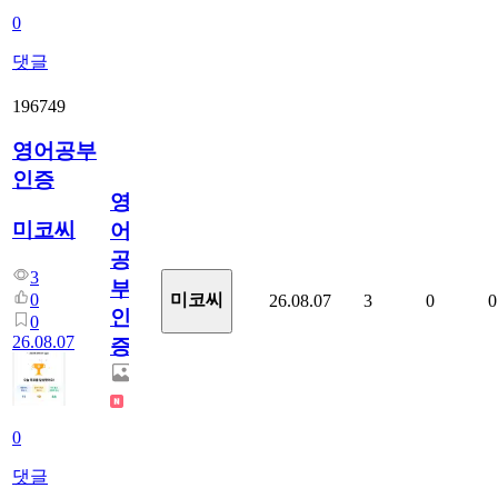
0
댓글
196749
영어공부
인증
영
미코씨
어
공
3
부
0
미코씨
26.08.07
3
0
0
인
0
26.08.07
증
0
댓글