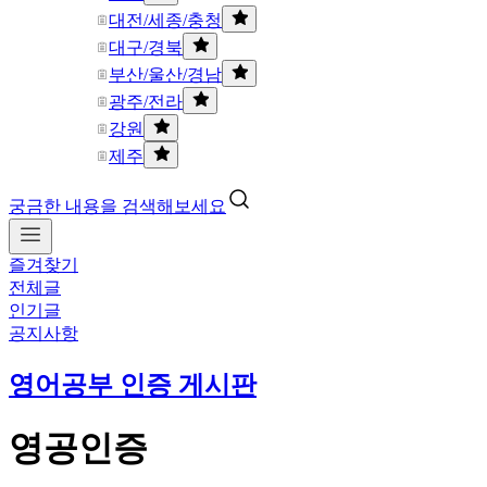
대전/세종/충청
대구/경북
부산/울산/경남
광주/전라
강원
제주
궁금한 내용을 검색해보세요
즐겨찾기
전체글
인기글
공지사항
영어공부 인증 게시판
영공인증