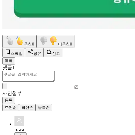
추천
0
비추천
0
스크랩
공유
신고
목록
댓글
1
사진첨부
등록
추천순
최신순
등록순
rowa