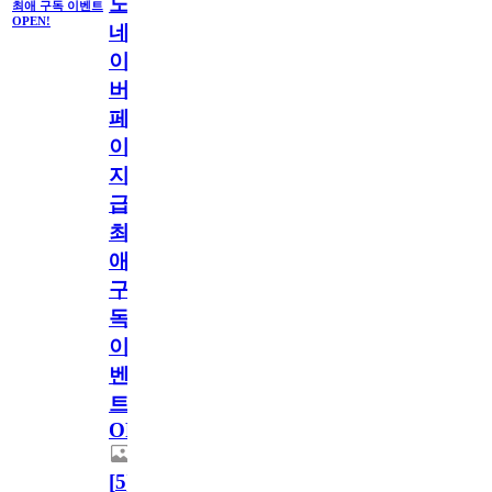
도
최애 구독 이벤트
OPEN!
네
이
버
페
이
지
급!
최
애
구
독
이
벤
트
OPEN!
[
5
]