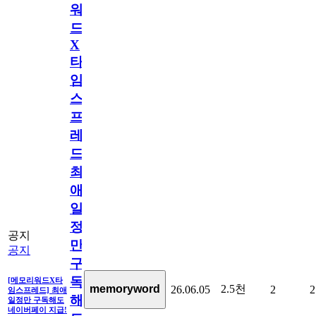
워
드
X
타
임
스
프
레
드]
최
애
일
정
공지
만
공지
구
독
[메모리워드X타
2.5천
memoryword
26.06.05
2
2
임스프레드] 최애
해
일정만 구독해도
네이버페이 지급!