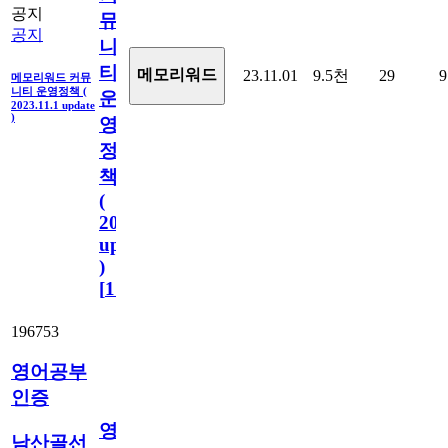
공지
뮤
공지
니
티
메모리워드
23.11.01
9.5천
29
9
메모리워드 커뮤
니티 운영정책 (
운
2023.11.1 update
)
영
정
책
(
2023.11.1
update
)
[
110
]
196753
영어공부
인증
영
남산골선