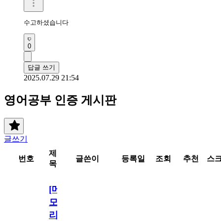
수고하셨습니다 
0
답글 쓰기
2025.07.29 21:54
영어공부 인증 게시판
글쓰기
제
번호
글쓴이
등록일
조회
추천
스
목
[메
모
리