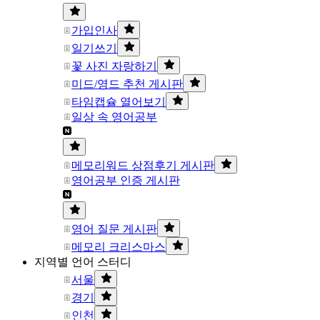
가입인사
일기쓰기
꽃 사진 자랑하기
미드/영드 추천 게시판
타임캡슐 열어보기
일상 속 영어공부
메모리워드 상점후기 게시판
영어공부 인증 게시판
영어 질문 게시판
메모리 크리스마스
지역별 언어 스터디
서울
경기
인천