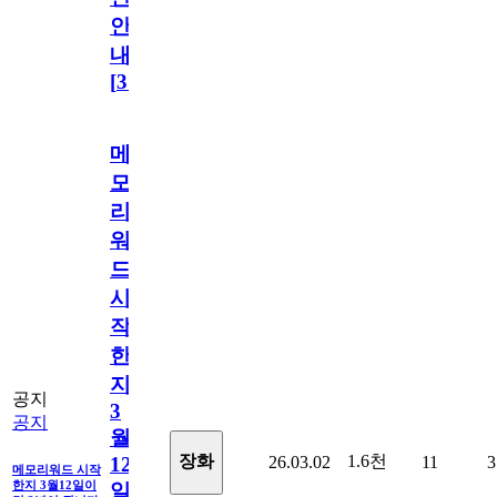
안
내
[
31
]
메
모
리
워
드
시
작
한
지
공지
3
공지
월
1.6천
장화
26.03.02
11
3
12
메모리워드 시작
한지 3월12일이
일