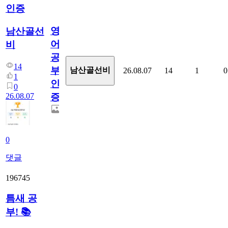
인증
영
남산골선
어
비
공
14
부
남산골선비
26.08.07
14
1
0
1
인
0
26.08.07
증
0
댓글
196745
틈새 공
부! 📚