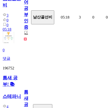
어
비
공
부
3
남산골선비
05:18
3
0
0
0
인
0
증
05:18
0
댓글
196752
틈새 공
부! 📚
틈
스테파니
새
공
4