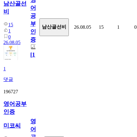
남산골선
어
비
공
부
15
남산골선비
26.08.05
15
1
0
1
인
0
증
26.08.05
[
1
]
1
댓글
196727
영어공부
인증
영
미코씨
어