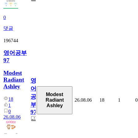
0
댓글
196744
영어공부
97
Modest
Radiant
영
Ashley
어
Modest
공
18
26.08.06
18
1
0
Radiant
부
1
Ashley
0
97
26.08.06