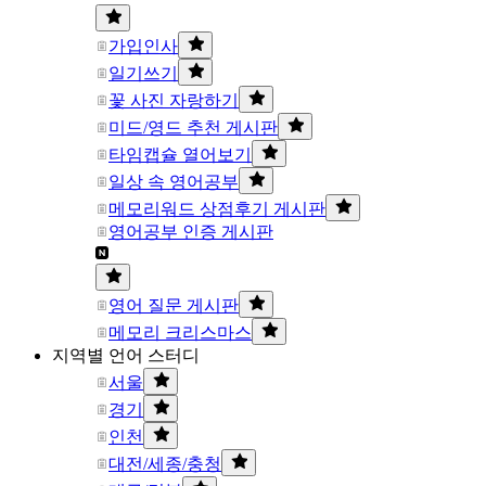
가입인사
일기쓰기
꽃 사진 자랑하기
미드/영드 추천 게시판
타임캡슐 열어보기
일상 속 영어공부
메모리워드 상점후기 게시판
영어공부 인증 게시판
영어 질문 게시판
메모리 크리스마스
지역별 언어 스터디
서울
경기
인천
대전/세종/충청