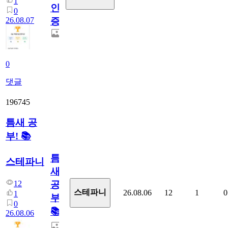
1
인
0
26.08.07
증
0
댓글
196745
틈새 공
부! 📚
틈
스테파니
새
12
공
스테파니
26.08.06
12
1
0
1
부!
0
📚
26.08.06