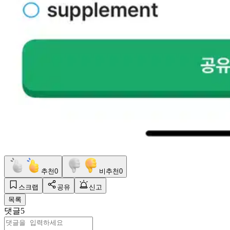
추천
0
비추천
0
스크랩
공유
신고
목록
댓글
5