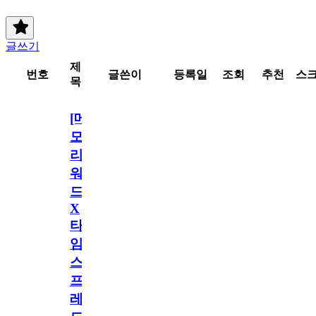
글쓰기
제
번호
글쓴이
등록일
조회
추천
스
목
[메
모
리
워
드
X
타
임
스
프
레