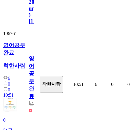
2023.11.1
update
)
[
110
]
196761
영어공부
완료
영
착한사람
어
공
6
부
0
착한사람
10:51
6
0
0
완
0
10:51
료
0