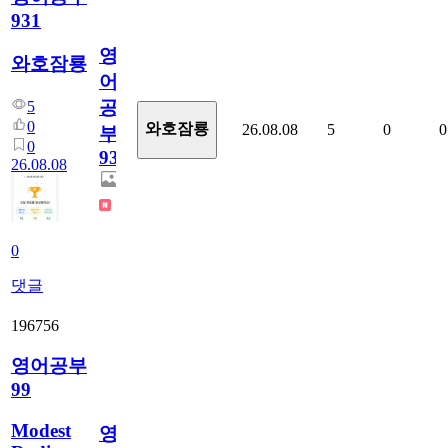
931
영
와호잠룡
어
공
5
0
와호잠룡
26.08.08
5
0
0
부
0
931
26.08.08
0
댓글
196756
영어공부
99
Modest
영