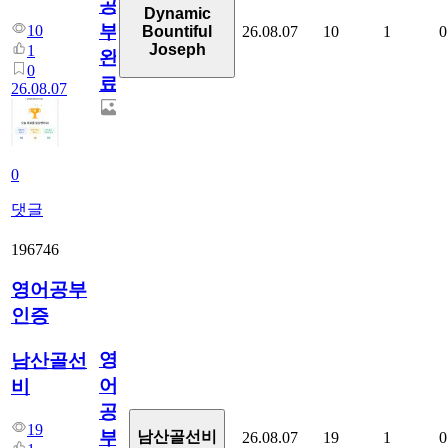
공
Dynamic
부
10
26.08.07
10
1
0
Bountiful
Joseph
1
완
0
료
26.08.07
0
댓글
196746
영어공부
인증
영
남산골선
어
비
공
19
부
남산골선비
26.08.07
19
1
0