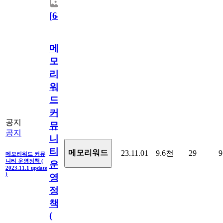
[
64
]
메
모
리
워
드
커
공지
뮤
공지
니
티
메모리워드
23.11.01
9.6천
29
9
메모리워드 커뮤
니티 운영정책 (
운
2023.11.1 update
)
영
정
책
(