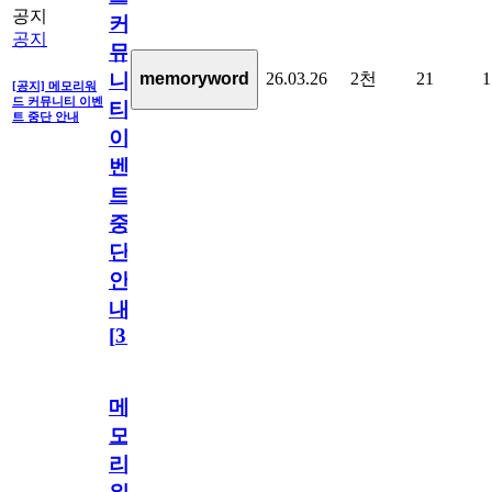
공지
커
공지
뮤
26.03.26
2천
21
1
memoryword
니
[공지] 메모리워
드 커뮤니티 이벤
티
트 중단 안내
이
벤
트
중
단
안
내
[
31
]
메
모
리