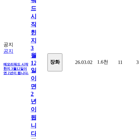
워
드
시
작
한
지
공지
3
공지
월
1.6천
장화
26.03.02
11
3
12
메모리워드 시작
한지 3월12일이
일
면 2년이 됩니다.
이
면
2
년
이
됩
니
다.