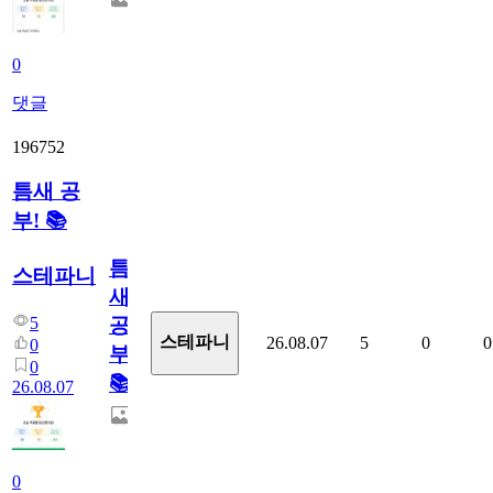
0
댓글
196752
틈새 공
부! 📚
틈
스테파니
새
5
공
스테파니
26.08.07
5
0
0
0
부!
0
📚
26.08.07
0