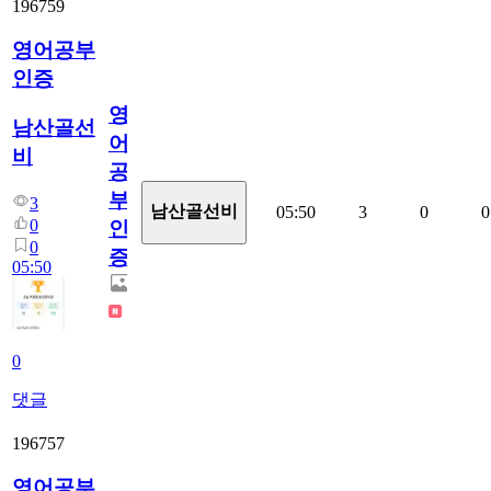
196759
영어공부
인증
영
남산골선
어
비
공
부
3
남산골선비
05:50
3
0
0
0
인
0
증
05:50
0
댓글
196757
영어공부