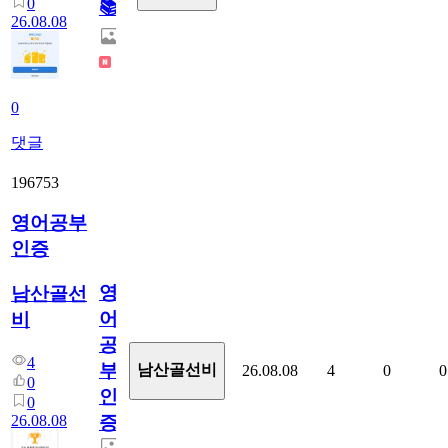
0
📚
26.08.08
0
댓글
196753
영어공부
인증
영
남산골선
어
비
공
4
부
남산골선비
26.08.08
4
0
0
0
인
0
26.08.08
증