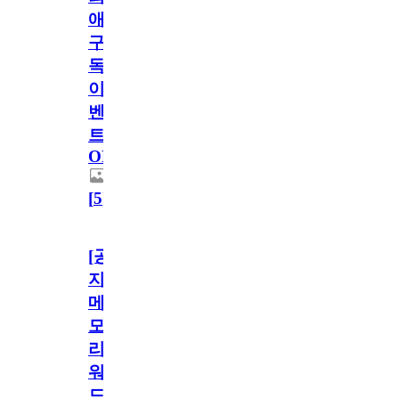
애
구
독
이
벤
트
OPEN!
[
5
]
[공
지]
메
모
리
워
드