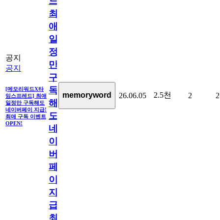
드]
최
애
일
정
공지
만
공지
구
독
[메모리워드X타
2.5천
memoryword
26.06.05
2
2
임스프레드] 최애
해
일정만 구독해도
네이버페이 지급!
도
최애 구독 이벤트
OPEN!
네
이
버
페
이
지
급!
최