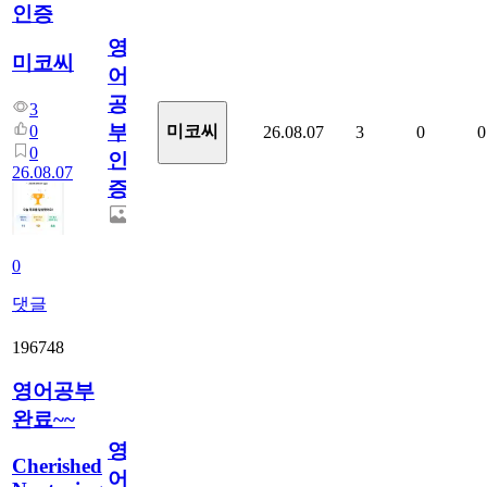
인증
영
미코씨
어
공
3
부
0
미코씨
26.08.07
3
0
0
0
인
26.08.07
증
0
댓글
196748
영어공부
완료~~
영
Cherished
어