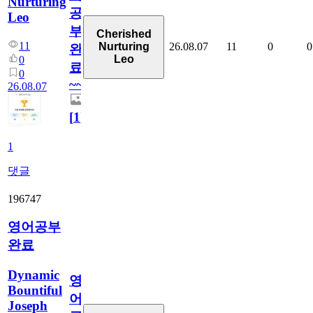
Nurturing
공
Leo
부
Cherished
11
26.08.07
11
0
0
Nurturing
완
Leo
0
료
0
~~
26.08.07
[
1
]
1
댓글
196747
영어공부
완료
Dynamic
영
Bountiful
어
Joseph