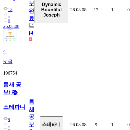
부
Dynamic
12
26.08.08
12
1
0
Bountiful
완
Joseph
1
료
0
26.08.08
[
4
]
4
댓글
196754
틈새 공
부! 📚
틈
스테파니
새
공
9
부!
스테파니
26.08.08
9
1
0
1