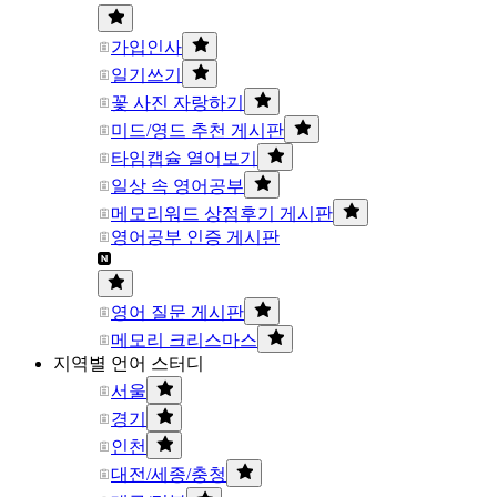
가입인사
일기쓰기
꽃 사진 자랑하기
미드/영드 추천 게시판
타임캡슐 열어보기
일상 속 영어공부
메모리워드 상점후기 게시판
영어공부 인증 게시판
영어 질문 게시판
메모리 크리스마스
지역별 언어 스터디
서울
경기
인천
대전/세종/충청