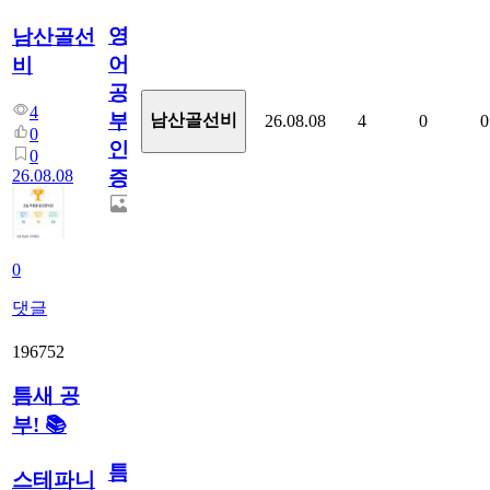
영
남산골선
어
비
공
4
부
남산골선비
26.08.08
4
0
0
0
인
0
26.08.08
증
0
댓글
196752
틈새 공
부! 📚
틈
스테파니