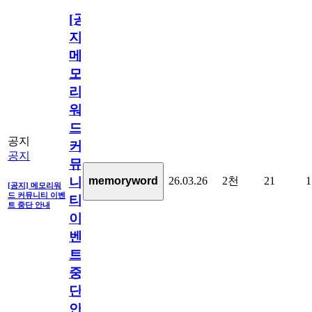
[공
지]
메
모
리
워
드
공지
커
공지
뮤
26.03.26
2천
21
1
memoryword
니
[공지] 메모리워
드 커뮤니티 이벤
티
트 중단 안내
이
벤
트
중
단
안