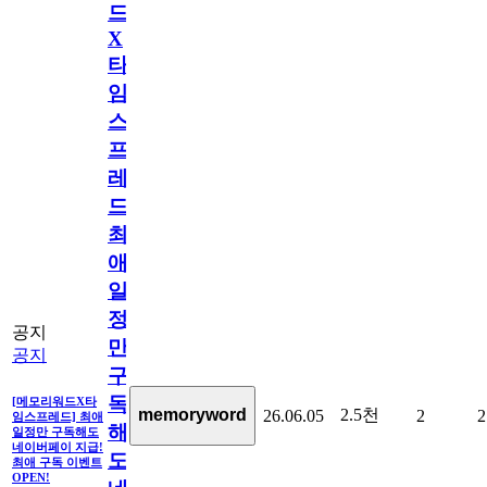
드
X
타
임
스
프
레
드]
최
애
일
정
공지
만
공지
구
독
[메모리워드X타
2.5천
memoryword
26.06.05
2
2
임스프레드] 최애
해
일정만 구독해도
네이버페이 지급!
도
최애 구독 이벤트
OPEN!