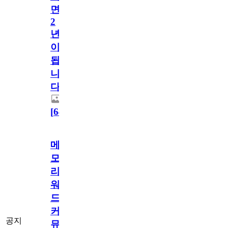
면
2
년
이
됩
니
다.
[
64
]
메
모
리
워
드
커
공지
뮤