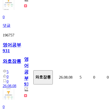
0
댓글
196757
영어공부
931
영
와호잠룡
어
공
5
0
와호잠룡
26.08.08
5
0
0
부
0
931
26.08.08
0