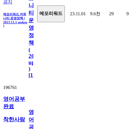
공지
니
티
메모리워드
23.11.01
9.6천
29
9
메모리워드 커뮤
니티 운영정책 (
운
2023.11.1 update
)
영
정
책
(
2023.11.1
update
)
[
110
]
196761
영어공부
완료
영
착한사람
어
공