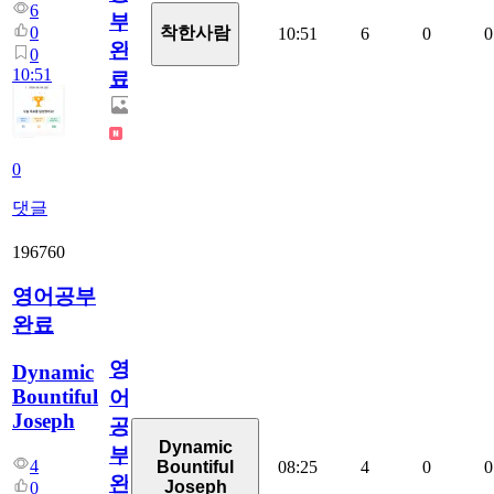
6
부
0
착한사람
10:51
6
0
0
완
0
10:51
료
0
댓글
196760
영어공부
완료
영
Dynamic
Bountiful
어
Joseph
공
Dynamic
부
4
08:25
4
0
0
Bountiful
완
Joseph
0