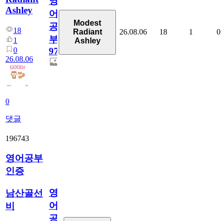
영
Ashley
어
Modest
공
18
26.08.06
18
1
0
Radiant
부
1
Ashley
0
97
26.08.06
0
댓글
196743
영어공부
인증
영
남산골선
어
비
공