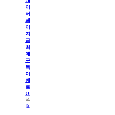
네
이
버
페
이
지
급!
최
애
구
독
이
벤
트
OPEN!
[
5
]