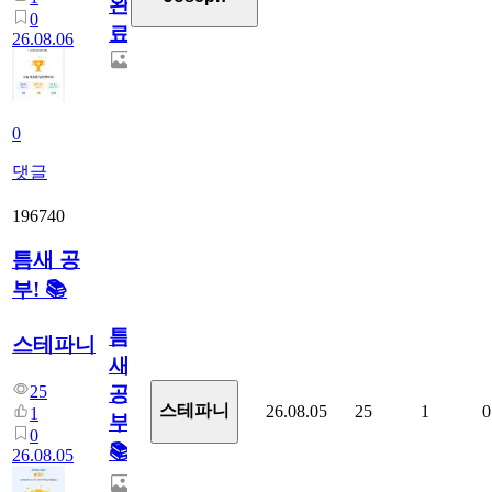
완
0
료
26.08.06
0
댓글
196740
틈새 공
부! 📚
틈
스테파니
새
25
공
스테파니
26.08.05
25
1
0
1
부!
0
📚
26.08.05