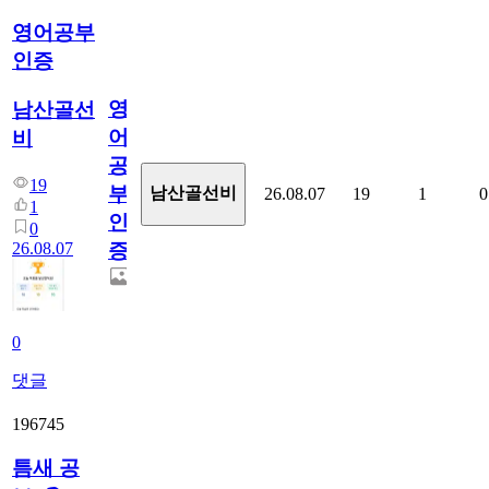
영어공부
인증
영
남산골선
어
비
공
19
부
남산골선비
26.08.07
19
1
0
1
인
0
26.08.07
증
0
댓글
196745
틈새 공