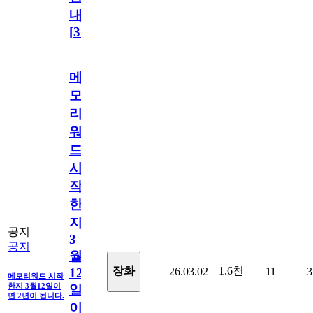
내
[
31
]
메
모
리
워
드
시
작
한
지
공지
3
공지
월
1.6천
장화
26.03.02
11
3
12
메모리워드 시작
한지 3월12일이
일
면 2년이 됩니다.
이