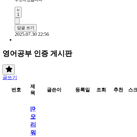
1
답글 쓰기
2025.07.30 22:56
영어공부 인증 게시판
글쓰기
제
번호
글쓴이
등록일
조회
추천
스
목
[메
모
리
워