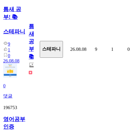
틈새 공
부! 📚
틈
스테파니
새
공
9
부!
스테파니
26.08.08
9
1
0
1
0
📚
26.08.08
0
댓글
196753
영어공부
인증