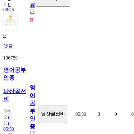
0
료
08:25
0
댓글
196759
영어공부
인증
영
남산골선
어
비
공
부
3
남산골선비
05:50
3
0
0
0
인
0
증
05:50