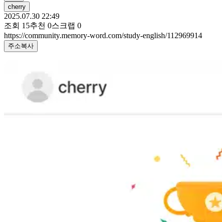
cherry
2025.07.30 22:49
조회
15
추천
0
스크랩
0
https://community.memory-word.com/study-english/112969914
주소복사