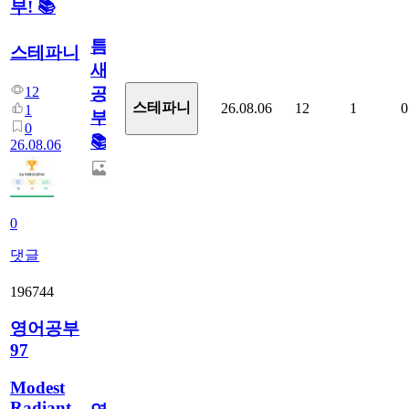
부! 📚
틈
스테파니
새
12
공
스테파니
26.08.06
12
1
0
1
부!
0
📚
26.08.06
0
댓글
196744
영어공부
97
Modest
Radiant