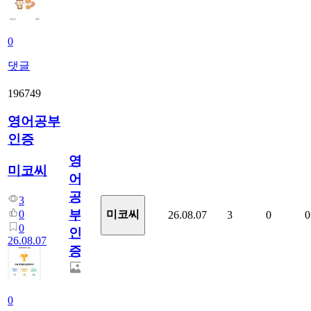
0
댓글
196749
영어공부
인증
영
미코씨
어
공
3
부
0
미코씨
26.08.07
3
0
0
0
인
26.08.07
증
0