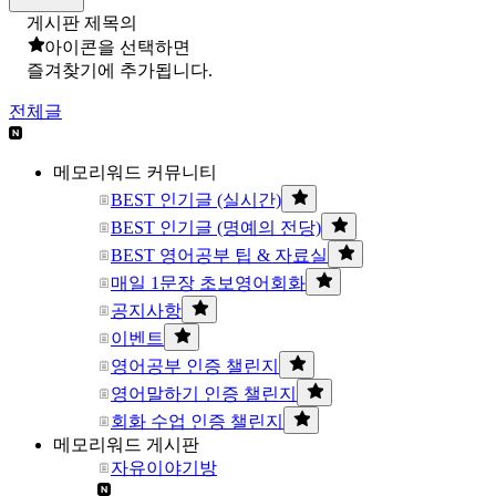
게시판 제목의
아이콘을 선택하면
즐겨찾기에 추가됩니다.
전체글
메모리워드 커뮤니티
BEST 인기글 (실시간)
BEST 인기글 (명예의 전당)
BEST 영어공부 팁 & 자료실
매일 1문장 초보영어회화
공지사항
이벤트
영어공부 인증 챌린지
영어말하기 인증 챌린지
회화 수업 인증 챌린지
메모리워드 게시판
자유이야기방