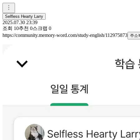
Selfless Hearty Larry
2025.07.30 23:39
조회
10
추천
0
스크랩
0
https://community.memory-word.com/study-english/112975873
주소