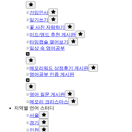
가입인사
일기쓰기
꽃 사진 자랑하기
미드/영드 추천 게시판
타임캡슐 열어보기
일상 속 영어공부
메모리워드 상점후기 게시판
영어공부 인증 게시판
영어 질문 게시판
메모리 크리스마스
지역별 언어 스터디
서울
경기
인천