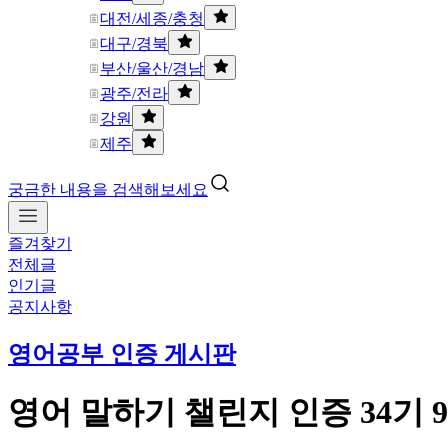
대전/세종/충청
대구/경북
부산/울산/경남
광주/전라
강원
제주
궁금한 내용을 검색해보세요
즐겨찾기
전체글
인기글
공지사항
영어공부 인증 게시판
영어 말하기 챌린지 인증 34기 