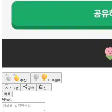
추천
0
비추천
0
스크랩
공유
신고
목록
댓글
1