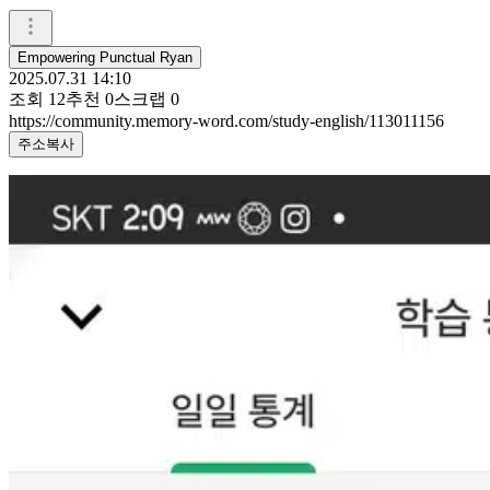
Empowering Punctual Ryan
2025.07.31 14:10
조회
12
추천
0
스크랩
0
https://community.memory-word.com/study-english/113011156
주소복사