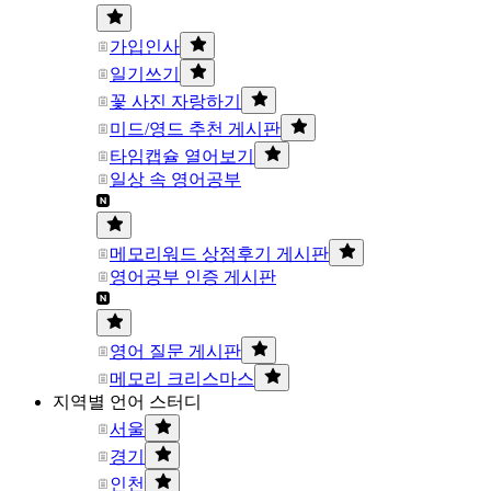
가입인사
일기쓰기
꽃 사진 자랑하기
미드/영드 추천 게시판
타임캡슐 열어보기
일상 속 영어공부
메모리워드 상점후기 게시판
영어공부 인증 게시판
영어 질문 게시판
메모리 크리스마스
지역별 언어 스터디
서울
경기
인천