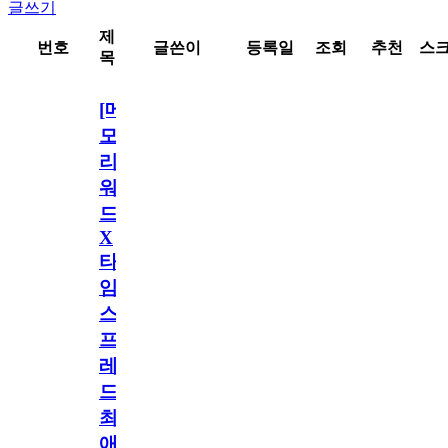
글쓰기
제
번호
글쓴이
등록일
조회
추천
스
목
[메
모
리
워
드
X
타
임
스
프
레
드]
최
애