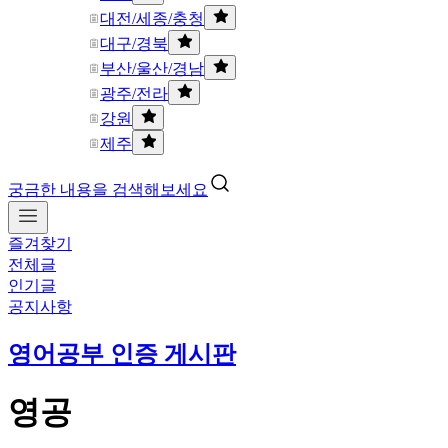
대전/세종/충청
대구/경북
부산/울산/경남
광주/전라
강원
제주
궁금한 내용을 검색해보세요
즐겨찾기
전체글
인기글
공지사항
영어공부 인증 게시판
영공