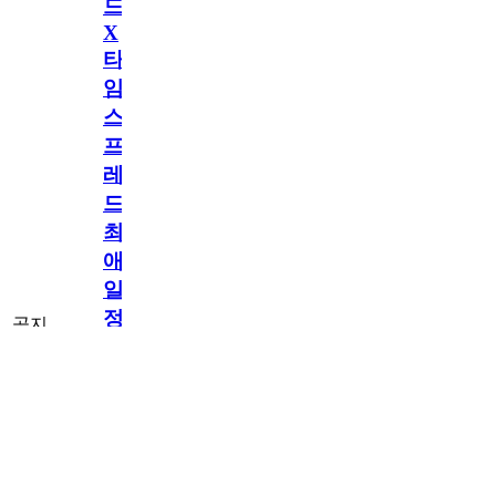
드
X
타
임
스
프
레
드]
최
애
일
정
공지
만
공지
구
[메모리워드X타
독
임스프레드] 최
2.5천
memoryword
26.06.05
2
2
애 일정만 구독
해
해도 네이버페
이 지급! 최애
도
구독 이벤트
네
OPEN!