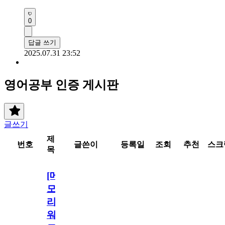
0
답글 쓰기
2025.07.31 23:52
영어공부 인증 게시판
글쓰기
제
번호
글쓴이
등록일
조회
추천
스크
목
[메
모
리
워