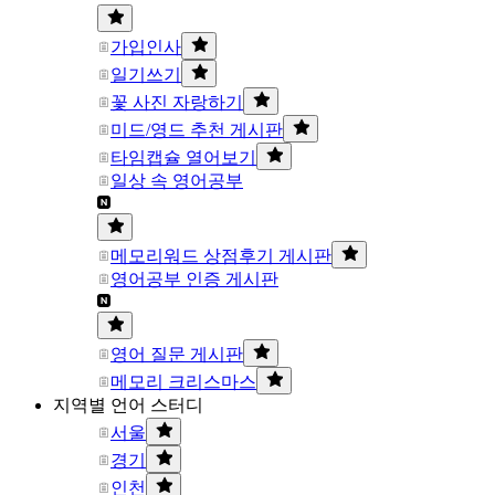
가입인사
일기쓰기
꽃 사진 자랑하기
미드/영드 추천 게시판
타임캡슐 열어보기
일상 속 영어공부
메모리워드 상점후기 게시판
영어공부 인증 게시판
영어 질문 게시판
메모리 크리스마스
지역별 언어 스터디
서울
경기
인천