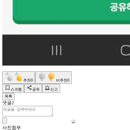
추천
0
비추천
0
스크랩
공유
신고
목록
댓글
2
사진첨부