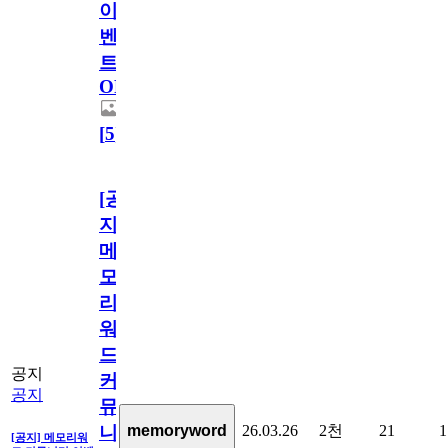
이
벤
트
OPEN!
[
5
]
[공
지]
메
모
리
워
드
공지
커
공지
뮤
26.03.26
2천
21
1
memoryword
니
[공지] 메모리워