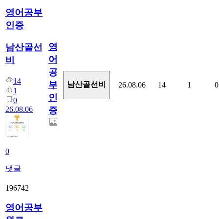
영어공부
인증
영
남산골선
어
비
공
14
부
남산골선비
26.08.06
14
1
0
1
인
0
26.08.06
증
0
댓글
196742
영어공부