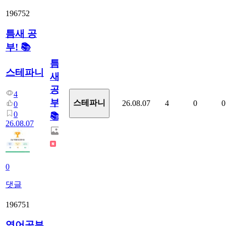
196752
틈새 공
부! 📚
틈
스테파니
새
공
4
부!
스테파니
26.08.07
4
0
0
0
0
📚
26.08.07
0
댓글
196751
영어공부