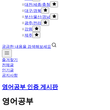
대전/세종/충청
대구/경북
부산/울산/경남
광주/전라
강원
제주
궁금한 내용을 검색해보세요
즐겨찾기
전체글
인기글
공지사항
영어공부 인증 게시판
영어공부