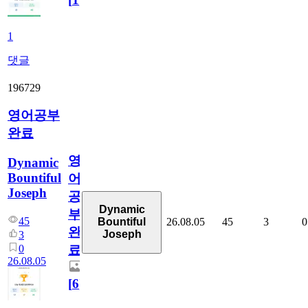
1
댓글
196729
영어공부
완료
영
Dynamic
Bountiful
어
Joseph
공
Dynamic
부
45
26.08.05
45
3
0
Bountiful
완
Joseph
3
0
료
26.08.05
[
6
]