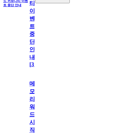
드 커뮤니티 이벤
티
트 중단 안내
이
벤
트
중
단
안
내
[
31
]
메
모
리
워
드
시
작