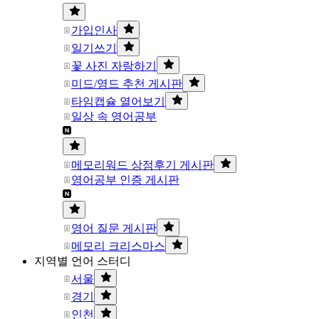
가입인사
일기쓰기
꽃 사진 자랑하기
미드/영드 추천 게시판
타임캡슐 열어보기
일상 속 영어공부
메모리워드 상점후기 게시판
영어공부 인증 게시판
영어 질문 게시판
메모리 크리스마스
지역별 언어 스터디
서울
경기
인천