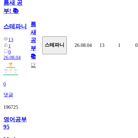
틈새 공
부! 📚
틈
스테파니
새
13
공
스테파니
26.08.04
13
1
0
1
부!
0
📚
26.08.04
0
댓글
196725
영어공부
95