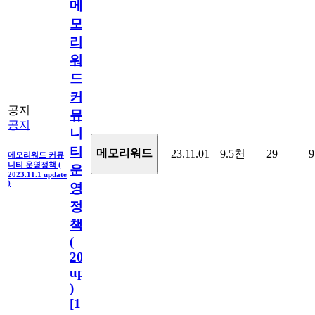
메
모
리
워
드
커
공지
뮤
공지
니
티
메모리워드
23.11.01
9.5천
29
9
메모리워드 커뮤
니티 운영정책 (
운
2023.11.1 update
)
영
정
책
(
2023.11.1
update
)
[
110
]