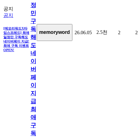
정
공지
만
공지
구
독
[메모리워드X타
2.5천
memoryword
26.06.05
2
2
임스프레드] 최애
해
일정만 구독해도
네이버페이 지급!
도
최애 구독 이벤트
OPEN!
네
이
버
페
이
지
급!
최
애
구
독