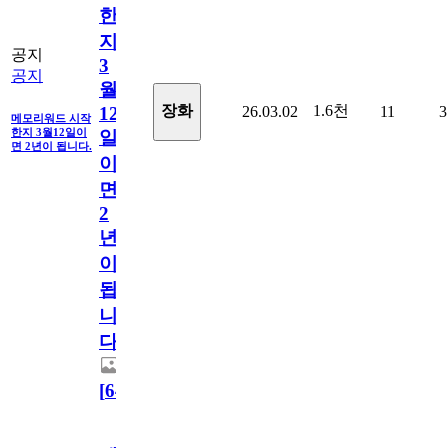
한
지
공지
3
공지
월
1.6천
장화
26.03.02
11
3
12
메모리워드 시작
한지 3월12일이
일
면 2년이 됩니다.
이
면
2
년
이
됩
니
다.
[
64
]