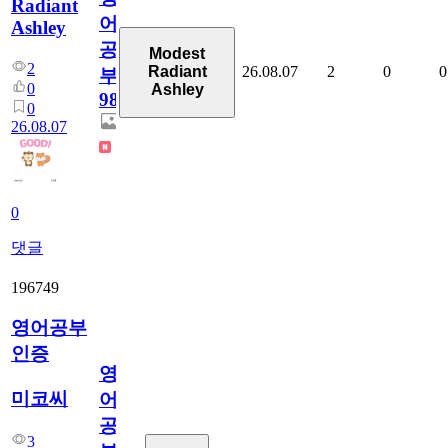
Radiant
어
Ashley
공
Modest
2
26.08.07
2
0
0
Radiant
부
0
Ashley
98
0
26.08.07
0
댓글
196749
영어공부
인증
영
미코씨
어
공
3