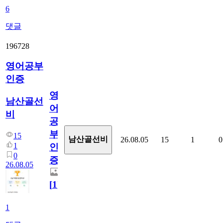
6
댓글
196728
영어공부
인증
영
남산골선
어
비
공
부
15
남산골선비
26.08.05
15
1
0
1
인
0
증
26.08.05
[
1
]
1