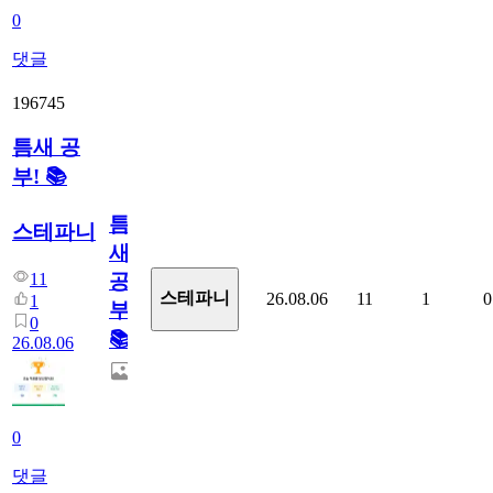
0
댓글
196745
틈새 공
부! 📚
틈
스테파니
새
11
공
스테파니
26.08.06
11
1
0
1
부!
0
📚
26.08.06
0
댓글