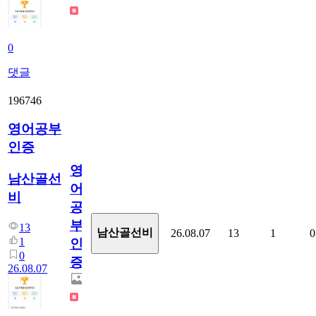
0
댓글
196746
영어공부
인증
영
남산골선
어
비
공
부
13
남산골선비
26.08.07
13
1
0
1
인
0
증
26.08.07