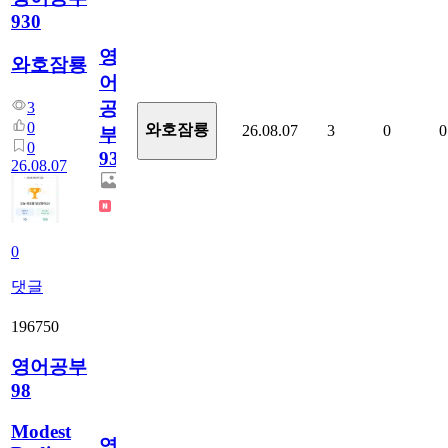
930
영
와호잠룡
어
공
3
0
와호잠룡
26.08.07
3
0
0
부
0
930
26.08.07
0
댓글
196750
영어공부
98
Modest
영