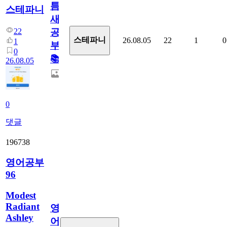
틈
스테파니
새
22
공
스테파니
26.08.05
22
1
0
1
부!
0
📚
26.08.05
0
댓글
196738
영어공부
96
Modest
Radiant
영
Ashley
어