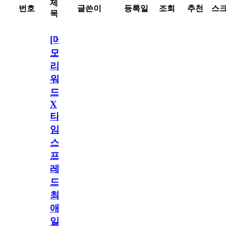
제
번호
글쓴이
등록일
조회
추천
스
목
[메
모
리
워
드
X
타
임
스
프
레
드]
최
애
일