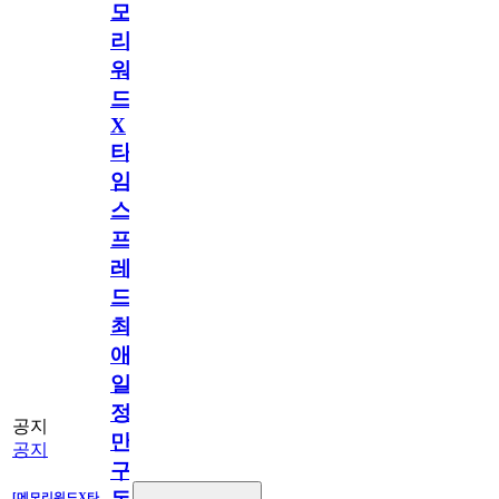
모
리
워
드
X
타
임
스
프
레
드]
최
애
일
정
공지
만
공지
구
[메모리워드X타