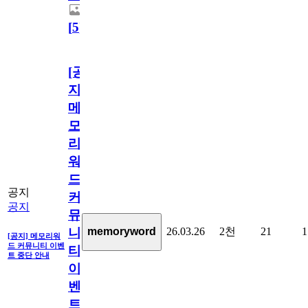
[
5
]
[공
지]
메
모
리
워
드
공지
커
공지
뮤
26.03.26
2천
21
1
memoryword
니
[공지] 메모리워
드 커뮤니티 이벤
티
트 중단 안내
이
벤
트