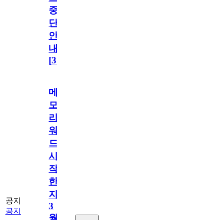
중
단
안
내
[
31
]
메
모
리
워
드
시
작
한
지
공지
3
공지
월