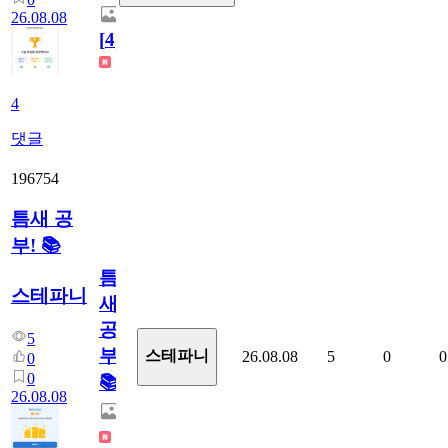
26.08.08
[
4
]
4
댓글
196754
틈새 공
부! 📚
틈
스테파니
새
공
5
부!
스테파니
26.08.08
5
0
0
0
0
📚
26.08.08