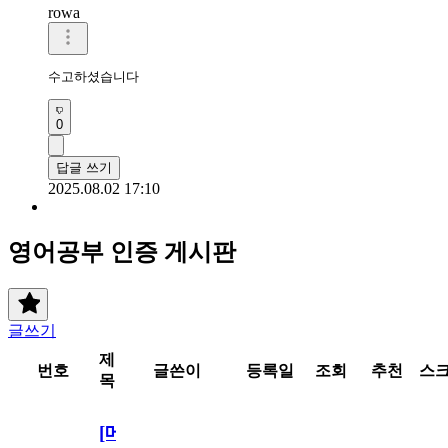
rowa
수고하셨습니다 
0
답글 쓰기
2025.08.02 17:10
영어공부 인증 게시판
글쓰기
제
번호
글쓴이
등록일
조회
추천
스
목
[메