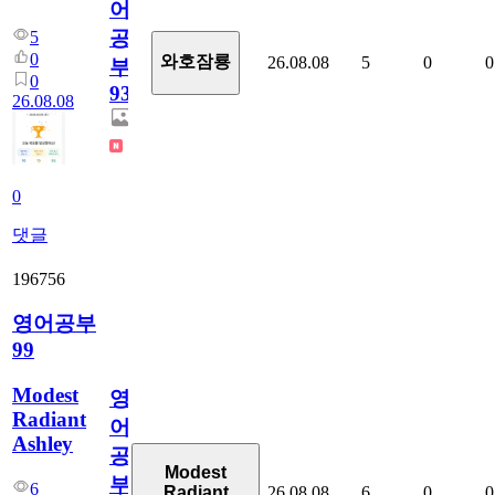
어
공
5
0
와호잠룡
26.08.08
5
0
0
부
0
931
26.08.08
0
댓글
196756
영어공부
99
Modest
영
Radiant
어
Ashley
공
Modest
부
6
26.08.08
6
0
0
Radiant