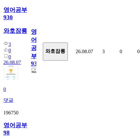
영어공부
930
와호잠룡
영
어
3
공
0
와호잠룡
26.08.07
3
0
0
부
0
26.08.07
930
0
댓글
196750
영어공부
98