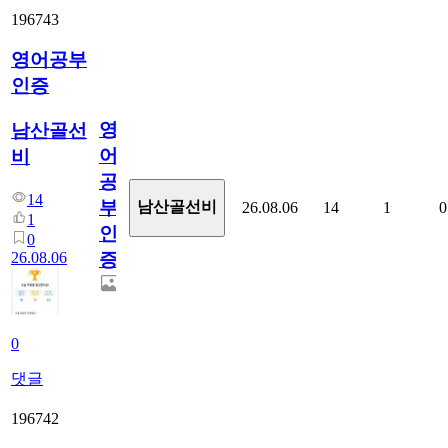
196743
영어공부
인증
영
남산골선
어
비
공
14
부
남산골선비
26.08.06
14
1
0
1
인
0
26.08.06
증
0
댓글
196742