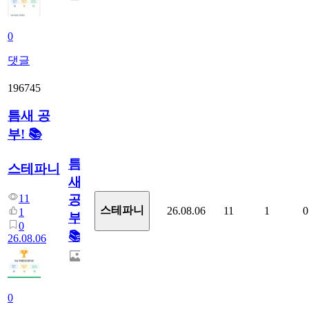
0
댓글
196745
틈새 공
부! 📚
틈
스테파니
새
11
공
스테파니
26.08.06
11
1
0
1
부!
0
📚
26.08.06
0