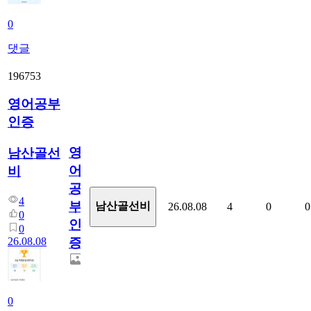
0
댓글
196753
영어공부
인증
영
남산골선
어
비
공
4
부
남산골선비
26.08.08
4
0
0
0
인
0
26.08.08
증
0