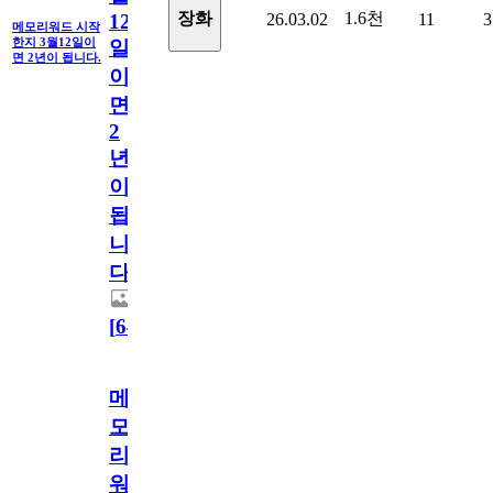
1.6천
장화
26.03.02
11
3
12
메모리워드 시작
한지 3월12일이
일
면 2년이 됩니다.
이
면
2
년
이
됩
니
다.
[
64
]
메
모
리
워