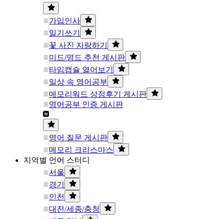
가입인사
일기쓰기
꽃 사진 자랑하기
미드/영드 추천 게시판
타임캡슐 열어보기
일상 속 영어공부
메모리워드 상점후기 게시판
영어공부 인증 게시판
영어 질문 게시판
메모리 크리스마스
지역별 언어 스터디
서울
경기
인천
대전/세종/충청