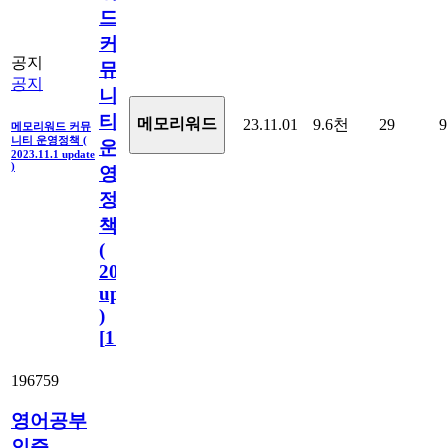
드
커
공지
뮤
공지
니
티
메모리워드
23.11.01
9.6천
29
9
메모리워드 커뮤
니티 운영정책 (
운
2023.11.1 update
)
영
정
책
(
2023.11.1
update
)
[
110
]
196759
영어공부
인증