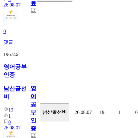
료
26.08.07
0
댓글
196746
영어공부
인증
영
남산골선
어
비
공
19
부
남산골선비
26.08.07
19
1
0
1
인
0
26.08.07
증