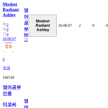
Modest
Radiant
영
Ashley
어
Modest
공
2
26.08.07
2
0
0
Radiant
부
0
Ashley
0
98
26.08.07
0
댓글
196749
영어공부
인증
영
미코씨
어