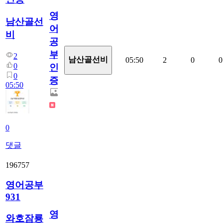
영
남산골선
어
비
공
부
2
남산골선비
05:50
2
0
0
0
인
0
증
05:50
0
댓글
196757
영어공부
931
영
와호잠룡