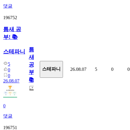
댓글
196752
틈새 공
부! 📚
틈
스테파니
새
5
공
스테파니
26.08.07
5
0
0
0
부!
0
📚
26.08.07
0
댓글
196751