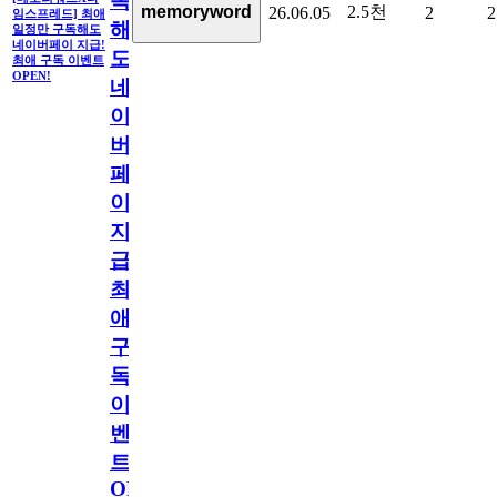
독
2.5천
memoryword
26.06.05
2
2
임스프레드] 최애
해
일정만 구독해도
네이버페이 지급!
도
최애 구독 이벤트
OPEN!
네
이
버
페
이
지
급!
최
애
구
독
이
벤
트
OPEN!