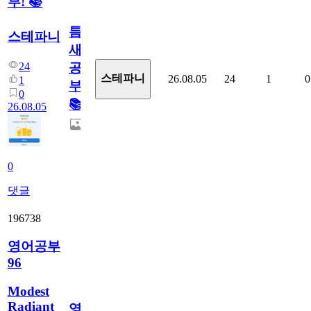
부! 📚
틈
스테파니
새
24
공
스테파니
26.08.05
24
1
0
1
부!
0
📚
26.08.05
0
댓글
196738
영어공부
96
Modest
Radiant
영