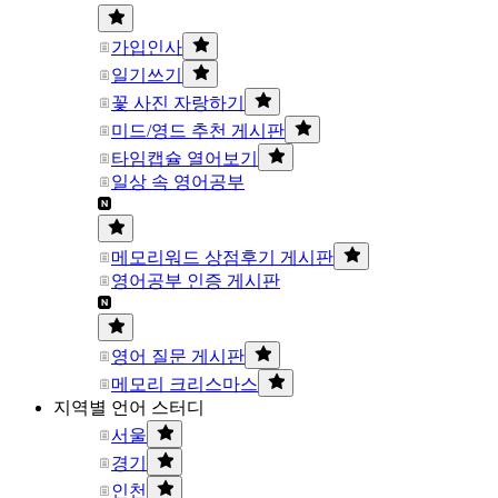
가입인사
일기쓰기
꽃 사진 자랑하기
미드/영드 추천 게시판
타임캡슐 열어보기
일상 속 영어공부
메모리워드 상점후기 게시판
영어공부 인증 게시판
영어 질문 게시판
메모리 크리스마스
지역별 언어 스터디
서울
경기
인천