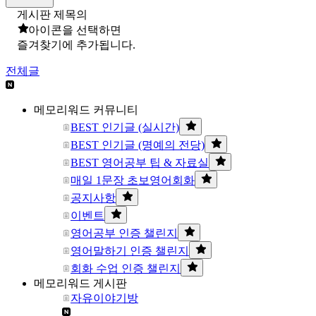
게시판 제목의
아이콘을 선택하면
즐겨찾기에 추가됩니다.
전체글
메모리워드 커뮤니티
BEST 인기글 (실시간)
BEST 인기글 (명예의 전당)
BEST 영어공부 팁 & 자료실
매일 1문장 초보영어회화
공지사항
이벤트
영어공부 인증 챌린지
영어말하기 인증 챌린지
회화 수업 인증 챌린지
메모리워드 게시판
자유이야기방