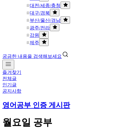
대전/세종/충청
대구/경북
부산/울산/경남
광주/전라
강원
제주
궁금한 내용을 검색해보세요
즐겨찾기
전체글
인기글
공지사항
영어공부 인증 게시판
월요일 공부