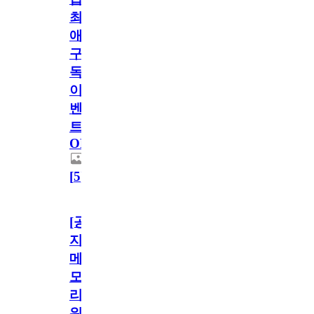
최
애
구
독
이
벤
트
OPEN!
[
5
]
[공
지]
메
모
리
워