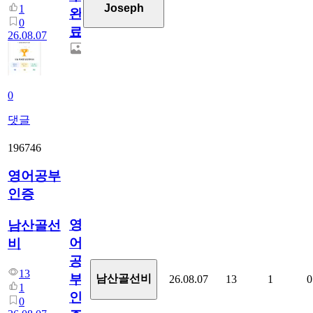
Joseph
1
완
0
료
26.08.07
0
댓글
196746
영어공부
인증
영
남산골선
어
비
공
13
부
남산골선비
26.08.07
13
1
0
1
인
0