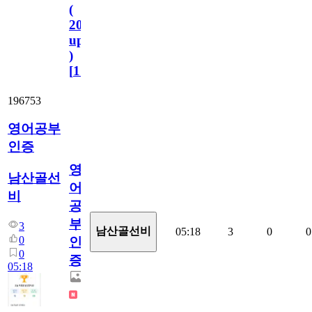
(
2023.11.1
update
)
[
110
]
196753
영어공부
인증
영
남산골선
어
비
공
부
3
남산골선비
05:18
3
0
0
0
인
0
증
05:18