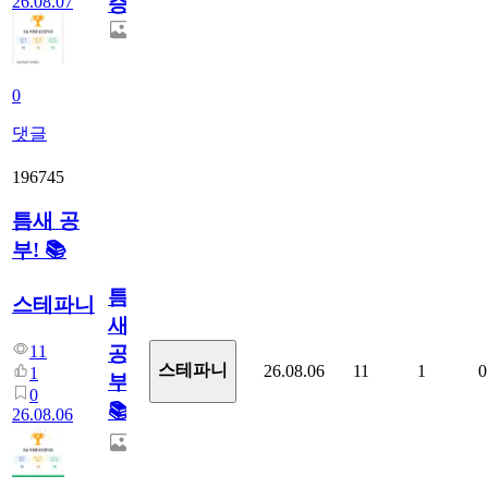
26.08.07
증
0
댓글
196745
틈새 공
부! 📚
틈
스테파니
새
11
공
스테파니
26.08.06
11
1
0
1
부!
0
📚
26.08.06