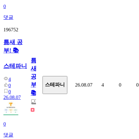
0
댓글
196752
틈새 공
부! 📚
틈
스테파니
새
공
4
부!
스테파니
26.08.07
4
0
0
0
0
📚
26.08.07
0
댓글