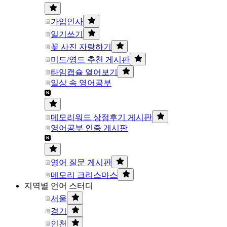
가입인사
일기쓰기
꽃 사진 자랑하기
미드/영드 추천 게시판
타임캡슐 열어보기
일상 속 영어공부
메모리워드 상점후기 게시판
영어공부 인증 게시판
영어 질문 게시판
메모리 크리스마스
지역별 언어 스터디
서울
경기
인천