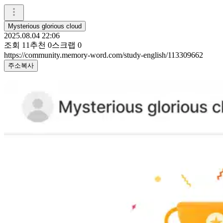
Mysterious glorious cloud
2025.08.04 22:06
조회
11
추천
0
스크랩
0
https://community.memory-word.com/study-english/113309662
주소복사