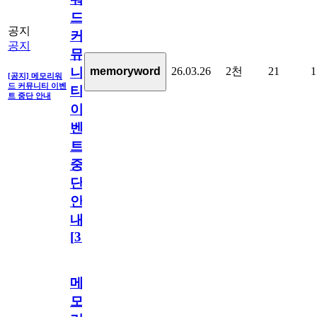
드
공지
커
공지
뮤
26.03.26
2천
21
1
memoryword
니
[공지] 메모리워
드 커뮤니티 이벤
티
트 중단 안내
이
벤
트
중
단
안
내
[
31
]
메
모