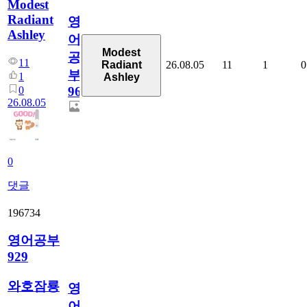
Modest
Radiant
영
Ashley
어
Modest
공
11
26.08.05
11
1
0
Radiant
부
1
Ashley
0
96
26.08.05
0
댓글
196734
영어공부
929
와호잠룡
영
어