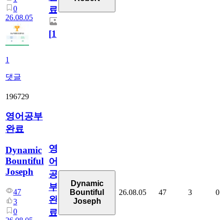
0
료
26.08.05
[
1
]
1
댓글
196729
영어공부
완료
영
Dynamic
Bountiful
어
Joseph
공
Dynamic
부
47
26.08.05
47
3
0
Bountiful
완
Joseph
3
0
료