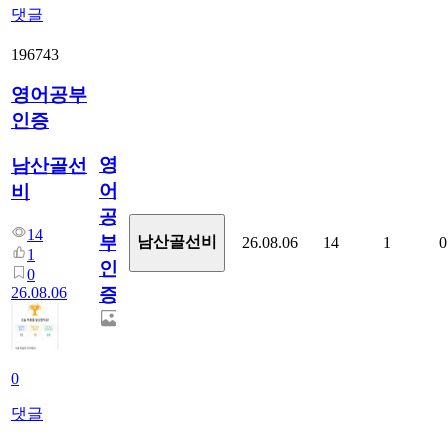
댓글
196743
영어공부
인증
영
남산골선
어
비
공
14
부
남산골선비
26.08.06
14
1
0
1
인
0
26.08.06
증
0
댓글