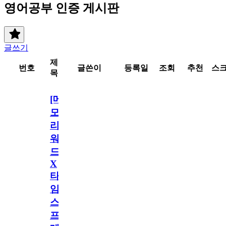
영어공부 인증 게시판
글쓰기
제
번호
글쓴이
등록일
조회
추천
스
목
[메
모
리
워
드
X
타
임
스
프