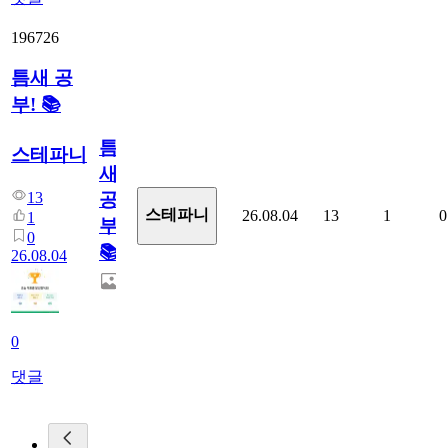
196726
틈새 공
부! 📚
틈
스테파니
새
13
공
스테파니
26.08.04
13
1
0
1
부!
0
📚
26.08.04
0
댓글