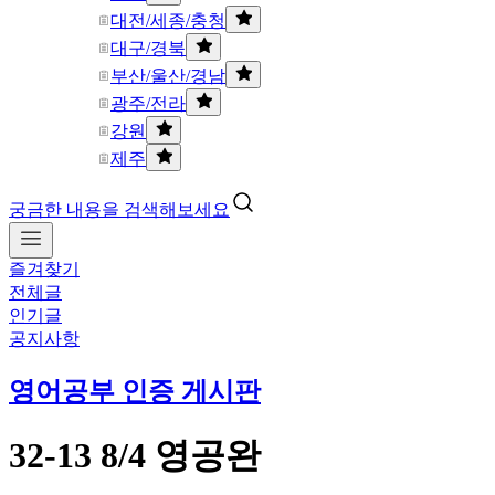
대전/세종/충청
대구/경북
부산/울산/경남
광주/전라
강원
제주
궁금한 내용을 검색해보세요
즐겨찾기
전체글
인기글
공지사항
영어공부 인증 게시판
32-13 8/4 영공완