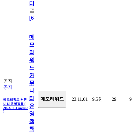
다.
[
64
]
메
모
리
워
드
커
공지
뮤
공지
니
티
메모리워드
23.11.01
9.5천
29
9
메모리워드 커뮤
니티 운영정책 (
운
2023.11.1 update
)
영
정
책