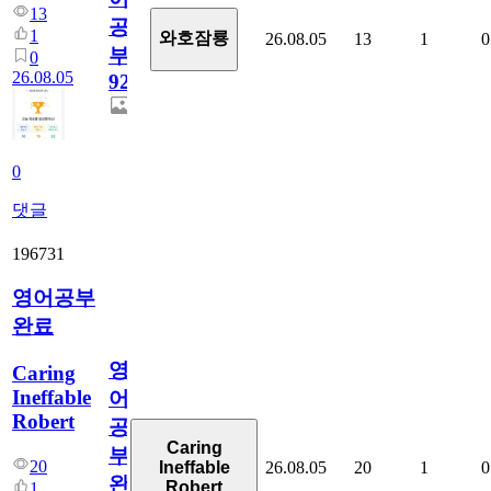
13
공
1
와호잠룡
26.08.05
13
1
0
부
0
26.08.05
929
0
댓글
196731
영어공부
완료
영
Caring
Ineffable
어
Robert
공
Caring
부
20
26.08.05
20
1
0
Ineffable
완
Robert
1