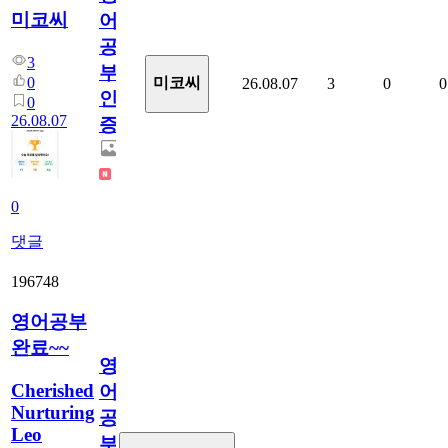
미코씨
어
공
3
부
0
미코씨
26.08.07
3
0
0
인
0
26.08.07
증
0
댓글
196748
영어공부
완료~~
영
Cherished
어
Nurturing
공
Leo
부