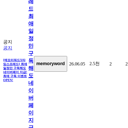
레
드]
최
애
일
정
공지
만
공지
구
독
[메모리워드X타
2.5천
memoryword
26.06.05
2
2
임스프레드] 최애
해
일정만 구독해도
네이버페이 지급!
도
최애 구독 이벤트
OPEN!
네
이
버
페
이
지
급!