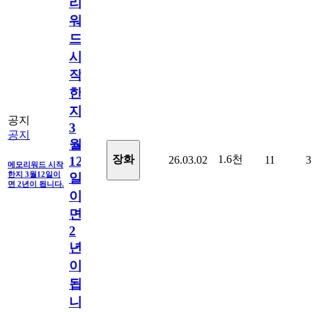
리
워
드
시
작
한
지
공지
3
공지
월
1.6천
장화
26.03.02
11
3
12
메모리워드 시작
한지 3월12일이
일
면 2년이 됩니다.
이
면
2
년
이
됩
니