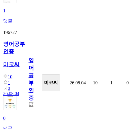
1
댓글
196727
영어공부
인증
영
미코씨
어
공
10
부
1
미코씨
26.08.04
10
1
0
0
인
26.08.04
증
0
댓글