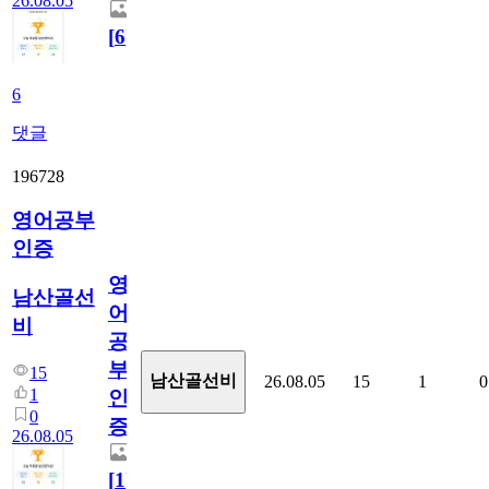
26.08.05
[
6
]
6
댓글
196728
영어공부
인증
영
남산골선
어
비
공
부
15
남산골선비
26.08.05
15
1
0
1
인
0
증
26.08.05
[
1
]