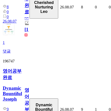
Cherished
완
8
26.08.07
8
0
0
Nurturing
료
Leo
0
0
~~
26.08.07
[
1
]
1
댓글
196747
영어공부
완료
Dynamic
영
Bountiful
어
Joseph
공
Dynamic
부
9
26.08.07
9
1
0
Bountiful