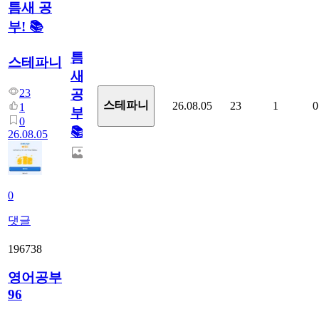
틈새 공
부! 📚
틈
스테파니
새
23
공
스테파니
26.08.05
23
1
0
1
부!
0
📚
26.08.05
0
댓글
196738
영어공부
96