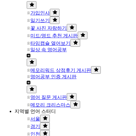
가입인사
일기쓰기
꽃 사진 자랑하기
미드/영드 추천 게시판
타임캡슐 열어보기
일상 속 영어공부
메모리워드 상점후기 게시판
영어공부 인증 게시판
영어 질문 게시판
메모리 크리스마스
지역별 언어 스터디
서울
경기
인천