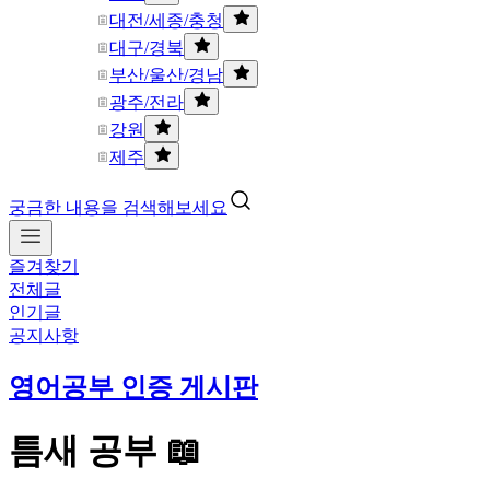
대전/세종/충청
대구/경북
부산/울산/경남
광주/전라
강원
제주
궁금한 내용을 검색해보세요
즐겨찾기
전체글
인기글
공지사항
영어공부 인증 게시판
틈새 공부 📖