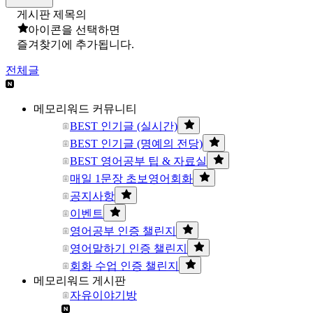
게시판 제목의
아이콘을 선택하면
즐겨찾기에 추가됩니다.
전체글
메모리워드 커뮤니티
BEST 인기글 (실시간)
BEST 인기글 (명예의 전당)
BEST 영어공부 팁 & 자료실
매일 1문장 초보영어회화
공지사항
이벤트
영어공부 인증 챌린지
영어말하기 인증 챌린지
회화 수업 인증 챌린지
메모리워드 게시판
자유이야기방