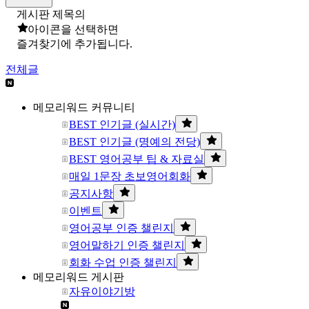
게시판 제목의
아이콘을 선택하면
즐겨찾기에 추가됩니다.
전체글
메모리워드 커뮤니티
BEST 인기글 (실시간)
BEST 인기글 (명예의 전당)
BEST 영어공부 팁 & 자료실
매일 1문장 초보영어회화
공지사항
이벤트
영어공부 인증 챌린지
영어말하기 인증 챌린지
회화 수업 인증 챌린지
메모리워드 게시판
자유이야기방