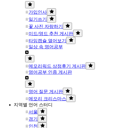
가입인사
일기쓰기
꽃 사진 자랑하기
미드/영드 추천 게시판
타임캡슐 열어보기
일상 속 영어공부
메모리워드 상점후기 게시판
영어공부 인증 게시판
영어 질문 게시판
메모리 크리스마스
지역별 언어 스터디
서울
경기
인천