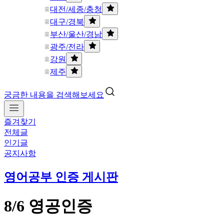
대전/세종/충청
대구/경북
부산/울산/경남
광주/전라
강원
제주
궁금한 내용을 검색해보세요
즐겨찾기
전체글
인기글
공지사항
영어공부 인증 게시판
8/6 영공인증