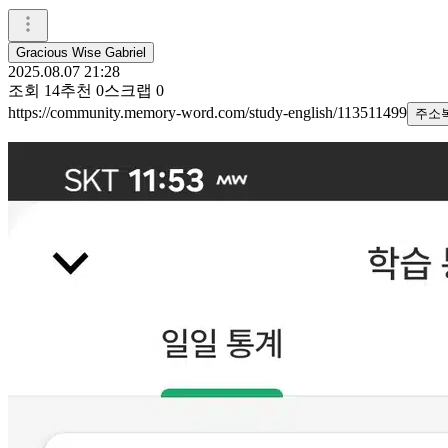
Gracious Wise Gabriel
2025.08.07 21:28
조회
14
추천
0
스크랩
0
https://community.memory-word.com/study-english/113511499
주소