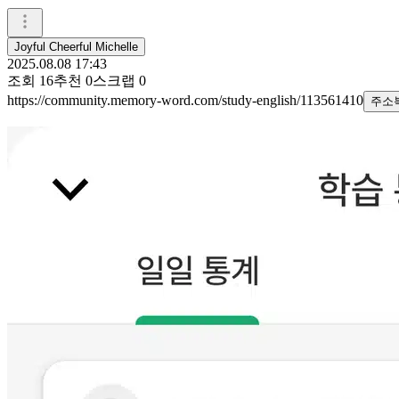
Joyful Cheerful Michelle
2025.08.08 17:43
조회
16
추천
0
스크랩
0
https://community.memory-word.com/study-english/113561410
주소