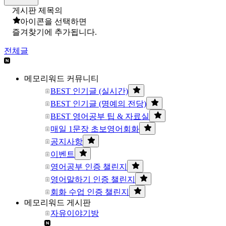
게시판 제목의
아이콘을 선택하면
즐겨찾기에 추가됩니다.
전체글
메모리워드 커뮤니티
BEST 인기글 (실시간)
BEST 인기글 (명예의 전당)
BEST 영어공부 팁 & 자료실
매일 1문장 초보영어회화
공지사항
이벤트
영어공부 인증 챌린지
영어말하기 인증 챌린지
회화 수업 인증 챌린지
메모리워드 게시판
자유이야기방