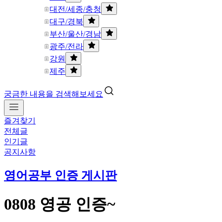
대전/세종/충청
대구/경북
부산/울산/경남
광주/전라
강원
제주
궁금한 내용을 검색해보세요
즐겨찾기
전체글
인기글
공지사항
영어공부 인증 게시판
0808 영공 인증~