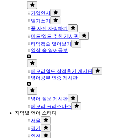
가입인사
일기쓰기
꽃 사진 자랑하기
미드/영드 추천 게시판
타임캡슐 열어보기
일상 속 영어공부
메모리워드 상점후기 게시판
영어공부 인증 게시판
영어 질문 게시판
메모리 크리스마스
지역별 언어 스터디
서울
경기
인천