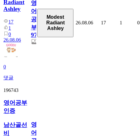
Radiant
영
Ashley
어
Modest
공
17
26.08.06
17
1
0
Radiant
부
1
Ashley
0
97
26.08.06
0
댓글
196743
영어공부
인증
영
남산골선
어
비