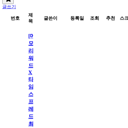
글쓰기
제
번호
글쓴이
등록일
조회
추천
스
목
[메
모
리
워
드
X
타
임
스
프
레
드]
최