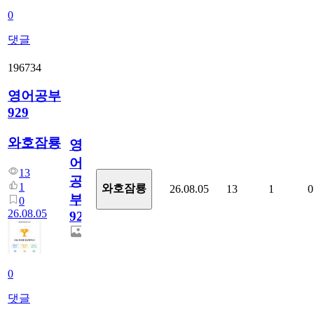
0
댓글
196734
영어공부
929
와호잠룡
영
어
13
공
1
와호잠룡
26.08.05
13
1
0
부
0
26.08.05
929
0
댓글