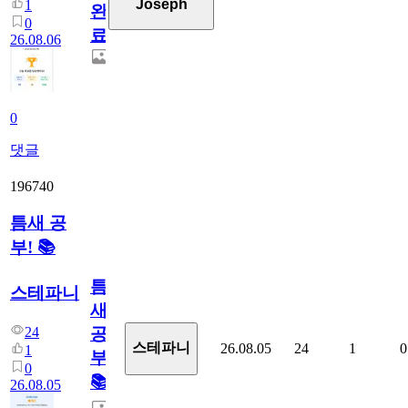
Joseph
1
완
0
료
26.08.06
0
댓글
196740
틈새 공
부! 📚
틈
스테파니
새
24
공
스테파니
26.08.05
24
1
0
1
부!
0
📚
26.08.05