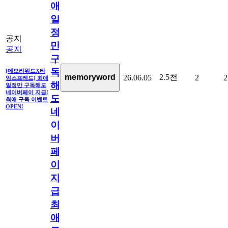
애
일
정
공지
만
공지
구
독
[메모리워드X타
2.5천
memoryword
26.06.05
2
2
임스프레드] 최애
해
일정만 구독해도
네이버페이 지급!
도
최애 구독 이벤트
OPEN!
네
이
버
페
이
지
급!
최
애