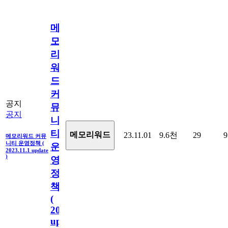
메
모
리
워
드
커
공지
뮤
공지
니
티
메모리워드
23.11.01
9.6천
29
9
메모리워드 커뮤
니티 운영정책 (
운
2023.11.1 update
)
영
정
책
(
2023.11.1
update