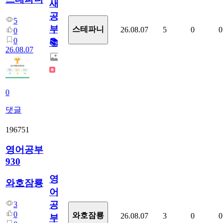
새
공
5
부!
스테파니
26.08.07
5
0
0
0
0
📚
26.08.07
0
댓글
196751
영어공부
930
영
와호잠룡
어
공
3
0
와호잠룡
26.08.07
3
0
0
부