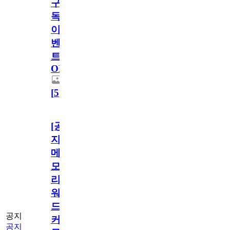
구
독
이
벤
트
OPEN!
[
5
]
[공
지]
메
모
리
워
드
공지
커
공지