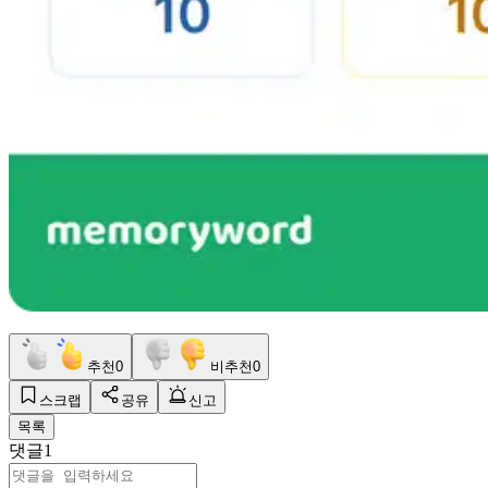
추천
0
비추천
0
스크랩
공유
신고
목록
댓글
1