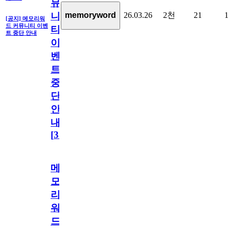
뮤
26.03.26
2천
21
1
memoryword
니
[공지] 메모리워
드 커뮤니티 이벤
티
트 중단 안내
이
벤
트
중
단
안
내
[
31
]
메
모
리
워
드