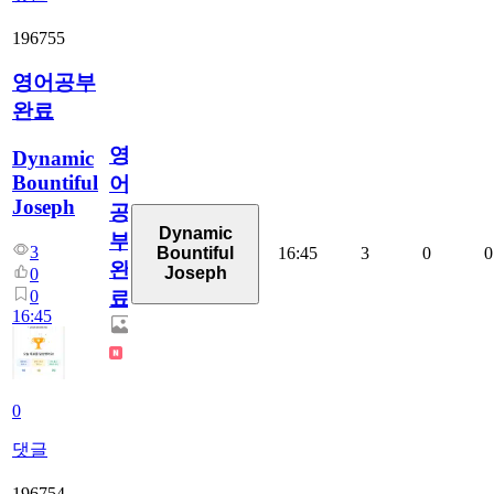
196755
영어공부
완료
영
Dynamic
Bountiful
어
Joseph
공
Dynamic
부
3
16:45
3
0
0
Bountiful
완
Joseph
0
0
료
16:45
0
댓글
196754