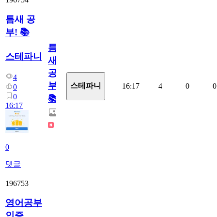
틈새 공
부! 📚
틈
스테파니
새
공
4
부!
스테파니
16:17
4
0
0
0
0
📚
16:17
0
댓글
196753
영어공부
인증