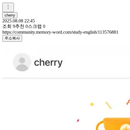
cherry
2025.08.08 22:45
조회
9
추천
0
스크랩
0
https://community.memory-word.com/study-english/113576881
주소복사