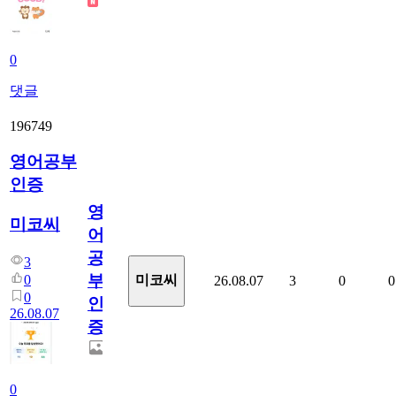
0
댓글
196749
영어공부
인증
영
미코씨
어
공
3
부
0
미코씨
26.08.07
3
0
0
0
인
26.08.07
증
0