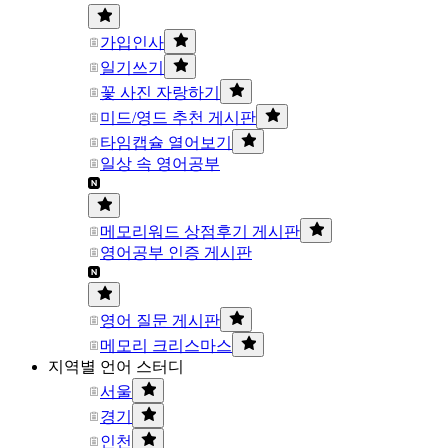
가입인사
일기쓰기
꽃 사진 자랑하기
미드/영드 추천 게시판
타임캡슐 열어보기
일상 속 영어공부
메모리워드 상점후기 게시판
영어공부 인증 게시판
영어 질문 게시판
메모리 크리스마스
지역별 언어 스터디
서울
경기
인천