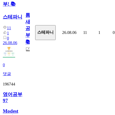
부! 📚
틈
스테파니
새
11
공
스테파니
26.08.06
11
1
0
1
부!
0
📚
26.08.06
0
댓글
196744
영어공부
97
Modest