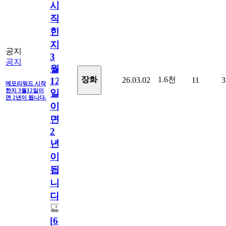
시
작
한
지
공지
3
공지
월
1.6천
장화
26.03.02
11
3
12
메모리워드 시작
한지 3월12일이
일
면 2년이 됩니다.
이
면
2
년
이
됩
니
다.
[
64
]