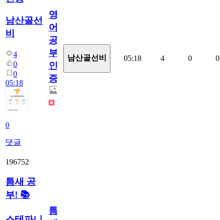
영
남산골선
어
비
공
부
4
남산골선비
05:18
4
0
0
0
인
0
증
05:18
0
댓글
196752
틈새 공
부! 📚
틈
스테파니