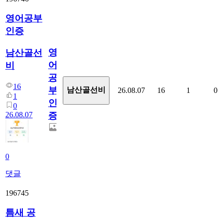
영어공부
인증
영
남산골선
어
비
공
16
부
남산골선비
26.08.07
16
1
0
1
인
0
26.08.07
증
0
댓글
196745
틈새 공