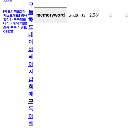
구
독
[메모리워드X타
2.5천
memoryword
26.06.05
2
2
임스프레드] 최애
해
일정만 구독해도
네이버페이 지급!
도
최애 구독 이벤트
OPEN!
네
이
버
페
이
지
급!
최
애
구
독
이
벤