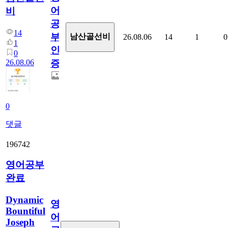
어
비
공
14
부
남산골선비
26.08.06
14
1
0
1
인
0
26.08.06
증
0
댓글
196742
영어공부
완료
Dynamic
영
Bountiful
어
Joseph