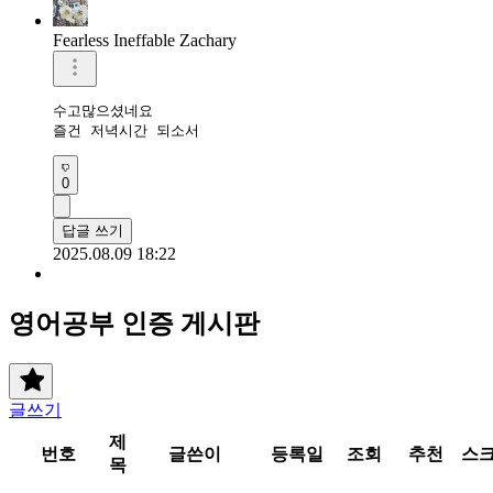
Fearless Ineffable Zachary
수고많으셨네요

즐건 저녁시간 되소서
0
답글 쓰기
2025.08.09 18:22
영어공부 인증 게시판
글쓰기
제
번호
글쓴이
등록일
조회
추천
스
목