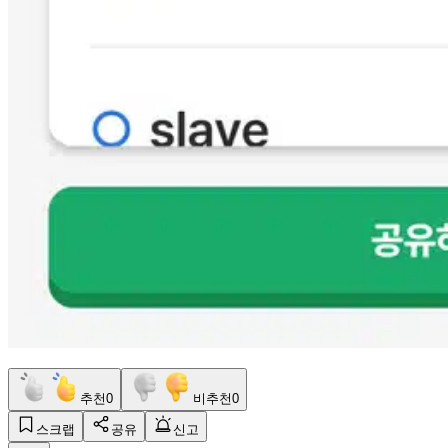
추천
0
비추천
0
스크랩
공유
신고