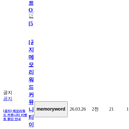
트
OPEN!
[
5
]
[공
지]
메
모
리
워
드
공지
커
공지
뮤
26.03.26
2천
21
1
memoryword
니
[공지] 메모리워
드 커뮤니티 이벤
티
트 중단 안내
이