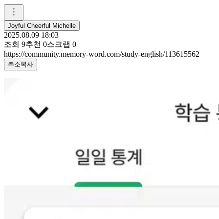
Joyful Cheerful Michelle
2025.08.09 18:03
조회
9
추천
0
스크랩
0
https://community.memory-word.com/study-english/113615562
주소복사