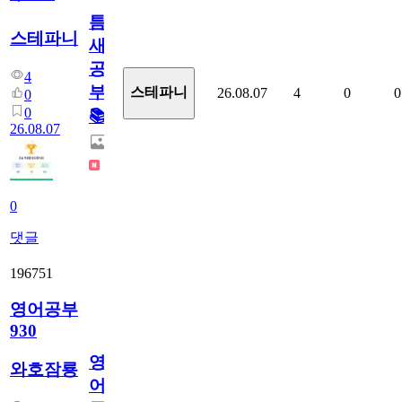
틈
스테파니
새
공
4
부!
스테파니
26.08.07
4
0
0
0
0
📚
26.08.07
0
댓글
196751
영어공부
930
영
와호잠룡
어