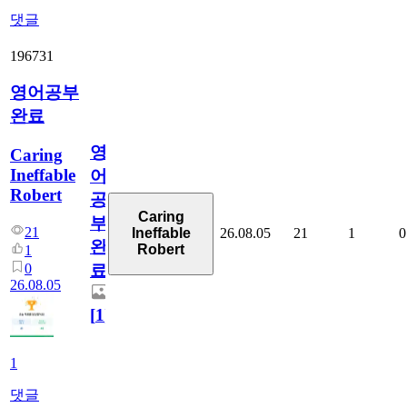
댓글
196731
영어공부
완료
영
Caring
Ineffable
어
Robert
공
Caring
부
21
26.08.05
21
1
0
Ineffable
완
Robert
1
0
료
26.08.05
[
1
]
1
댓글