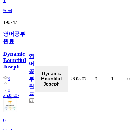
1
댓글
196747
영어공부
완료
Dynamic
영
Bountiful
어
Joseph
공
Dynamic
부
9
26.08.07
9
1
0
Bountiful
Joseph
1
완
0
료
26.08.07
0