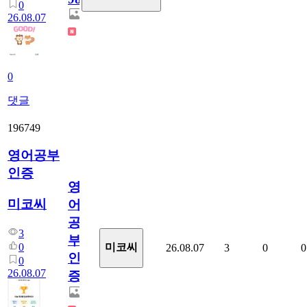
0
26.08.07
0
댓글
196749
영어공부
인증
영
미코씨
어
공
3
부
0
미코씨
26.08.07
3
0
0
인
0
26.08.07
증