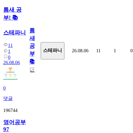
틈새 공
부! 📚
틈
스테파니
새
11
공
스테파니
26.08.06
11
1
0
1
부!
0
📚
26.08.06
0
댓글
196744
영어공부
97