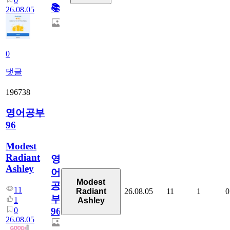
0
📚
26.08.05
0
댓글
196738
영어공부
96
Modest
Radiant
영
Ashley
어
Modest
공
11
26.08.05
11
1
0
Radiant
부
1
Ashley
0
96
26.08.05