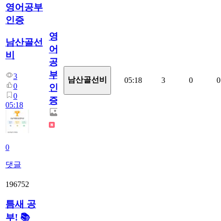
영어공부
인증
영
남산골선
어
비
공
부
3
남산골선비
05:18
3
0
0
0
인
0
증
05:18
0
댓글
196752
틈새 공
부! 📚