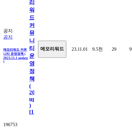
리
워
드
커
공지
뮤
공지
니
티
메모리워드
23.11.01
9.5천
29
9
메모리워드 커뮤
니티 운영정책 (
운
2023.11.1 update
)
영
정
책
(
2023.11.1
update
)
[
110
]
196753