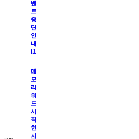
벤
트
중
단
안
내
[
31
]
메
모
리
워
드
시
작
한
지