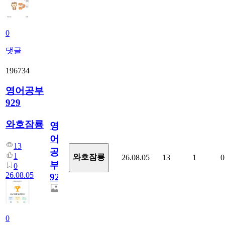
0
댓글
196734
영어공부
929
와호잠룡
영
어
13
공
1
와호잠룡
26.08.05
13
1
0
부
0
26.08.05
929
0