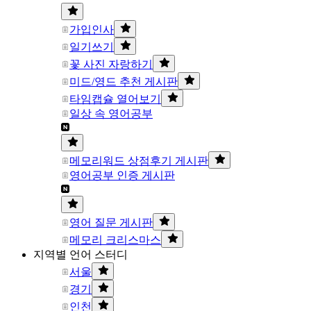
가입인사
일기쓰기
꽃 사진 자랑하기
미드/영드 추천 게시판
타임캡슐 열어보기
일상 속 영어공부
메모리워드 상점후기 게시판
영어공부 인증 게시판
영어 질문 게시판
메모리 크리스마스
지역별 언어 스터디
서울
경기
인천