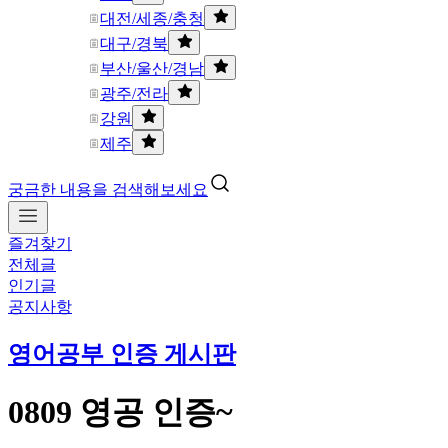
대전/세종/충청
대구/경북
부산/울산/경남
광주/전라
강원
제주
궁금한 내용을 검색해보세요
즐겨찾기
전체글
인기글
공지사항
영어공부 인증 게시판
0809 영공 인증~