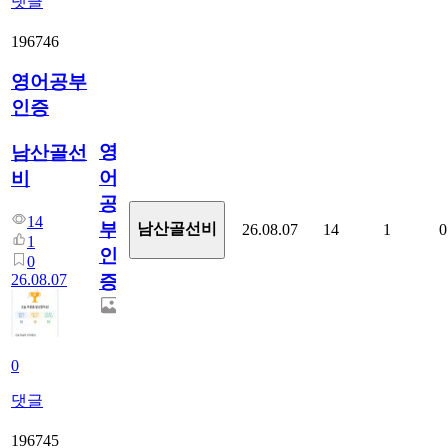
댓글
196746
영어공부
인증
영
남산골선
어
비
공
14
부
남산골선비
26.08.07
14
1
0
1
인
0
26.08.07
증
0
댓글
196745