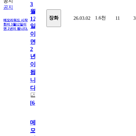
공지
3
공지
월
1.6천
장화
26.03.02
11
3
12
메모리워드 시작
한지 3월12일이
일
면 2년이 됩니다.
이
면
2
년
이
됩
니
다.
[
64
]
메
모