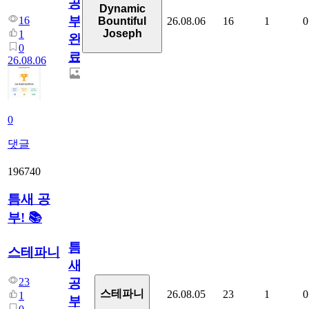
공
Dynamic
부
16
26.08.06
16
1
0
Bountiful
Joseph
1
완
0
료
26.08.06
0
댓글
196740
틈새 공
부! 📚
틈
스테파니
새
23
공
스테파니
26.08.05
23
1
0
1
부!