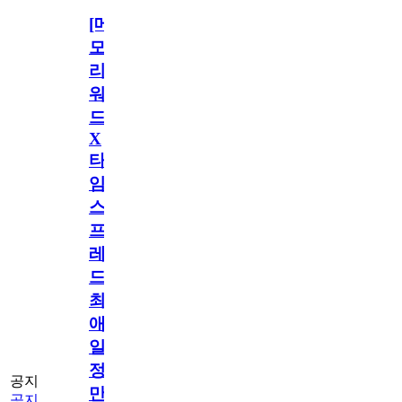
[메
모
리
워
드
X
타
임
스
프
레
드]
최
애
일
정
공지
만
공지