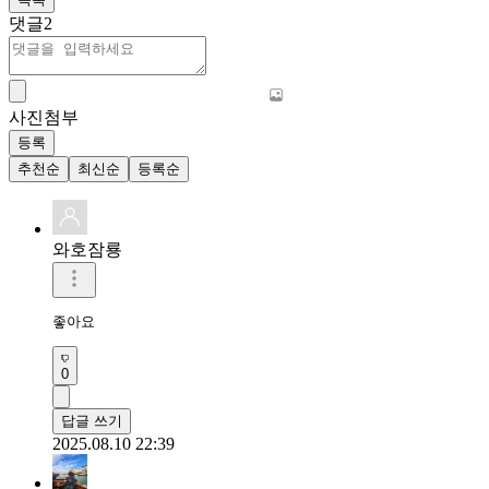
댓글
2
사진첨부
등록
추천순
최신순
등록순
와호잠룡
좋아요 
0
답글 쓰기
2025.08.10 22:39