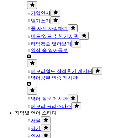
가입인사
일기쓰기
꽃 사진 자랑하기
미드/영드 추천 게시판
타임캡슐 열어보기
일상 속 영어공부
메모리워드 상점후기 게시판
영어공부 인증 게시판
영어 질문 게시판
메모리 크리스마스
지역별 언어 스터디
서울
경기
인천