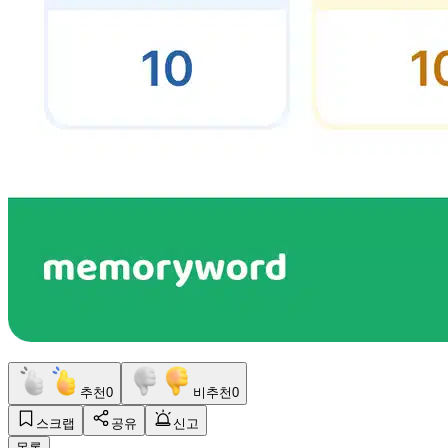
추천
0
비추천
0
스크랩
공유
신고
목록