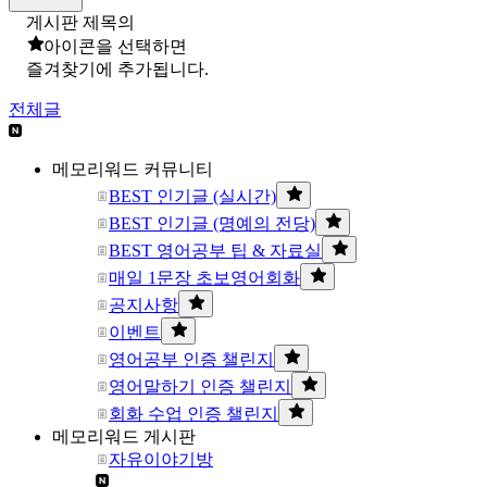
게시판 제목의
아이콘을 선택하면
즐겨찾기에 추가됩니다.
전체글
메모리워드 커뮤니티
BEST 인기글 (실시간)
BEST 인기글 (명예의 전당)
BEST 영어공부 팁 & 자료실
매일 1문장 초보영어회화
공지사항
이벤트
영어공부 인증 챌린지
영어말하기 인증 챌린지
회화 수업 인증 챌린지
메모리워드 게시판
자유이야기방