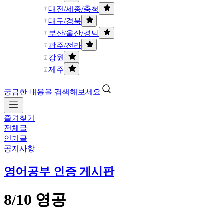
대전/세종/충청
대구/경북
부산/울산/경남
광주/전라
강원
제주
궁금한 내용을 검색해보세요
즐겨찾기
전체글
인기글
공지사항
영어공부 인증 게시판
8/10 영공