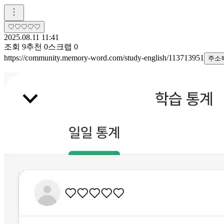
♡♡♡♡♡
2025.08.11 11:41
조회
9
추천
0
스크랩
0
https://community.memory-word.com/study-english/113713951
주소