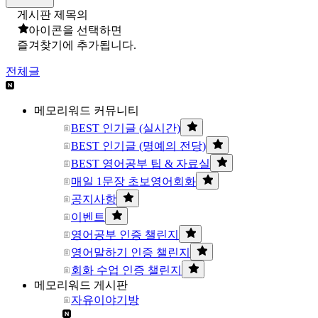
게시판 제목의
아이콘을 선택하면
즐겨찾기에 추가됩니다.
전체글
메모리워드 커뮤니티
BEST 인기글 (실시간)
BEST 인기글 (명예의 전당)
BEST 영어공부 팁 & 자료실
매일 1문장 초보영어회화
공지사항
이벤트
영어공부 인증 챌린지
영어말하기 인증 챌린지
회화 수업 인증 챌린지
메모리워드 게시판
자유이야기방