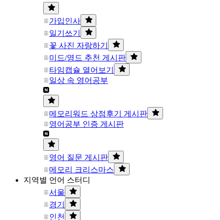
가입인사
일기쓰기
꽃 사진 자랑하기
미드/영드 추천 게시판
타임캡슐 열어보기
일상 속 영어공부
메모리워드 상점후기 게시판
영어공부 인증 게시판
영어 질문 게시판
메모리 크리스마스
지역별 언어 스터디
서울
경기
인천