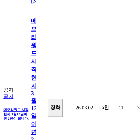
[
31
]
메
모
리
워
드
시
작
한
지
공지
3
공지
월
1.6천
장화
26.03.02
11
3
12
메모리워드 시작
한지 3월12일이
일
면 2년이 됩니다.
이
면
2