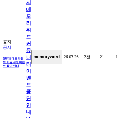
지]
메
모
리
워
드
공지
커
공지
뮤
26.03.26
2천
21
1
memoryword
니
[공지] 메모리워
드 커뮤니티 이벤
티
트 중단 안내
이
벤
트
중
단
안
내