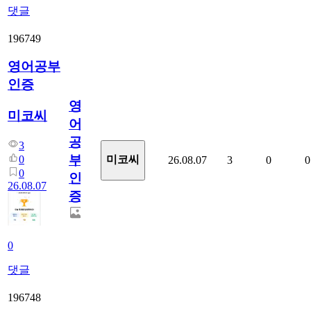
댓글
196749
영어공부
인증
영
미코씨
어
공
3
부
0
미코씨
26.08.07
3
0
0
0
인
26.08.07
증
0
댓글
196748