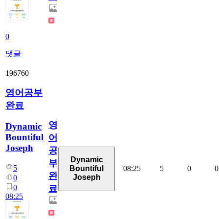
0
댓글
196760
영어공부
완료
영
Dynamic
Bountiful
어
Joseph
공
Dynamic
부
5
08:25
5
0
0
Bountiful
완
Joseph
0
0
료
08:25