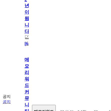
년
이
됩
니
다.
[
64
]
메
모
리
워
드
커
공지
뮤
공지
니