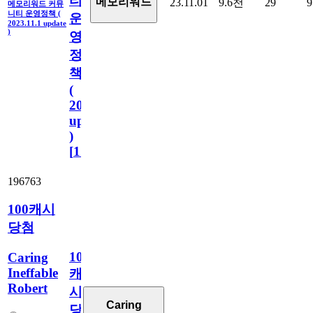
티
메모리워드
23.11.01
9.6천
29
9
메모리워드 커뮤
니티 운영정책 (
운
2023.11.1 update
)
영
정
책
(
2023.11.1
update
)
[
110
]
196763
100캐시
당첨
100
Caring
Ineffable
캐
Robert
시
Caring
당