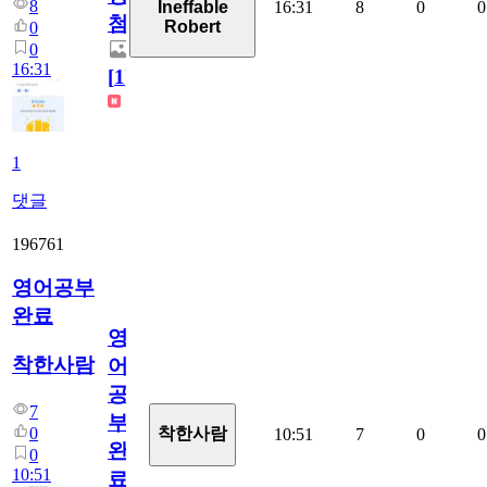
8
16:31
8
0
0
Ineffable
첨
Robert
0
0
16:31
[
1
]
1
댓글
196761
영어공부
완료
영
착한사람
어
공
7
부
0
착한사람
10:51
7
0
0
완
0
10:51
료