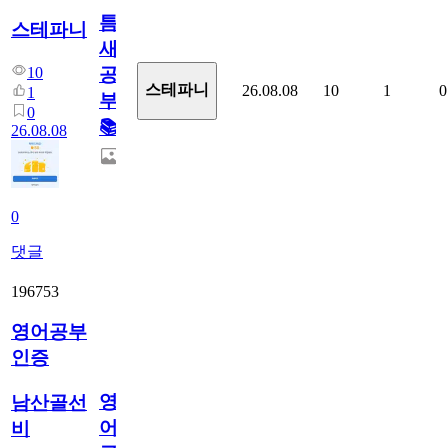
틈
스테파니
새
10
공
스테파니
26.08.08
10
1
0
1
부!
0
📚
26.08.08
0
댓글
196753
영어공부
인증
영
남산골선
어
비