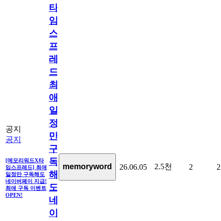
타
임
스
프
레
드]
최
애
일
정
공지
만
공지
구
독
[메모리워드X타
2.5천
memoryword
26.06.05
2
2
임스프레드] 최애
해
일정만 구독해도
네이버페이 지급!
도
최애 구독 이벤트
OPEN!
네
이