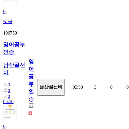
0
댓글
196759
영어공부
인증
영
남산골선
어
비
공
부
3
남산골선비
05:50
3
0
0
0
인
0
증
05:50
0