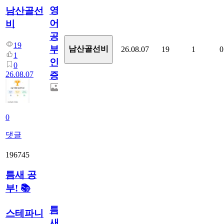
영
남산골선
어
비
공
19
부
남산골선비
26.08.07
19
1
0
1
인
0
26.08.07
증
0
댓글
196745
틈새 공
부! 📚
틈
스테파니
새