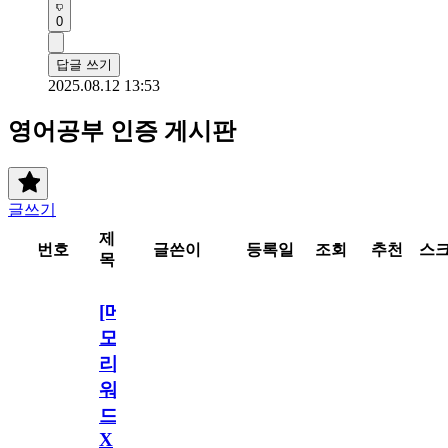
0
답글 쓰기
2025.08.12 13:53
영어공부 인증 게시판
글쓰기
제
번호
글쓴이
등록일
조회
추천
스
목
[메
모
리
워
드
X