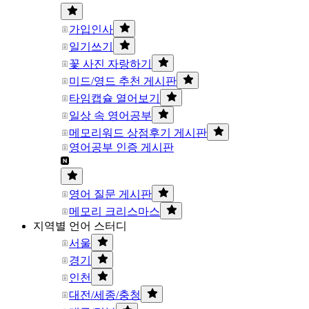
가입인사
일기쓰기
꽃 사진 자랑하기
미드/영드 추천 게시판
타임캡슐 열어보기
일상 속 영어공부
메모리워드 상점후기 게시판
영어공부 인증 게시판
영어 질문 게시판
메모리 크리스마스
지역별 언어 스터디
서울
경기
인천
대전/세종/충청