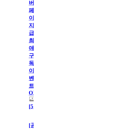
버
페
이
지
급!
최
애
구
독
이
벤
트
OPEN!
[
5
]
[공