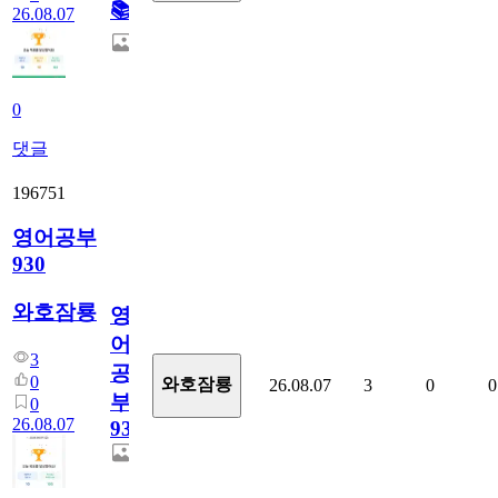
📚
26.08.07
0
댓글
196751
영어공부
930
와호잠룡
영
어
3
공
0
와호잠룡
26.08.07
3
0
0
부
0
26.08.07
930