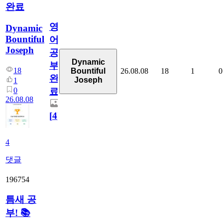
완료
영
Dynamic
Bountiful
어
Joseph
공
Dynamic
부
18
26.08.08
18
1
0
Bountiful
완
Joseph
1
0
료
26.08.08
[
4
]
4
댓글
196754
틈새 공
부! 📚