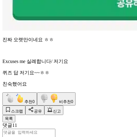
진짜 오랫만이네요 ㅎㅎ
Excuses me 실례합니다/ 저기요
퀴즈 답 저기요~~ㅎㅎ
친숙했어요
추천
0
비추천
0
스크랩
공유
신고
목록
댓글
11