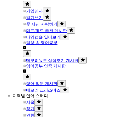
가입인사
일기쓰기
꽃 사진 자랑하기
미드/영드 추천 게시판
타임캡슐 열어보기
일상 속 영어공부
메모리워드 상점후기 게시판
영어공부 인증 게시판
영어 질문 게시판
메모리 크리스마스
지역별 언어 스터디
서울
경기
인천