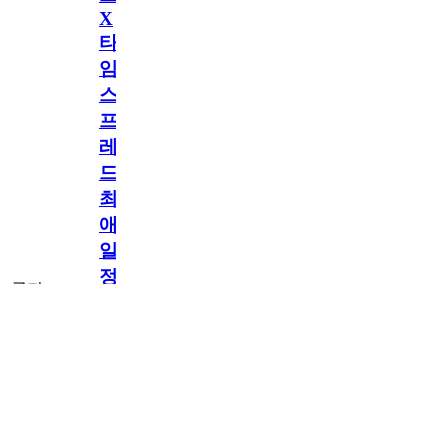
X
타
임
스
프
레
드]
최
애
일
정
공지
만
공지
구
독
[메모리워드X타
2.5천
memoryword
26.06.05
2
2
임스프레드] 최애
해
일정만 구독해도
네이버페이 지급!
도
최애 구독 이벤트
OPEN!
네