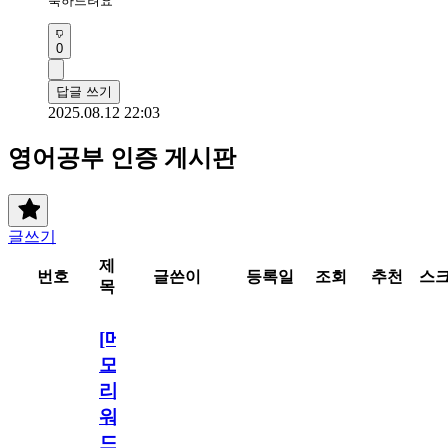
축하드려요 
0
답글 쓰기
2025.08.12 22:03
영어공부 인증 게시판
글쓰기
제
번호
글쓴이
등록일
조회
추천
스
목
[메
모
리
워
드