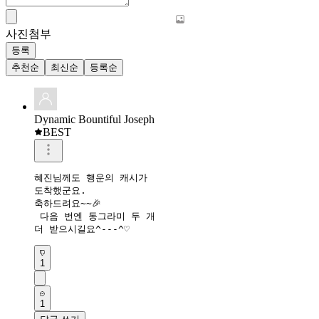
사진첨부
등록
추천순
최신순
등록순
Dynamic Bountiful Joseph
BEST
혜진님께도 행운의 캐시가

도착했군요.

축하드려요~~🎉

 다음 번엔 동그라미 두 개 

더 받으시길요^---^♡
1
1