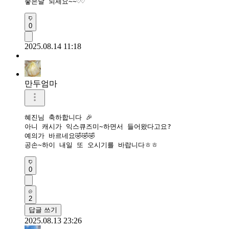
좋은날 되세요~~♡♡
0
2025.08.14 11:18
만두엄마
혜진님 축하합니다 🎉 

아니 캐시가 익스큐즈미~하면서 들어왔다고요?

예의가 바르네요🤣🤣🤣

공손~하이 내일 또 오시기를 바랍니다ㅎㅎ
0
2
답글 쓰기
2025.08.13 23:26