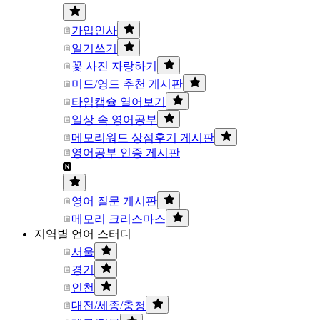
가입인사
일기쓰기
꽃 사진 자랑하기
미드/영드 추천 게시판
타임캡슐 열어보기
일상 속 영어공부
메모리워드 상점후기 게시판
영어공부 인증 게시판
영어 질문 게시판
메모리 크리스마스
지역별 언어 스터디
서울
경기
인천
대전/세종/충청