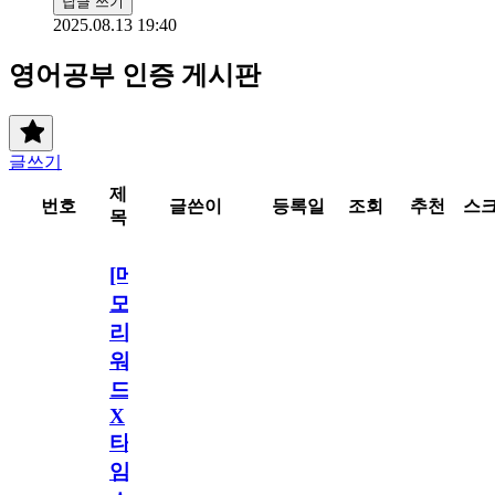
답글 쓰기
2025.08.13 19:40
영어공부 인증 게시판
글쓰기
제
번호
글쓴이
등록일
조회
추천
스
목
[메
모
리
워
드
X
타
임