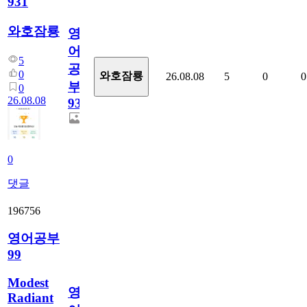
931
와호잠룡
영
어
5
공
0
와호잠룡
26.08.08
5
0
0
부
0
26.08.08
931
0
댓글
196756
영어공부
99
Modest
영
Radiant