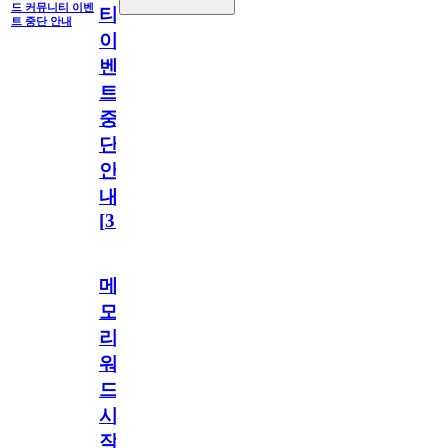
드 커뮤니티 이벤
티
트 중단 안내
이
벤
트
중
단
안
내
[
31
]
메
모
리
워
드
시
작