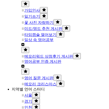
가입인사
일기쓰기
꽃 사진 자랑하기
미드/영드 추천 게시판
타임캡슐 열어보기
일상 속 영어공부
메모리워드 상점후기 게시판
영어공부 인증 게시판
영어 질문 게시판
메모리 크리스마스
지역별 언어 스터디
서울
경기
인천