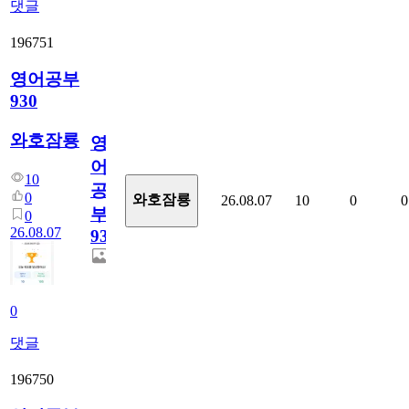
댓글
196751
영어공부
930
와호잠룡
영
어
10
공
0
와호잠룡
26.08.07
10
0
0
부
0
26.08.07
930
0
댓글
196750