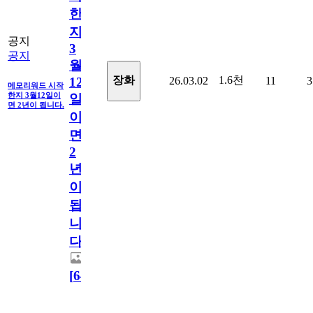
한
지
공지
3
공지
월
1.6천
장화
26.03.02
11
3
12
메모리워드 시작
한지 3월12일이
일
면 2년이 됩니다.
이
면
2
년
이
됩
니
다.
[
64
]