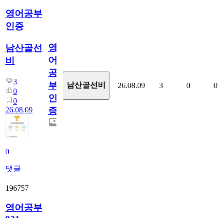
영어공부
인증
영
남산골선
어
비
공
3
부
남산골선비
26.08.09
3
0
0
0
인
0
26.08.09
증
0
댓글
196757
영어공부