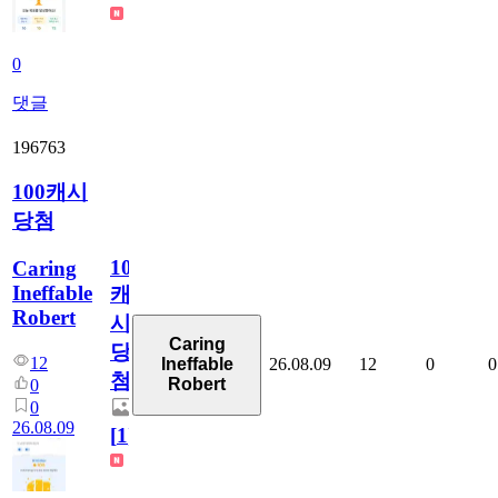
0
댓글
196763
100캐시
당첨
100
Caring
Ineffable
캐
Robert
시
Caring
당
12
26.08.09
12
0
0
Ineffable
첨
Robert
0
0
26.08.09
[
1
]