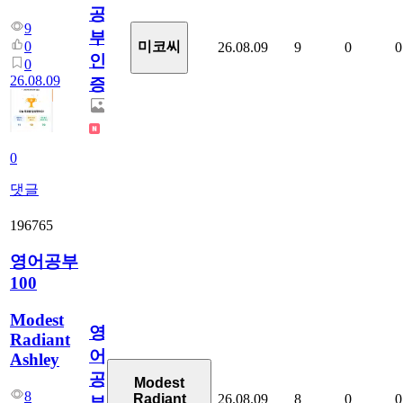
공
9
부
0
미코씨
26.08.09
9
0
0
인
0
26.08.09
증
0
댓글
196765
영어공부
100
Modest
영
Radiant
어
Ashley
공
Modest
8
26.08.09
8
0
0
Radiant
부