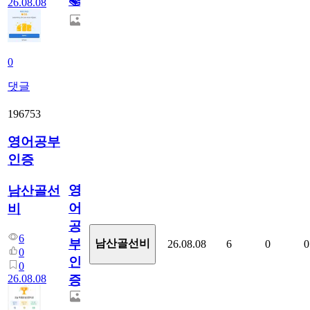
📚
26.08.08
0
댓글
196753
영어공부
인증
영
남산골선
어
비
공
6
부
남산골선비
26.08.08
6
0
0
0
인
0
26.08.08
증