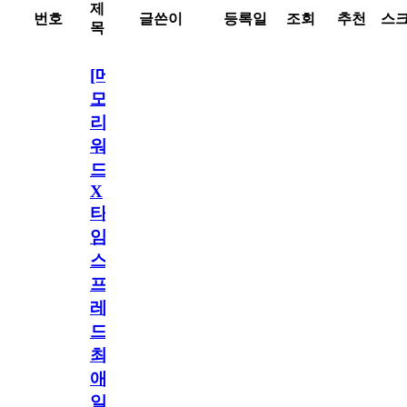
제
번호
글쓴이
등록일
조회
추천
스
목
[메
모
리
워
드
X
타
임
스
프
레
드]
최
애
일