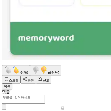
추천
0
비추천
0
스크랩
공유
신고
목록
댓글
1