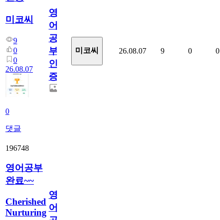
영
미코씨
어
공
9
부
0
미코씨
26.08.07
9
0
0
0
인
26.08.07
증
0
댓글
196748
영어공부
완료~~
영
Cherished
어
Nurturing