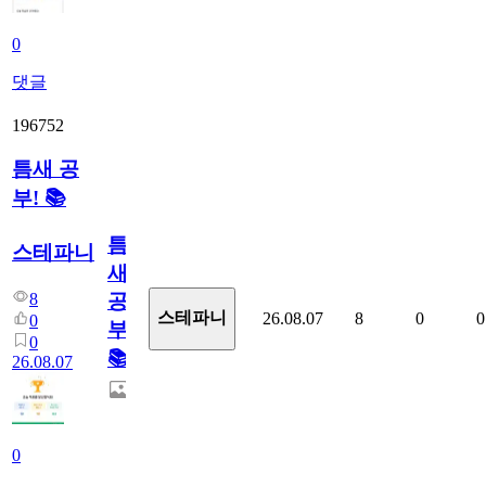
0
댓글
196752
틈새 공
부! 📚
틈
스테파니
새
8
공
스테파니
26.08.07
8
0
0
0
부!
0
📚
26.08.07
0