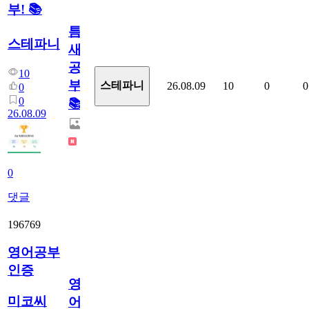
부! 📚
틈
스테파니
새
공
10
부!
스테파니
26.08.09
10
0
0
0
0
📚
26.08.09
0
댓글
196769
영어공부
인증
영
미코씨
어