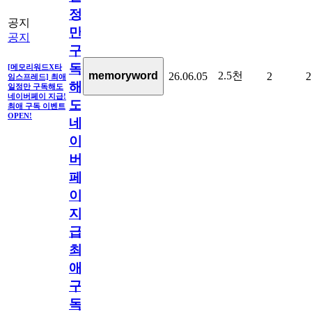
정
공지
만
공지
구
독
[메모리워드X타
2.5천
memoryword
26.06.05
2
2
임스프레드] 최애
해
일정만 구독해도
네이버페이 지급!
도
최애 구독 이벤트
OPEN!
네
이
버
페
이
지
급!
최
애
구
독