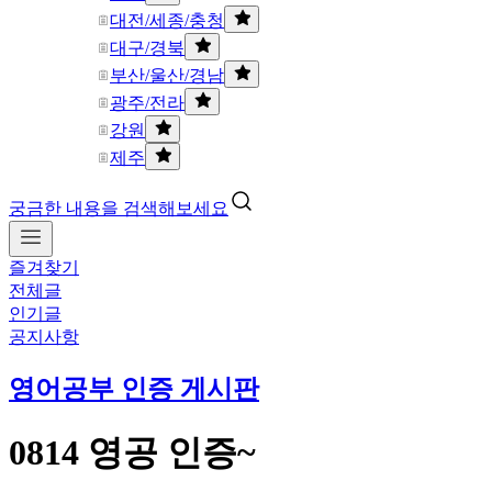
대전/세종/충청
대구/경북
부산/울산/경남
광주/전라
강원
제주
궁금한 내용을 검색해보세요
즐겨찾기
전체글
인기글
공지사항
영어공부 인증 게시판
0814 영공 인증~