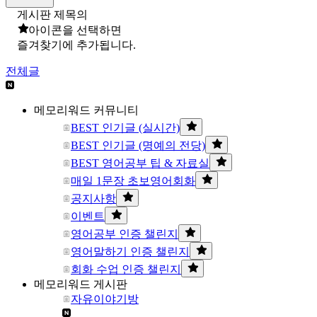
게시판 제목의
아이콘을 선택하면
즐겨찾기에 추가됩니다.
전체글
메모리워드 커뮤니티
BEST 인기글 (실시간)
BEST 인기글 (명예의 전당)
BEST 영어공부 팁 & 자료실
매일 1문장 초보영어회화
공지사항
이벤트
영어공부 인증 챌린지
영어말하기 인증 챌린지
회화 수업 인증 챌린지
메모리워드 게시판
자유이야기방