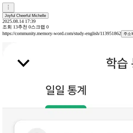
Joyful Cheerful Michelle
2025.08.14 17:39
조회
13
추천
0
스크랩
0
https://community.memory-word.com/study-english/113951862
주소