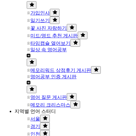
가입인사
일기쓰기
꽃 사진 자랑하기
미드/영드 추천 게시판
타임캡슐 열어보기
일상 속 영어공부
메모리워드 상점후기 게시판
영어공부 인증 게시판
영어 질문 게시판
메모리 크리스마스
지역별 언어 스터디
서울
경기
인천