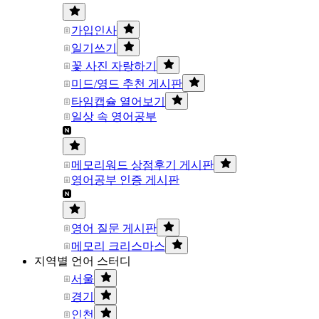
가입인사
일기쓰기
꽃 사진 자랑하기
미드/영드 추천 게시판
타임캡슐 열어보기
일상 속 영어공부
메모리워드 상점후기 게시판
영어공부 인증 게시판
영어 질문 게시판
메모리 크리스마스
지역별 언어 스터디
서울
경기
인천