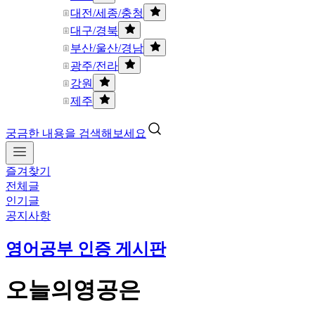
대전/세종/충청
대구/경북
부산/울산/경남
광주/전라
강원
제주
궁금한 내용을 검색해보세요
즐겨찾기
전체글
인기글
공지사항
영어공부 인증 게시판
오늘의영공은