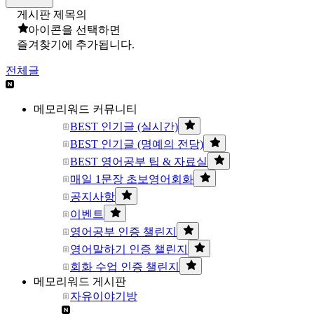
게시판 제목의
아이콘을 선택하면
즐겨찾기에 추가됩니다.
전체글
메모리워드 커뮤니티
BEST 인기글 (실시간)
BEST 인기글 (명예의 전당)
BEST 영어공부 팁 & 자료실
매일 1문장 초보영어회화
공지사항
이벤트
영어공부 인증 챌린지
영어말하기 인증 챌린지
회화 수업 인증 챌린지
메모리워드 게시판
자유이야기방