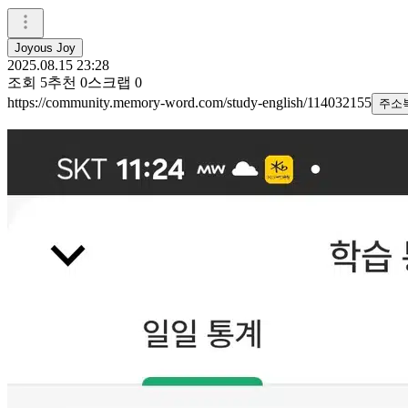
Joyous Joy
2025.08.15 23:28
조회
5
추천
0
스크랩
0
https://community.memory-word.com/study-english/114032155
주소