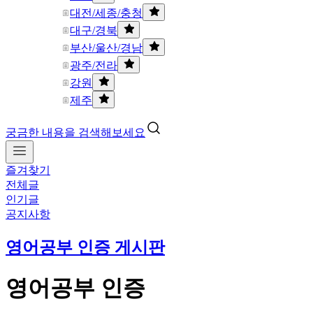
대전/세종/충청
대구/경북
부산/울산/경남
광주/전라
강원
제주
궁금한 내용을 검색해보세요
즐겨찾기
전체글
인기글
공지사항
영어공부 인증 게시판
영어공부 인증