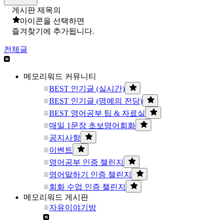
게시판 제목의
아이콘을 선택하면
즐겨찾기에 추가됩니다.
전체글
메모리워드 커뮤니티
BEST 인기글 (실시간)
BEST 인기글 (명예의 전당)
BEST 영어공부 팁 & 자료실
매일 1문장 초보영어회화
공지사항
이벤트
영어공부 인증 챌린지
영어말하기 인증 챌린지
회화 수업 인증 챌린지
메모리워드 게시판
자유이야기방