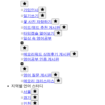
가입인사
일기쓰기
꽃 사진 자랑하기
미드/영드 추천 게시판
타임캡슐 열어보기
일상 속 영어공부
메모리워드 상점후기 게시판
영어공부 인증 게시판
영어 질문 게시판
메모리 크리스마스
지역별 언어 스터디
서울
경기
인천