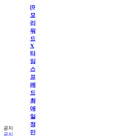
[메
모
리
워
드
X
타
임
스
프
레
드]
최
애
일
정
공지
만
공지