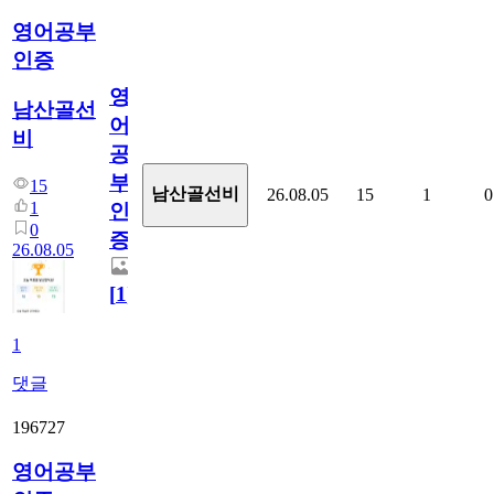
영어공부
인증
영
남산골선
어
비
공
부
15
남산골선비
26.08.05
15
1
0
1
인
0
증
26.08.05
[
1
]
1
댓글
196727
영어공부