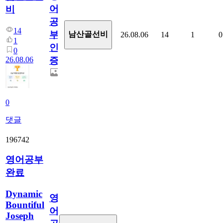
어
비
공
14
부
남산골선비
26.08.06
14
1
0
1
인
0
26.08.06
증
0
댓글
196742
영어공부
완료
Dynamic
영
Bountiful
어
Joseph