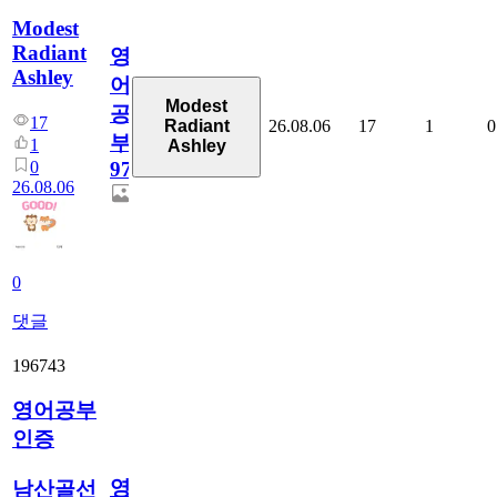
Modest
Radiant
영
Ashley
어
Modest
공
17
26.08.06
17
1
0
Radiant
부
1
Ashley
0
97
26.08.06
0
댓글
196743
영어공부
인증
영
남산골선