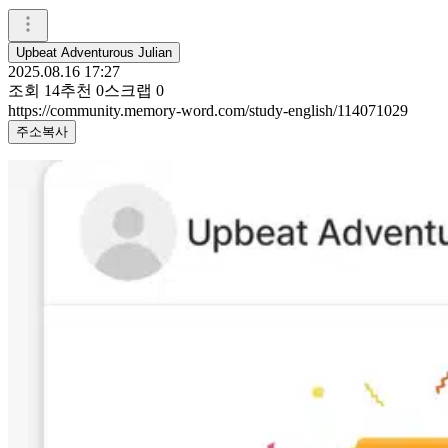
Upbeat Adventurous Julian
2025.08.16 17:27
조회
14
추천
0
스크랩
0
https://community.memory-word.com/study-english/114071029
주소복사