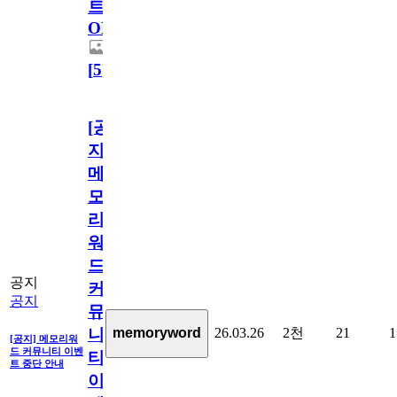
트
OPEN!
[
5
]
[공
지]
메
모
리
워
드
공지
커
공지
뮤
26.03.26
2천
21
1
memoryword
니
[공지] 메모리워
드 커뮤니티 이벤
티
트 중단 안내
이