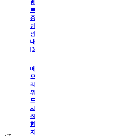
벤
트
중
단
안
내
[
31
]
메
모
리
워
드
시
작
한
지
공지