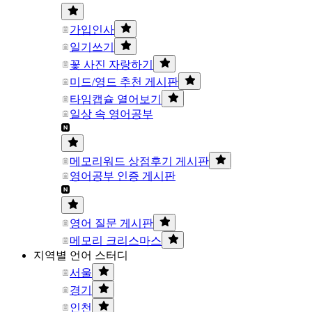
가입인사
일기쓰기
꽃 사진 자랑하기
미드/영드 추천 게시판
타임캡슐 열어보기
일상 속 영어공부
메모리워드 상점후기 게시판
영어공부 인증 게시판
영어 질문 게시판
메모리 크리스마스
지역별 언어 스터디
서울
경기
인천