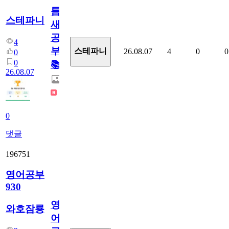
틈
스테파니
새
공
4
부!
스테파니
26.08.07
4
0
0
0
0
📚
26.08.07
0
댓글
196751
영어공부
930
영
와호잠룡
어