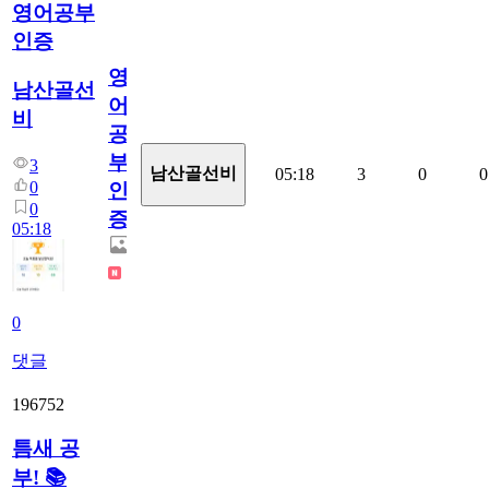
영어공부
인증
영
남산골선
어
비
공
부
3
남산골선비
05:18
3
0
0
0
인
0
증
05:18
0
댓글
196752
틈새 공
부! 📚