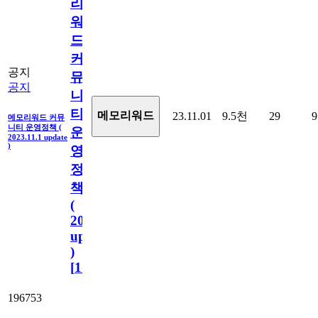
리
워
드
커
공지
뮤
공지
니
티
메모리워드
23.11.01
9.5천
29
9
메모리워드 커뮤
니티 운영정책 (
운
2023.11.1 update
)
영
정
책
(
2023.11.1
update
)
[
110
]
196753