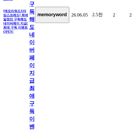
구
독
[메모리워드X타
2.5천
memoryword
26.06.05
2
2
임스프레드] 최애
해
일정만 구독해도
네이버페이 지급!
도
최애 구독 이벤트
OPEN!
네
이
버
페
이
지
급!
최
애
구
독
이
벤