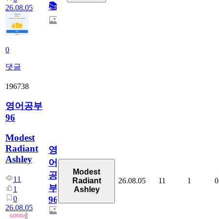
📚
26.08.05
0
댓글
196738
영어공부
96
Modest
Radiant
영
Ashley
어
Modest
공
11
26.08.05
11
1
0
Radiant
부
1
Ashley
0
96
26.08.05