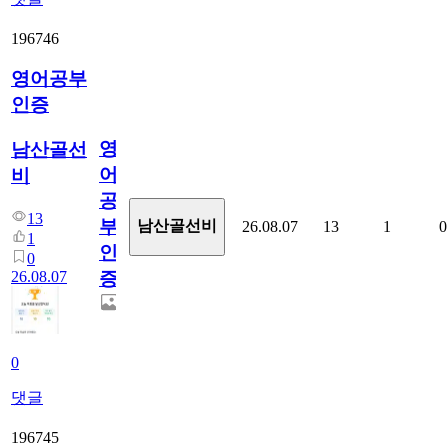
196746
영어공부
인증
영
남산골선
어
비
공
13
부
남산골선비
26.08.07
13
1
0
1
인
0
26.08.07
증
0
댓글
196745