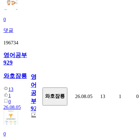
0
댓글
196734
영어공부
929
와호잠룡
영
어
13
공
1
와호잠룡
26.08.05
13
1
0
부
0
26.08.05
929
0