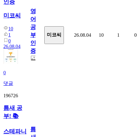
인증
영
미코씨
어
공
10
부
1
미코씨
26.08.04
10
1
0
0
인
26.08.04
증
0
댓글
196726
틈새 공
부! 📚
틈
스테파니