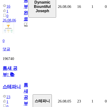
공
Dynamic
부
16
26.08.06
16
1
0
Bountiful
Joseph
1
완
0
료
26.08.06
0
댓글
196740
틈새 공
부! 📚
틈
스테파니
새
23
공
스테파니
26.08.05
23
1
0
1
부!
0