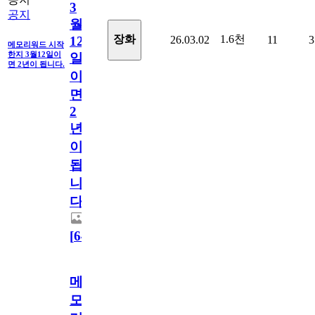
3
공지
월
1.6천
장화
26.03.02
11
3
12
메모리워드 시작
한지 3월12일이
일
면 2년이 됩니다.
이
면
2
년
이
됩
니
다.
[
64
]
메
모