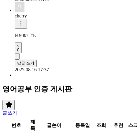
cherry
응원합니다.
0
답글 쓰기
2025.08.16 17:37
영어공부 인증 게시판
글쓰기
제
번호
글쓴이
등록일
조회
추천
스
목