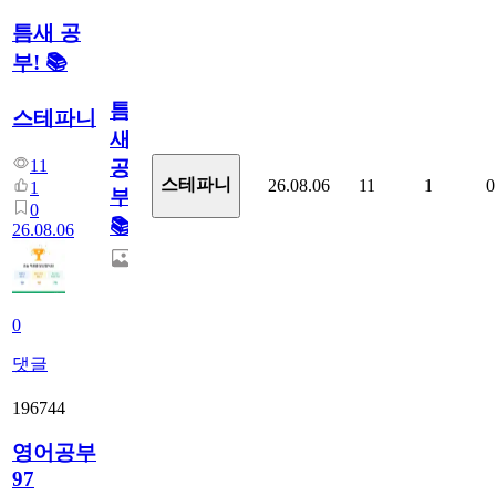
틈새 공
부! 📚
틈
스테파니
새
11
공
스테파니
26.08.06
11
1
0
1
부!
0
📚
26.08.06
0
댓글
196744
영어공부
97