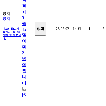
한
지
공지
3
공지
월
1.6천
장화
26.03.02
11
3
12
메모리워드 시
작한지 3월12일
일
이면 2년이 됩니
다.
이
면
2
년
이
됩
니
다.
[
64
]