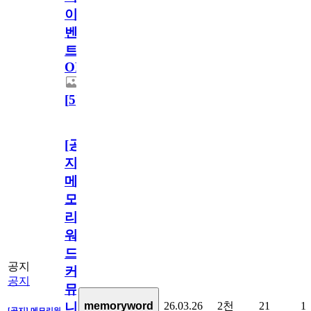
이
벤
트
OPEN!
[
5
]
[공
지]
메
모
리
워
드
공지
커
공지
뮤
26.03.26
2천
21
1
memoryword
니
[공지] 메모리워