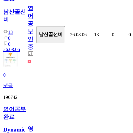
영
남산골선
어
비
공
부
13
남산골선비
26.08.06
13
0
0
0
인
0
증
26.08.06
0
댓글
196742
영어공부
완료
영
Dynamic