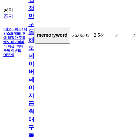
일
정
공지
만
공지
구
[메모리워드X타
독
임스프레드] 최
2.5천
memoryword
26.06.05
2
2
애 일정만 구독
해
해도 네이버페
이 지급! 최애
도
구독 이벤트
네
OPEN!
이
버
페
이
지
급!
최
애
구
독