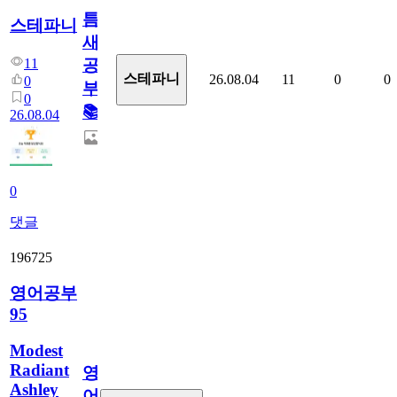
틈
스테파니
새
11
공
스테파니
26.08.04
11
0
0
0
부!
0
📚
26.08.04
0
댓글
196725
영어공부
95
Modest
Radiant
영
Ashley
어