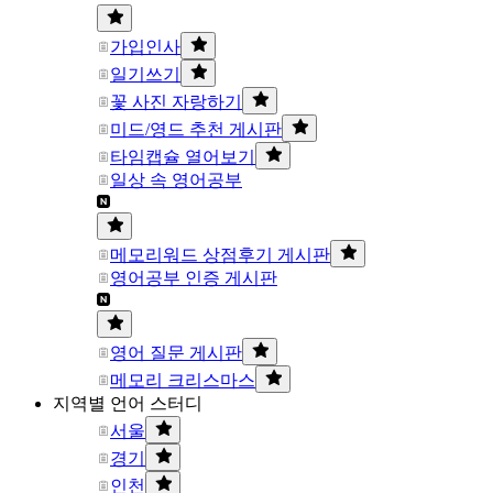
가입인사
일기쓰기
꽃 사진 자랑하기
미드/영드 추천 게시판
타임캡슐 열어보기
일상 속 영어공부
메모리워드 상점후기 게시판
영어공부 인증 게시판
영어 질문 게시판
메모리 크리스마스
지역별 언어 스터디
서울
경기
인천