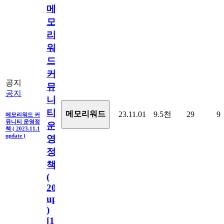
메
모
리
워
드
커
공지
뮤
공지
니
티
메모리워드
23.11.01
9.5천
29
9
메모리워드 커
뮤니티 운영정
운
책 ( 2023.11.1
update )
영
정
책
(
2023.11.1
update
)
[
110
]