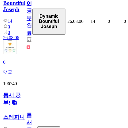
Bountiful
어
Joseph
공
Dynamic
부
14
26.08.06
14
0
0
Bountiful
완
Joseph
0
0
료
26.08.06
0
댓글
196740
틈새 공
부! 📚
틈
스테파니
새