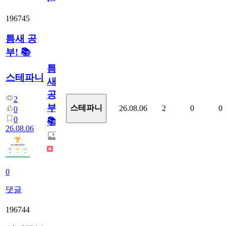
196745
틈새 공
부! 📚
틈
스테파니
새
공
2
부!
스테파니
26.08.06
2
0
0
0
0
📚
26.08.06
0
댓글
196744