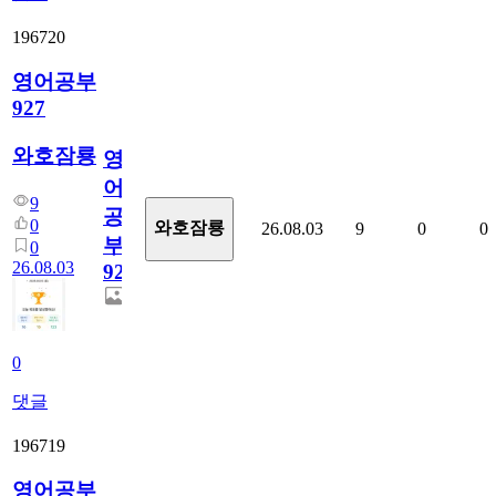
196720
영어공부
927
와호잠룡
영
어
9
공
0
와호잠룡
26.08.03
9
0
0
부
0
26.08.03
927
0
댓글
196719
영어공부