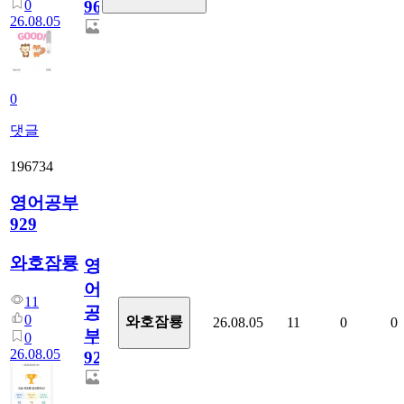
0
96
26.08.05
0
댓글
196734
영어공부
929
와호잠룡
영
어
11
공
0
와호잠룡
26.08.05
11
0
0
부
0
26.08.05
929