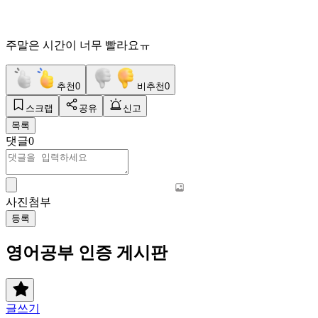
주말은 시간이 너무 빨라요ㅠ
추천
0
비추천
0
스크랩
공유
신고
목록
댓글
0
사진첨부
등록
영어공부 인증 게시판
글쓰기