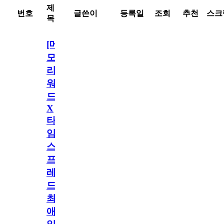
제
번호
글쓴이
등록일
조회
추천
스크
목
[메
모
리
워
드
X
타
임
스
프
레
드]
최
애