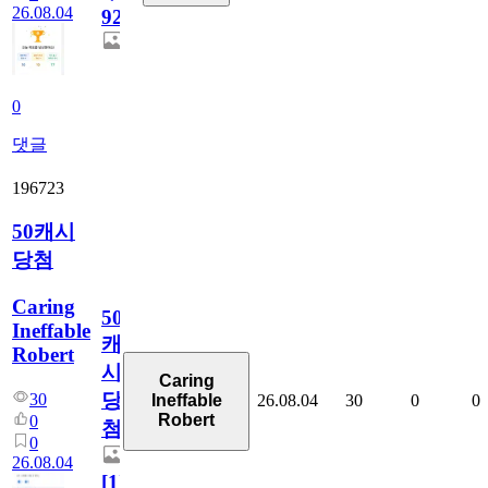
26.08.04
928
0
댓글
196723
50캐시
당첨
Caring
50
Ineffable
캐
Robert
시
Caring
당
30
26.08.04
30
0
0
Ineffable
Robert
0
첨
0
26.08.04
[
1
]