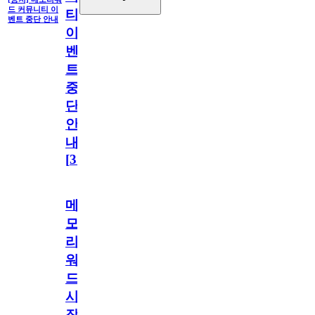
드 커뮤니티 이
티
벤트 중단 안내
이
벤
트
중
단
안
내
[
31
]
메
모
리
워
드
시
작