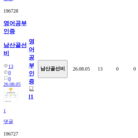
196728
영어공부
인증
영
남산골선
어
비
공
부
13
남산골선비
26.08.05
13
0
0
0
인
0
증
26.08.05
[
1
]
1
댓글
196727