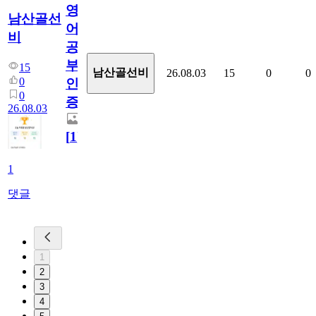
영
남산골선
어
비
공
부
15
남산골선비
26.08.03
15
0
0
0
인
0
증
26.08.03
[
1
]
1
댓글
1
2
3
4