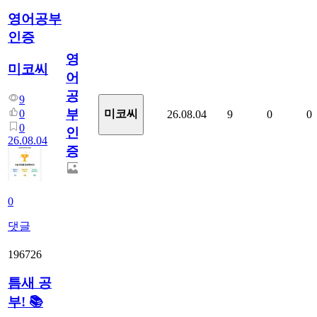
영어공부
인증
영
미코씨
어
공
9
부
0
미코씨
26.08.04
9
0
0
0
인
26.08.04
증
0
댓글
196726
틈새 공
부! 📚