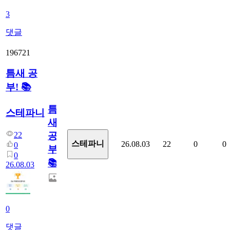
3
댓글
196721
틈새 공
부! 📚
틈
스테파니
새
22
공
스테파니
26.08.03
22
0
0
0
부!
0
📚
26.08.03
0
댓글