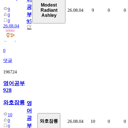
Modest
공
9
26.08.04
9
0
0
Radiant
부
0
Ashley
0
95
26.08.04
0
댓글
196724
영어공부
928
와호잠룡
영
어
10
공
0
와호잠룡
26.08.04
10
0
0
부
0