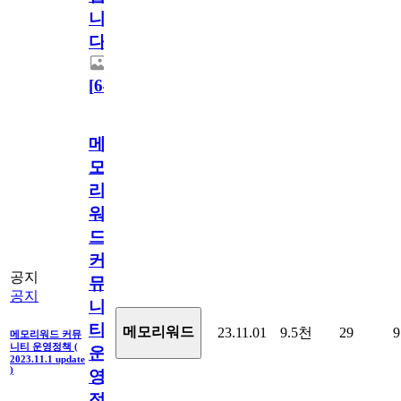
니
다.
[
64
]
메
모
리
워
드
커
공지
뮤
공지
니
티
메모리워드
23.11.01
9.5천
29
9
메모리워드 커뮤
니티 운영정책 (
운
2023.11.1 update
)
영
정