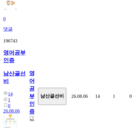
0
댓글
196743
영어공부
인증
영
남산골선
어
비
공
14
부
남산골선비
26.08.06
14
1
0
1
인
0
26.08.06
증