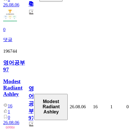
📚
26.08.06
0
댓글
196744
영어공부
97
Modest
Radiant
영
Ashley
어
Modest
공
16
26.08.06
16
1
0
Radiant
부
1
Ashley
0
97
26.08.06