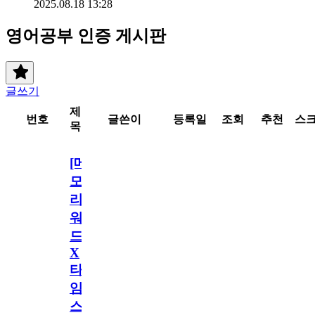
2025.08.18 13:28
영어공부 인증 게시판
글쓰기
제
번호
글쓴이
등록일
조회
추천
스
목
[메
모
리
워
드
X
타
임
스