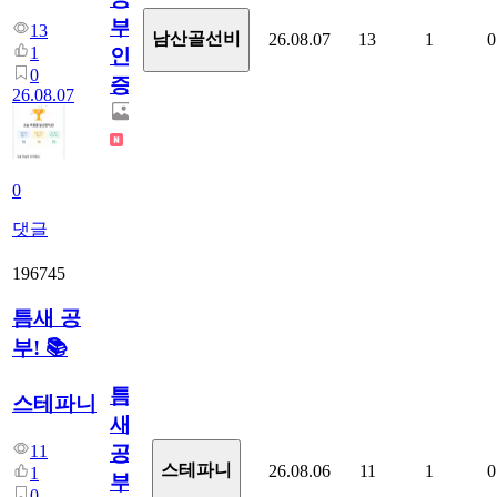
부
13
남산골선비
26.08.07
13
1
0
1
인
0
증
26.08.07
0
댓글
196745
틈새 공
부! 📚
틈
스테파니
새
11
공
스테파니
26.08.06
11
1
0
1
부!
0