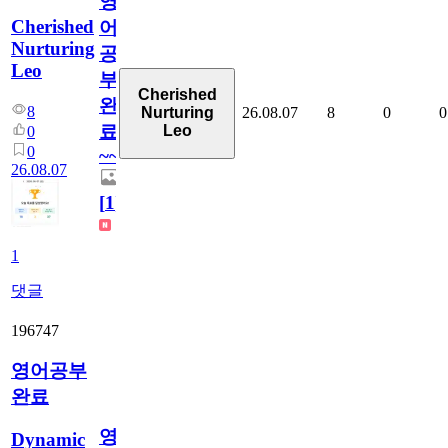
영
Cherished
어
Nurturing
공
Leo
부
Cherished
완
8
26.08.07
8
0
0
Nurturing
료
Leo
0
0
~~
26.08.07
[
1
]
1
댓글
196747
영어공부
완료
영
Dynamic