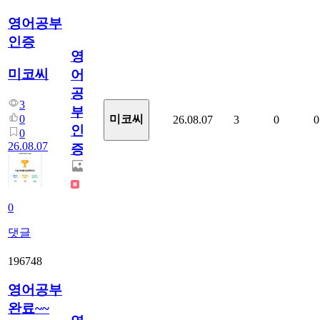
영어공부
인증
영
미코씨
어
공
3
부
0
미코씨
26.08.07
3
0
0
인
0
26.08.07
증
0
댓글
196748
영어공부
완료~~