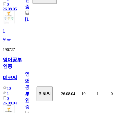
인
0
증
26.08.05
[
1
]
1
댓글
196727
영어공부
인증
영
미코씨
어
공
10
부
1
미코씨
26.08.04
10
1
0
0
인
26.08.04
증