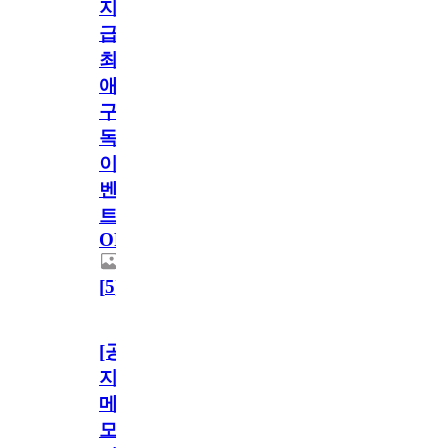
지
급!
최
애
구
독
이
벤
트
OPEN!
[
5
]
[공
지]
메
모