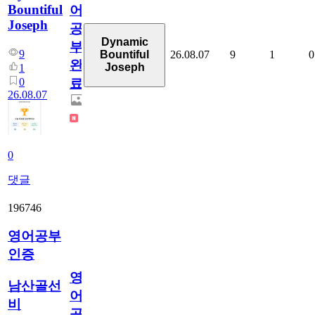
Bountiful
어
Joseph
공
Dynamic
부
9
26.08.07
9
1
0
Bountiful
완
Joseph
1
0
료
26.08.07
0
댓글
196746
영어공부
인증
영
남산골선
어
비
공