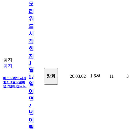
모
리
워
드
시
작
한
지
공지
3
공지
월
1.6천
장화
26.03.02
11
3
12
메모리워드 시작
한지 3월12일이
일
면 2년이 됩니다.
이
면
2
년
이
됩