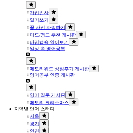
가입인사
일기쓰기
꽃 사진 자랑하기
미드/영드 추천 게시판
타임캡슐 열어보기
일상 속 영어공부
메모리워드 상점후기 게시판
영어공부 인증 게시판
영어 질문 게시판
메모리 크리스마스
지역별 언어 스터디
서울
경기
인천