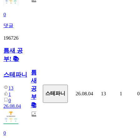
0
댓글
196726
틈새 공
부! 📚
틈
스테파니
새
13
공
스테파니
26.08.04
13
1
0
1
부!
0
📚
26.08.04
0