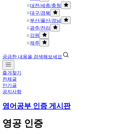
대전/세종/충청
대구/경북
부산/울산/경남
광주/전라
강원
제주
궁금한 내용을 검색해보세요
즐겨찾기
전체글
인기글
공지사항
영어공부 인증 게시판
영공 인증