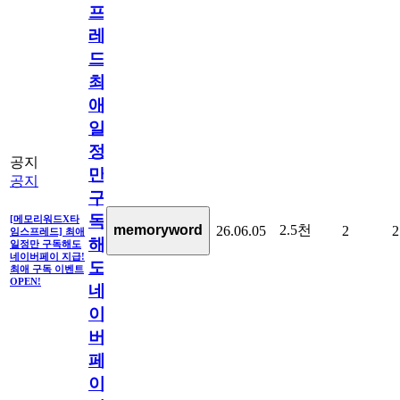
프
레
드]
최
애
일
정
공지
만
공지
구
독
[메모리워드X타
2.5천
memoryword
26.06.05
2
2
임스프레드] 최애
해
일정만 구독해도
네이버페이 지급!
도
최애 구독 이벤트
OPEN!
네
이
버
페
이