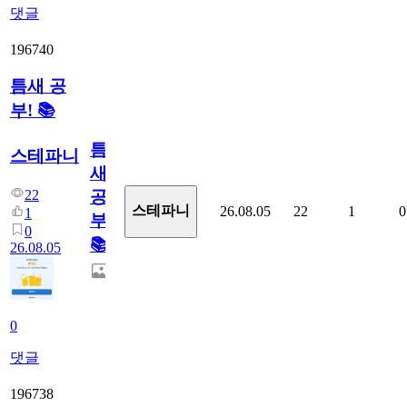
댓글
196740
틈새 공
부! 📚
틈
스테파니
새
22
공
스테파니
26.08.05
22
1
0
1
부!
0
📚
26.08.05
0
댓글
196738