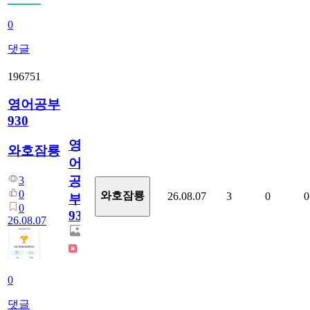
0
댓글
196751
영어공부
930
영
와호잠룡
어
공
3
0
와호잠룡
26.08.07
3
0
0
부
0
930
26.08.07
0
댓글