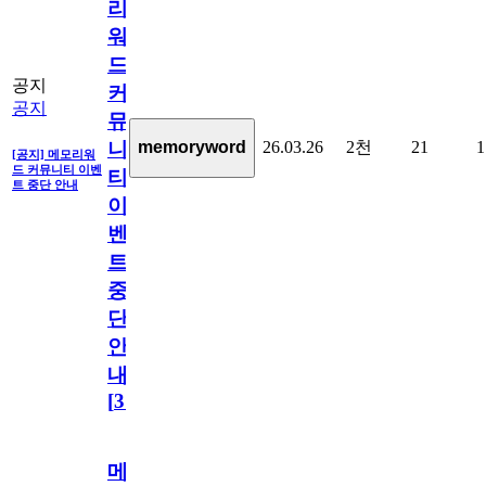
리
워
드
공지
커
공지
뮤
26.03.26
2천
21
1
memoryword
니
[공지] 메모리워
드 커뮤니티 이벤
티
트 중단 안내
이
벤
트
중
단
안
내
[
31
]
메