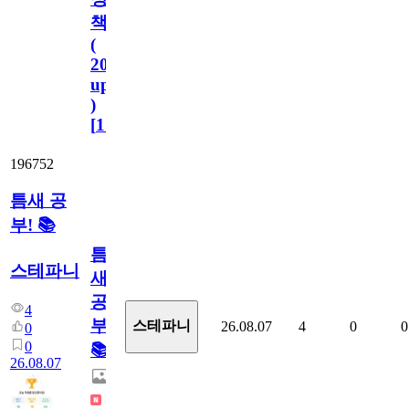
책
(
2023.11.1
update
)
[
110
]
196752
틈새 공
부! 📚
틈
스테파니
새
공
4
부!
스테파니
26.08.07
4
0
0
0
0
📚
26.08.07