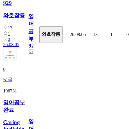
929
와호잠룡
영
어
13
공
1
와호잠룡
26.08.05
13
1
0
부
0
26.08.05
929
0
댓글
196731
영어공부
완료
영
Caring
Ineffable
어