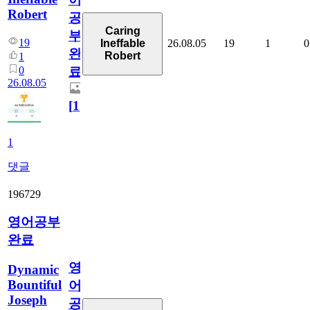
Robert
공
Caring
부
19
26.08.05
19
1
0
Ineffable
완
Robert
1
0
료
26.08.05
[
1
]
1
댓글
196729
영어공부
완료
영
Dynamic
Bountiful
어
Joseph
공