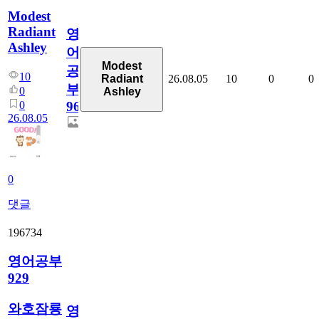
Modest
Radiant
영
Ashley
어
Modest
공
10
26.08.05
10
0
0
Radiant
부
0
Ashley
0
96
26.08.05
0
댓글
196734
영어공부
929
와호잠룡
영