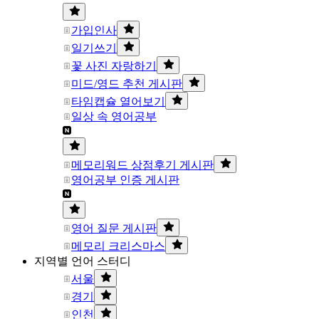
가입인사
일기쓰기
꽃 사진 자랑하기
미드/영드 추천 게시판
타임캡슐 열어보기
일상 속 영어공부
메모리워드 상점후기 게시판
영어공부 인증 게시판
영어 질문 게시판
메모리 크리스마스
지역별 언어 스터디
서울
경기
인천