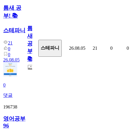
틈새 공
부! 📚
틈
스테파니
새
21
공
스테파니
26.08.05
21
0
0
0
부!
0
📚
26.08.05
0
댓글
196738
영어공부
96