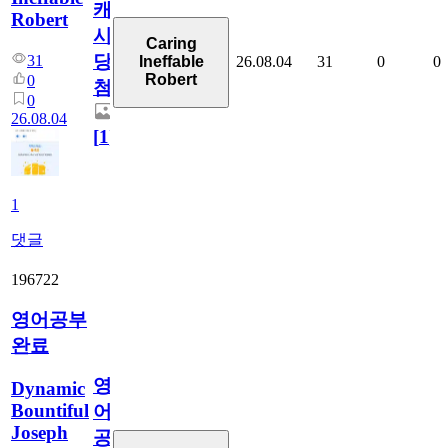
캐
Robert
시
Caring
당
31
26.08.04
31
0
0
Ineffable
Robert
0
첨
0
26.08.04
[
1
]
1
댓글
196722
영어공부
완료
영
Dynamic
Bountiful
어
Joseph
공