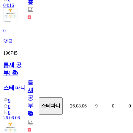
증
04:16
0
댓글
196745
틈새 공
부! 📚
틈
스테파니
새
공
9
부!
스테파니
26.08.06
9
0
0
0
0
📚
26.08.06