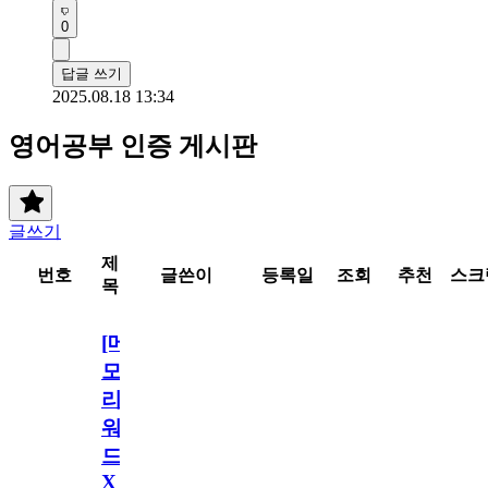
0
답글 쓰기
2025.08.18 13:34
영어공부 인증 게시판
글쓰기
제
번호
글쓴이
등록일
조회
추천
스크
목
[메
모
리
워
드
X