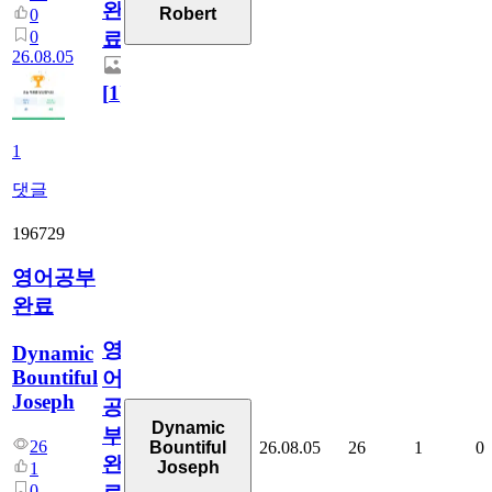
완
Robert
0
0
료
26.08.05
[
1
]
1
댓글
196729
영어공부
완료
영
Dynamic
Bountiful
어
Joseph
공
Dynamic
부
26
26.08.05
26
1
0
Bountiful
완
Joseph
1
0