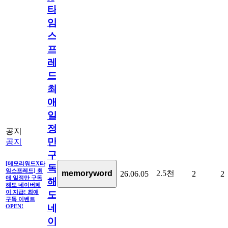
타
임
스
프
레
드]
최
애
일
정
공지
만
공지
구
[메모리워드X타
독
임스프레드] 최
2.5천
memoryword
26.06.05
2
2
애 일정만 구독
해
해도 네이버페
이 지급! 최애
도
구독 이벤트
네
OPEN!
이