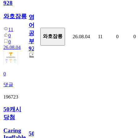
928
와호잠룡
영
어
11
공
0
와호잠룡
26.08.04
11
0
0
부
0
26.08.04
928
0
댓글
196723
50캐시
당첨
Caring
50
Ineffable