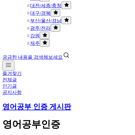
대전/세종/충청
대구/경북
부산/울산/경남
광주/전라
강원
제주
궁금한 내용을 검색해보세요
즐겨찾기
전체글
인기글
공지사항
영어공부 인증 게시판
영어공부인증