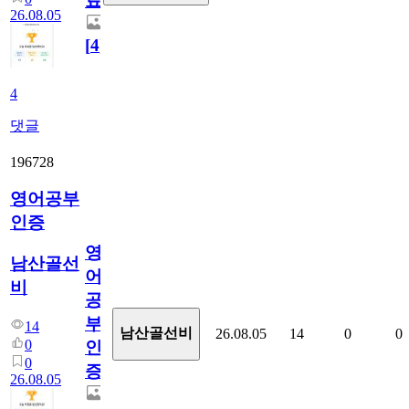
료
26.08.05
[
4
]
4
댓글
196728
영어공부
인증
영
남산골선
어
비
공
부
14
남산골선비
26.08.05
14
0
0
0
인
0
증
26.08.05