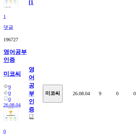
[
1
]
1
댓글
196727
영어공부
인증
영
미코씨
어
공
9
부
0
미코씨
26.08.04
9
0
0
0
인
26.08.04
증
0