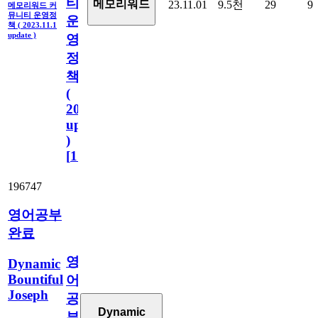
티
메모리워드
23.11.01
9.5천
29
9
메모리워드 커
뮤니티 운영정
운
책 ( 2023.11.1
update )
영
정
책
(
2023.11.1
update
)
[
110
]
196747
영어공부
완료
영
Dynamic
Bountiful
어
Joseph
공
Dynamic
부