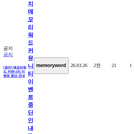
지]
메
모
리
워
드
공지
커
공지
뮤
26.03.26
2천
21
1
memoryword
니
[공지] 메모리워
드 커뮤니티 이
티
벤트 중단 안내
이
벤
트
중
단
안
내