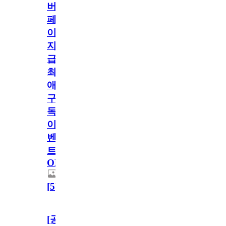
버
페
이
지
급!
최
애
구
독
이
벤
트
OPEN!
[
5
]
[공