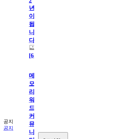
2
년
이
됩
니
다.
[
64
]
메
모
리
워
드
커
공지
뮤
공지
니