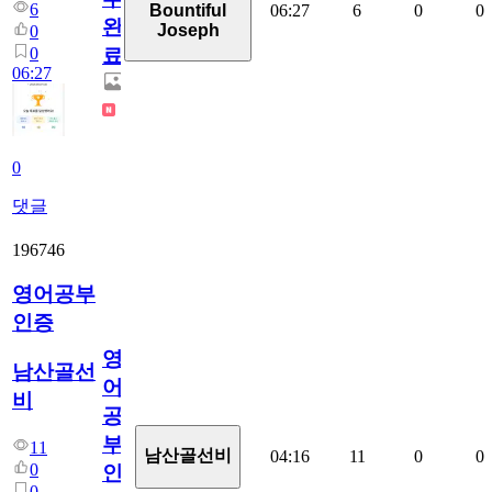
6
06:27
6
0
0
Bountiful
완
Joseph
0
0
료
06:27
0
댓글
196746
영어공부
인증
영
남산골선
어
비
공
부
11
남산골선비
04:16
11
0
0
0
인
0