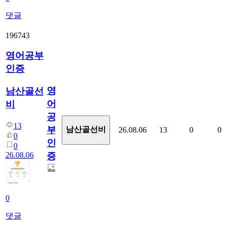
댓글
196743
영어공부
인증
영
남산골선
어
비
공
13
부
남산골선비
26.08.06
13
0
0
0
인
0
26.08.06
증
0
댓글