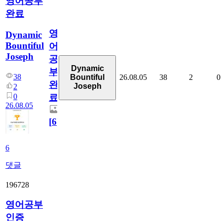
영어공부
완료
영
Dynamic
Bountiful
어
Joseph
공
Dynamic
부
38
26.08.05
38
2
0
Bountiful
완
Joseph
2
0
료
26.08.05
[
6
]
6
댓글
196728
영어공부
인증