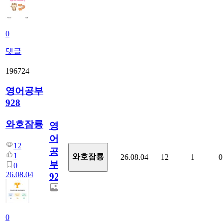
0
댓글
196724
영어공부
928
와호잠룡
영
어
12
공
1
와호잠룡
26.08.04
12
1
0
부
0
26.08.04
928
0