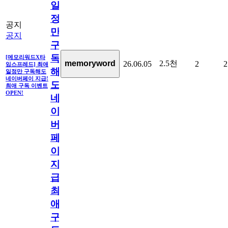
일
정
공지
만
공지
구
독
[메모리워드X타
2.5천
memoryword
26.06.05
2
2
임스프레드] 최애
해
일정만 구독해도
네이버페이 지급!
도
최애 구독 이벤트
OPEN!
네
이
버
페
이
지
급!
최
애
구