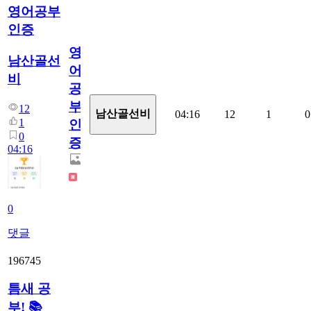
영어공부
인증
영
남산골선
어
비
공
부
12
남산골선비
04:16
12
1
0
1
인
0
증
04:16
0
댓글
196745
틈새 공
부! 📚