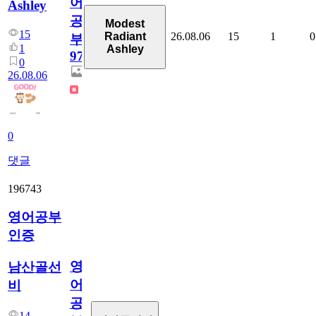
어
Ashley
공
Modest
15
26.08.06
15
1
0
Radiant
부
1
Ashley
97
0
26.08.06
0
댓글
196743
영어공부
인증
영
남산골선
어
비
공
14