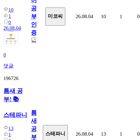
어
공
10
부
1
미코씨
26.08.04
10
1
0
0
인
26.08.04
증
0
댓글
196726
틈새 공
부! 📚
틈
스테파니
새
13
공
스테파니
26.08.04
13
1
0
1
부!