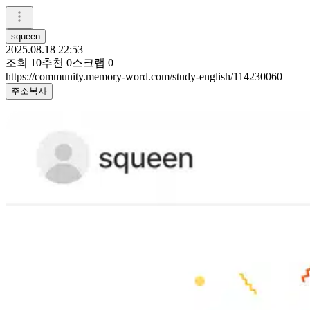
squeen
2025.08.18 22:53
조회
10
추천
0
스크랩
0
https://community.memory-word.com/study-english/114230060
주소복사