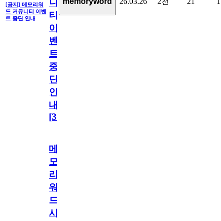
26.03.26
2천
21
1
memoryword
니
[공지] 메모리워
드 커뮤니티 이벤
티
트 중단 안내
이
벤
트
중
단
안
내
[
31
]
메
모
리
워
드
시