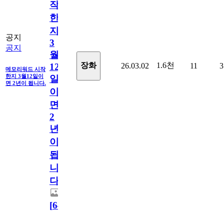
작
한
지
공지
3
공지
월
1.6천
장화
26.03.02
11
3
12
메모리워드 시작
한지 3월12일이
일
면 2년이 됩니다.
이
면
2
년
이
됩
니
다.
[
64
]