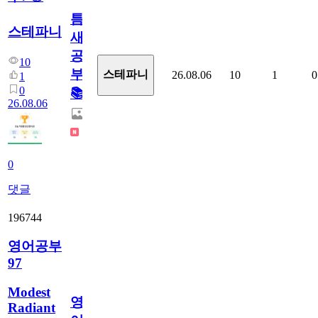
틈
스테파니
새
공
10
부!
스테파니
26.08.06
10
1
0
1
0
📚
26.08.06
0
댓글
196744
영어공부
97
Modest
영
Radiant