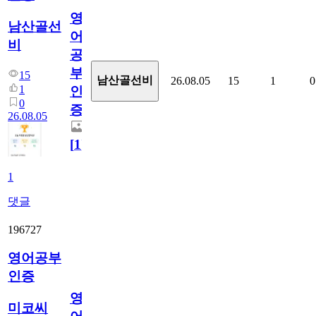
영
남산골선
어
비
공
부
15
남산골선비
26.08.05
15
1
0
1
인
0
증
26.08.05
[
1
]
1
댓글
196727
영어공부
인증
영
미코씨