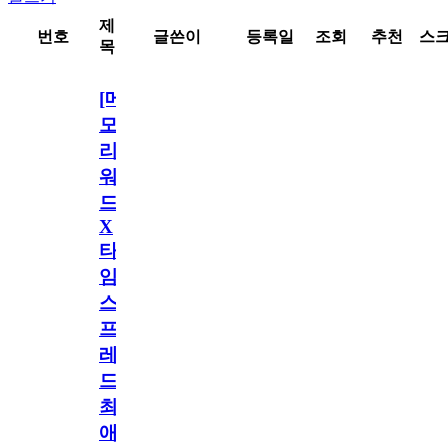
제
번호
글쓴이
등록일
조회
추천
스
목
[메
모
리
워
드
X
타
임
스
프
레
드]
최
애