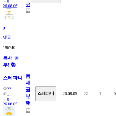
0
료
26.08.06
0
댓글
196740
틈새 공
부! 📚
틈
스테파니
새
22
공
스테파니
26.08.05
22
1
0
1
부!
0
📚
26.08.05