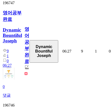
196747
영어공부
완료
영
Dynamic
Bountiful
어
Joseph
공
Dynamic
부
9
06:27
9
1
0
Bountiful
완
Joseph
1
0
료
06:27
0
댓글
196746