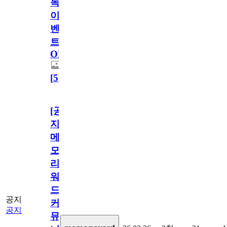
독
이
벤
트
OPEN!
[
5
]
[공
지]
메
모
리
워
드
공지
커
공지
뮤