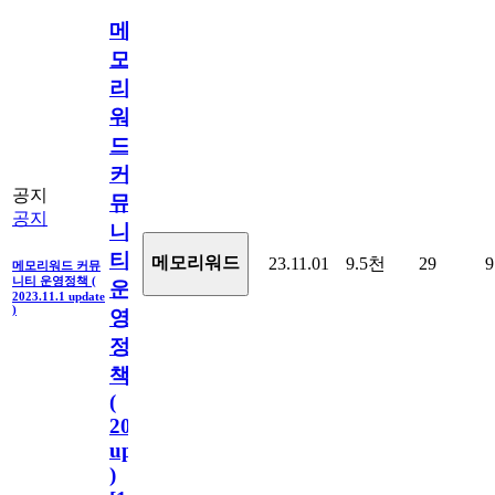
메
모
리
워
드
커
공지
뮤
공지
니
티
메모리워드
23.11.01
9.5천
29
9
메모리워드 커뮤
니티 운영정책 (
운
2023.11.1 update
)
영
정
책
(
2023.11.1
update
)