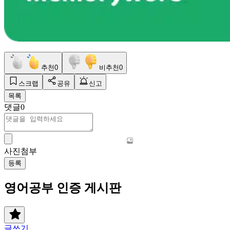
추천
0
비추천
0
스크랩
공유
신고
목록
댓글
0
사진첨부
등록
영어공부 인증 게시판
글쓰기