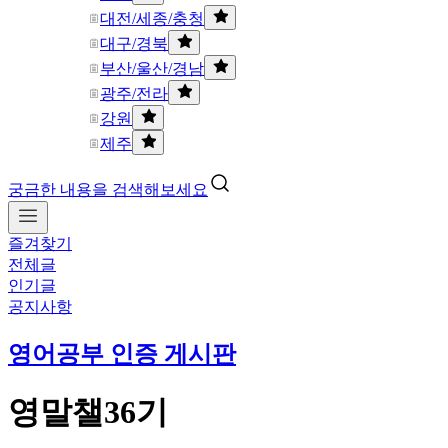
대전/세종/충청
대구/경북
부산/울산/경남
광주/전라
강원
제주
궁금한 내용을 검색해보세요
즐겨찾기
전체글
인기글
공지사항
영어공부 인증 게시판
영말챌36기