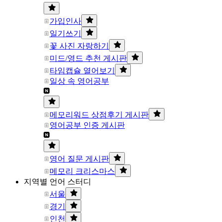
가입인사
일기쓰기
꽃 사진 자랑하기
미드/영드 추천 게시판
타임캡슐 열어보기
일상 속 영어공부
메모리워드 상점후기 게시판
영어공부 인증 게시판
영어 질문 게시판
메모리 크리스마스
지역별 언어 스터디
서울
경기
인천