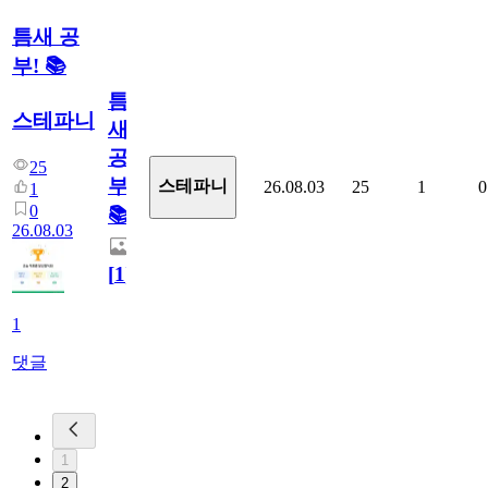
틈새 공
부! 📚
틈
스테파니
새
공
25
부!
스테파니
26.08.03
25
1
0
1
0
📚
26.08.03
[
1
]
1
댓글
1
2