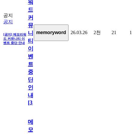
워
드
공지
커
공지
뮤
26.03.26
2천
21
1
memoryword
니
[공지] 메모리워
드 커뮤니티 이
티
벤트 중단 안내
이
벤
트
중
단
안
내
[
31
]
메
모