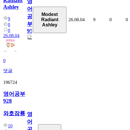
Radiant
영
Ashley
어
Modest
공
9
26.08.04
9
0
0
Radiant
부
0
Ashley
0
95
26.08.04
0
댓글
196724
영어공부
928
와호잠룡
영
어
10
공