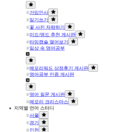
가입인사
일기쓰기
꽃 사진 자랑하기
미드/영드 추천 게시판
타임캡슐 열어보기
일상 속 영어공부
메모리워드 상점후기 게시판
영어공부 인증 게시판
영어 질문 게시판
메모리 크리스마스
지역별 언어 스터디
서울
경기
인천