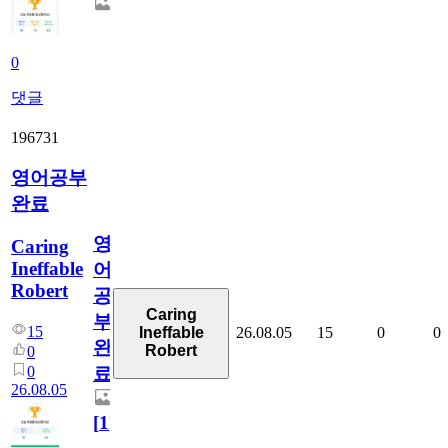
0
댓글
196731
영어공부
완료
영
Caring
Ineffable
어
Robert
공
Caring
부
15
26.08.05
15
0
0
Ineffable
완
Robert
0
0
료
26.08.05
[
1
]