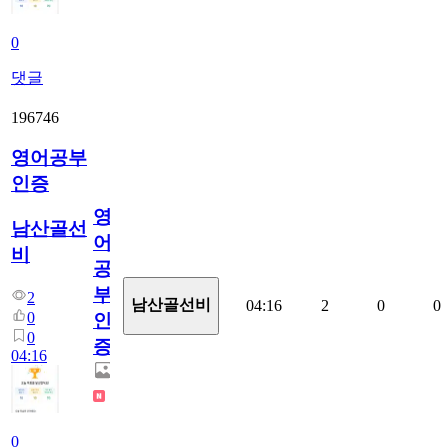
0
댓글
196746
영어공부
인증
영
남산골선
어
비
공
부
2
남산골선비
04:16
2
0
0
0
인
0
증
04:16
0