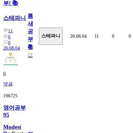
부! 📚
틈
스테파니
새
11
공
스테파니
26.08.04
11
0
0
0
부!
0
📚
26.08.04
0
댓글
196725
영어공부
95
Modest