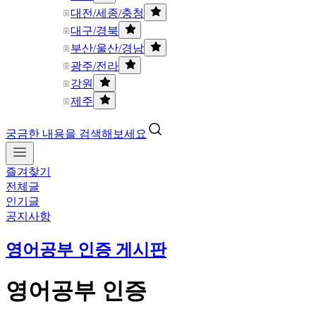
대전/세종/충청
대구/경북
부산/울산/경남
광주/전라
강원
제주
궁금한 내용을 검색해보세요
즐겨찾기
전체글
인기글
공지사항
영어공부 인증 게시판
영어공부 인증