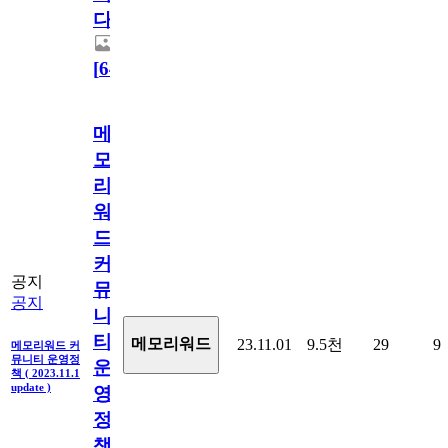
다.
[
64
]
메
모
리
워
드
커
공지
뮤
공지
니
티
메모리워드
23.11.01
9.5천
29
9
메모리워드 커
뮤니티 운영정
운
책 ( 2023.11.1
update )
영
정
책