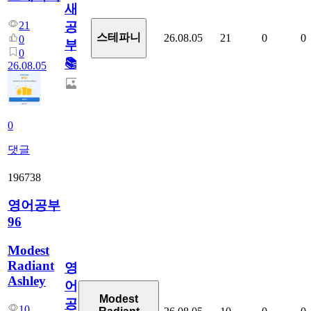
새
21
공
스테파니
26.08.05
21
0
0
0
부!
0
📚
26.08.05
0
댓글
196738
영어공부
96
Modest
Radiant
영
Ashley
어
Modest
공
10