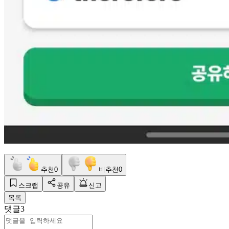
추천
0
비추천
0
스크랩
공유
신고
목록
댓글
3