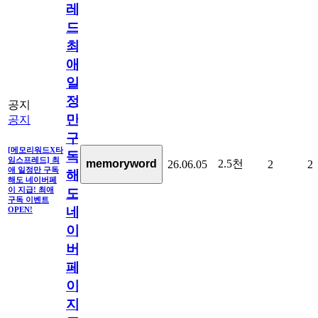
레
드]
최
애
일
정
공지
만
공지
구
[메모리워드X타
독
임스프레드] 최
2.5천
memoryword
26.06.05
2
2
애 일정만 구독
해
해도 네이버페
이 지급! 최애
도
구독 이벤트
네
OPEN!
이
버
페
이
지