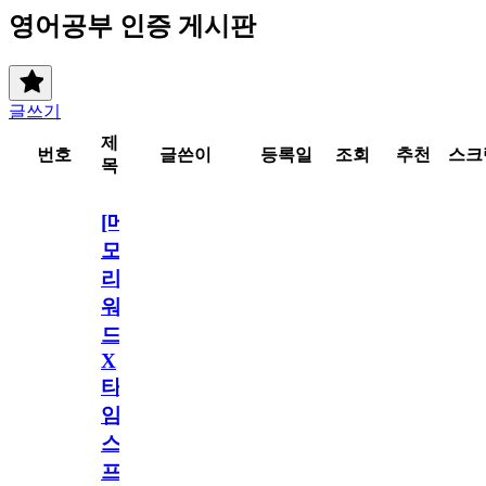
영어공부 인증 게시판
글쓰기
제
번호
글쓴이
등록일
조회
추천
스크
목
[메
모
리
워
드
X
타
임
스
프