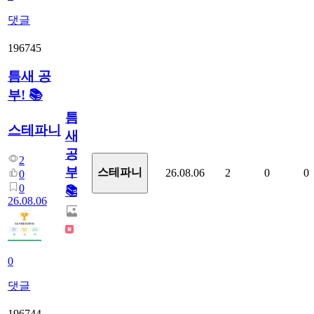
댓글
196745
틈새 공
부! 📚
틈
스테파니
새
공
2
부!
스테파니
26.08.06
2
0
0
0
0
📚
26.08.06
0
댓글
196744