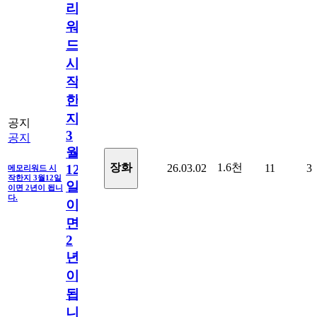
리
워
드
시
작
한
지
공지
3
공지
월
1.6천
장화
26.03.02
11
3
12
메모리워드 시
작한지 3월12일
일
이면 2년이 됩니
다.
이
면
2
년
이
됩
니