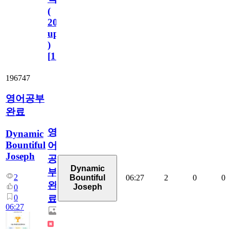
(
2023.11.1
update
)
[
110
]
196747
영어공부
완료
영
Dynamic
Bountiful
어
Joseph
공
Dynamic
부
2
06:27
2
0
0
Bountiful
완
Joseph
0
0
료
06:27