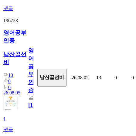
댓글
196728
영어공부
인증
영
남산골선
어
비
공
부
13
남산골선비
26.08.05
13
0
0
0
인
0
증
26.08.05
[
1
]
1
댓글