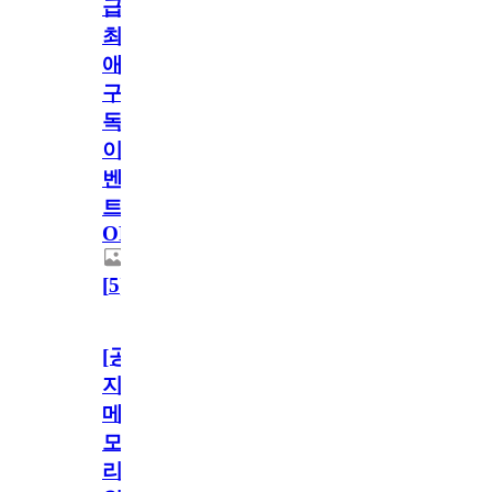
급!
최
애
구
독
이
벤
트
OPEN!
[
5
]
[공
지]
메
모
리