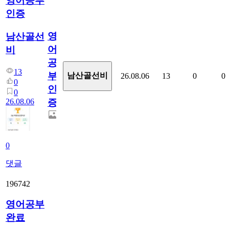
영어공부
인증
영
남산골선
어
비
공
13
부
남산골선비
26.08.06
13
0
0
0
인
0
26.08.06
증
0
댓글
196742
영어공부
완료