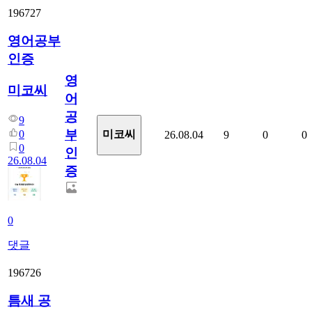
196727
영어공부
인증
영
미코씨
어
공
9
부
0
미코씨
26.08.04
9
0
0
0
인
26.08.04
증
0
댓글
196726
틈새 공