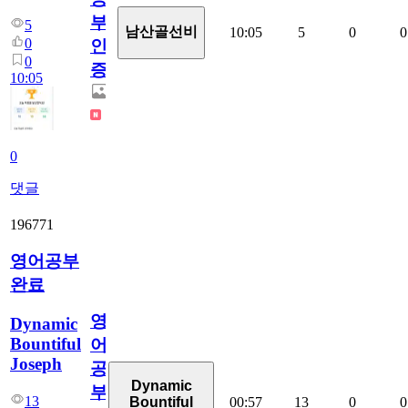
부
5
남산골선비
10:05
5
0
0
0
인
0
증
10:05
0
댓글
196771
영어공부
완료
영
Dynamic
Bountiful
어
Joseph
공
Dynamic
부
13
00:57
13
0
0
Bountiful