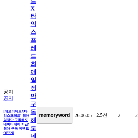
드
X
타
임
스
프
레
드]
최
애
일
정
공지
만
공지
구
독
[메모리워드X타
2.5천
memoryword
26.06.05
2
2
임스프레드] 최애
해
일정만 구독해도
네이버페이 지급!
도
최애 구독 이벤트
OPEN!
네