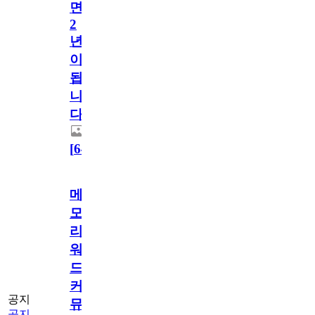
면
2
년
이
됩
니
다.
[
64
]
메
모
리
워
드
커
공지
뮤
공지