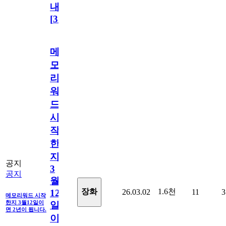
내
[
31
]
메
모
리
워
드
시
작
한
지
공지
3
공지
월
1.6천
장화
26.03.02
11
3
12
메모리워드 시작
한지 3월12일이
일
면 2년이 됩니다.
이