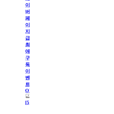
이
버
페
이
지
급!
최
애
구
독
이
벤
트
OPEN!
[
5
]