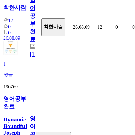
영
착한사람
어
공
12
부
0
착한사람
26.08.09
12
0
0
완
0
26.08.09
료
[
1
]
1
댓글
196760
영어공부
완료
영
Dynamic
Bountiful
어
Joseph
공