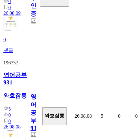
0
인
0
26.08.09
증
0
댓글
196757
영어공부
931
와호잠룡
영
어
5
공
0
와호잠룡
26.08.08
5
0
0
부
0
26.08.08
931