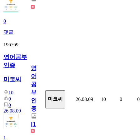
0
댓글
196769
영어공부
인증
영
어
미코씨
공
부
10
0
미코씨
26.08.09
10
0
0
인
0
증
26.08.09
[
1
]
1