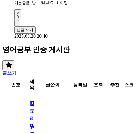
기분좋은 밤 보내세요 화이팅 
0
답글 쓰기
2025.08.20 20:40
영어공부 인증 게시판
글쓰기
제
번호
글쓴이
등록일
조회
추천
스
목
[메
모
리
워