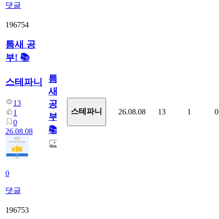
댓글
196754
틈새 공
부! 📚
틈
스테파니
새
13
공
스테파니
26.08.08
13
1
0
1
부!
0
📚
26.08.08
0
댓글
196753