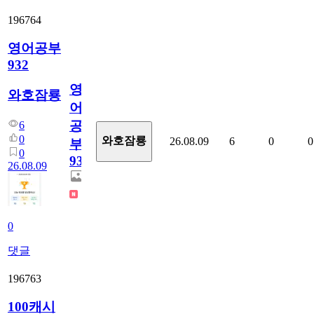
196764
영어공부
932
영
와호잠룡
어
공
6
0
와호잠룡
26.08.09
6
0
0
부
0
932
26.08.09
0
댓글
196763
100캐시