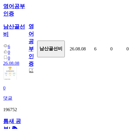
영어공부
인증
영
남산골선
어
비
공
6
부
남산골선비
26.08.08
6
0
0
0
인
0
26.08.08
증
0
댓글
196752
틈새 공
부! 📚