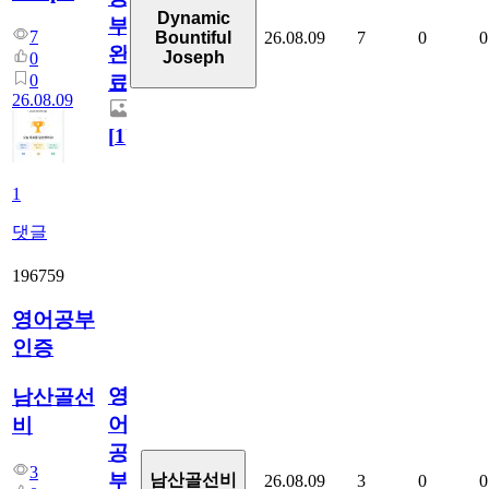
Dynamic
부
7
26.08.09
7
0
0
Bountiful
완
Joseph
0
0
료
26.08.09
[
1
]
1
댓글
196759
영어공부
인증
영
남산골선
어
비
공
3
부
남산골선비
26.08.09
3
0
0