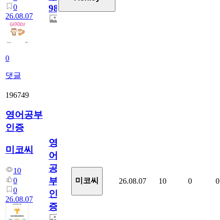
0
98
26.08.07
0
댓글
196749
영어공부
인증
영
미코씨
어
공
10
부
0
미코씨
26.08.07
10
0
0
0
인
26.08.07
증