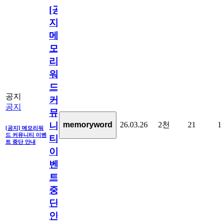
[공
지]
메
모
리
워
드
공지
커
공지
뮤
26.03.26
2천
21
1
memoryword
니
[공지] 메모리워
드 커뮤니티 이벤
티
트 중단 안내
이
벤
트
중
단
안