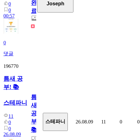
완
Joseph
0
0
료
00:57
0
댓글
196770
틈새 공
부! 📚
틈
스테파니
새
공
11
부!
스테파니
26.08.09
11
0
0
0
0
📚
26.08.09