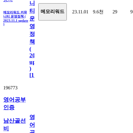
니
티
메모리워드
23.11.01
9.6천
29
9
메모리워드 커뮤
니티 운영정책 (
운
2023.11.1 update
)
영
정
책
(
2023.11.1
update
)
[
110
]
196773
영어공부
인증
영
남산골선
어
비
공