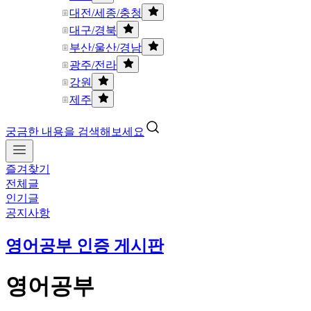
대전/세종/충청
대구/경북
부산/울산/경남
광주/전라
강원
제주
궁금한 내용을 검색해보세요
즐겨찾기
전체글
인기글
공지사항
영어공부 인증 게시판
영어공부