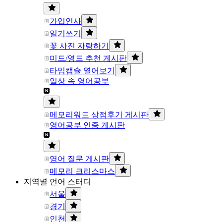
가입인사
일기쓰기
꽃 사진 자랑하기
미드/영드 추천 게시판
타임캡슐 열어보기
일상 속 영어공부
메모리워드 상점후기 게시판
영어공부 인증 게시판
영어 질문 게시판
메모리 크리스마스
지역별 언어 스터디
서울
경기
인천