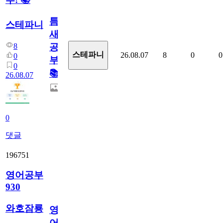
틈
스테파니
새
8
공
스테파니
26.08.07
8
0
0
0
부!
0
📚
26.08.07
0
댓글
196751
영어공부
930
와호잠룡
영
어