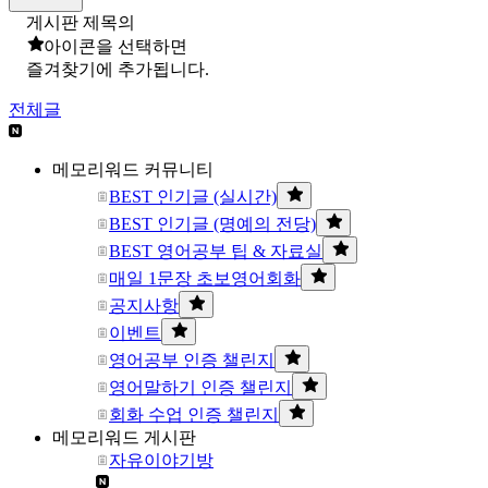
게시판 제목의
아이콘을 선택하면
즐겨찾기에 추가됩니다.
전체글
메모리워드 커뮤니티
BEST 인기글 (실시간)
BEST 인기글 (명예의 전당)
BEST 영어공부 팁 & 자료실
매일 1문장 초보영어회화
공지사항
이벤트
영어공부 인증 챌린지
영어말하기 인증 챌린지
회화 수업 인증 챌린지
메모리워드 게시판
자유이야기방