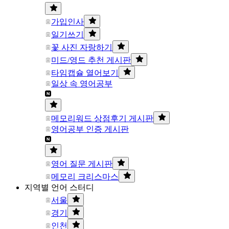
가입인사
일기쓰기
꽃 사진 자랑하기
미드/영드 추천 게시판
타임캡슐 열어보기
일상 속 영어공부
메모리워드 상점후기 게시판
영어공부 인증 게시판
영어 질문 게시판
메모리 크리스마스
지역별 언어 스터디
서울
경기
인천