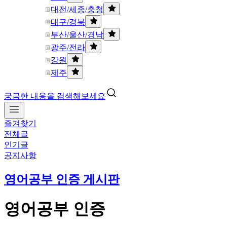
대전/세종/충청
대구/경북
부산/울산/경남
광주/전라
강원
제주
궁금한 내용을 검색해보세요
즐겨찾기
전체글
인기글
공지사항
영어공부 인증 게시판
영어공부 인증