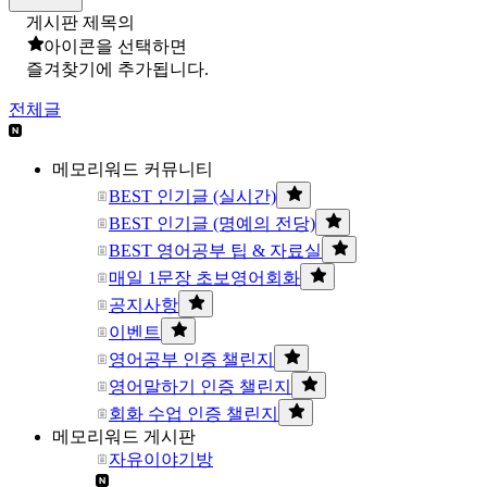
게시판 제목의
아이콘을 선택하면
즐겨찾기에 추가됩니다.
전체글
메모리워드 커뮤니티
BEST 인기글 (실시간)
BEST 인기글 (명예의 전당)
BEST 영어공부 팁 & 자료실
매일 1문장 초보영어회화
공지사항
이벤트
영어공부 인증 챌린지
영어말하기 인증 챌린지
회화 수업 인증 챌린지
메모리워드 게시판
자유이야기방