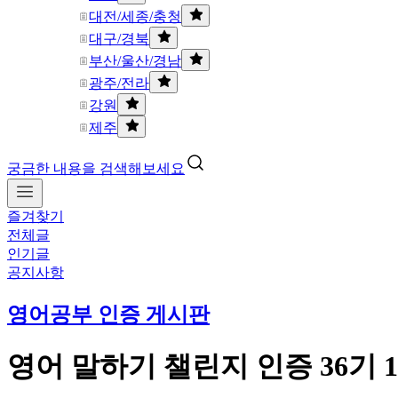
대전/세종/충청
대구/경북
부산/울산/경남
광주/전라
강원
제주
궁금한 내용을 검색해보세요
즐겨찾기
전체글
인기글
공지사항
영어공부 인증 게시판
영어 말하기 챌린지 인증 36기 