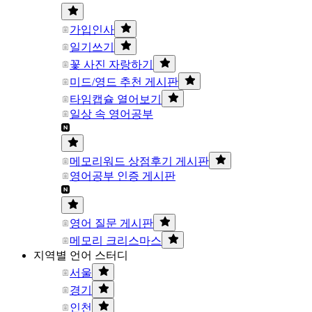
가입인사
일기쓰기
꽃 사진 자랑하기
미드/영드 추천 게시판
타임캡슐 열어보기
일상 속 영어공부
메모리워드 상점후기 게시판
영어공부 인증 게시판
영어 질문 게시판
메모리 크리스마스
지역별 언어 스터디
서울
경기
인천