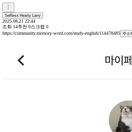
Selfless Hearty Larry
2025.08.21 22:44
조회
14
추천
0
스크랩
0
https://community.memory-word.com/study-english/114478485
주소