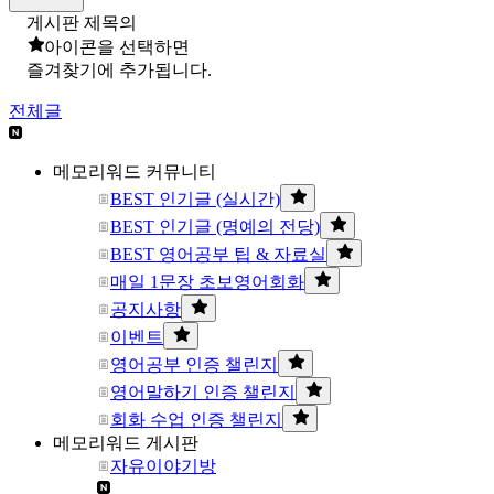
게시판 제목의
아이콘을 선택하면
즐겨찾기에 추가됩니다.
전체글
메모리워드 커뮤니티
BEST 인기글 (실시간)
BEST 인기글 (명예의 전당)
BEST 영어공부 팁 & 자료실
매일 1문장 초보영어회화
공지사항
이벤트
영어공부 인증 챌린지
영어말하기 인증 챌린지
회화 수업 인증 챌린지
메모리워드 게시판
자유이야기방