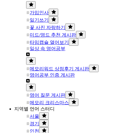
가입인사
일기쓰기
꽃 사진 자랑하기
미드/영드 추천 게시판
타임캡슐 열어보기
일상 속 영어공부
메모리워드 상점후기 게시판
영어공부 인증 게시판
영어 질문 게시판
메모리 크리스마스
지역별 언어 스터디
서울
경기
인천