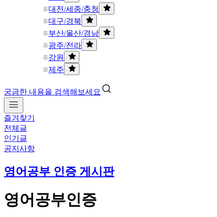
대전/세종/충청
대구/경북
부산/울산/경남
광주/전라
강원
제주
궁금한 내용을 검색해보세요
즐겨찾기
전체글
인기글
공지사항
영어공부 인증 게시판
영어공부인증