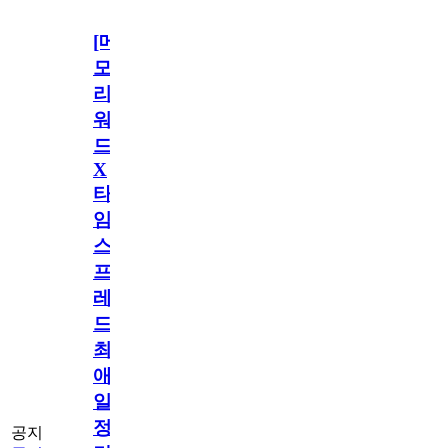
[메
모
리
워
드
X
타
임
스
프
레
드]
최
애
일
정
공지