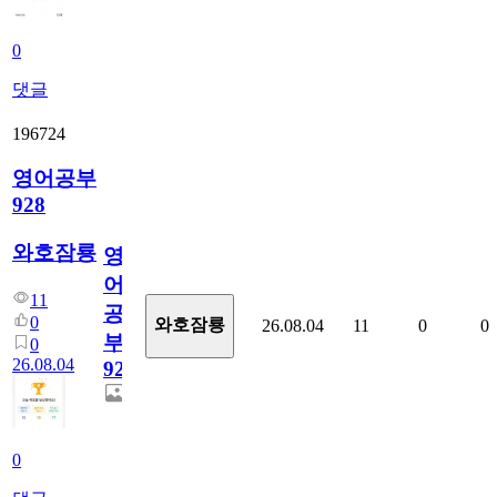
0
댓글
196724
영어공부
928
와호잠룡
영
어
11
공
0
와호잠룡
26.08.04
11
0
0
부
0
26.08.04
928
0