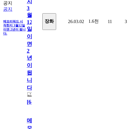
지
공지
3
공지
월
1.6천
장화
26.03.02
11
3
12
메모리워드 시
작한지 3월12일
일
이면 2년이 됩니
다.
이
면
2
년
이
됩
니
다.
[
64
]
메
모