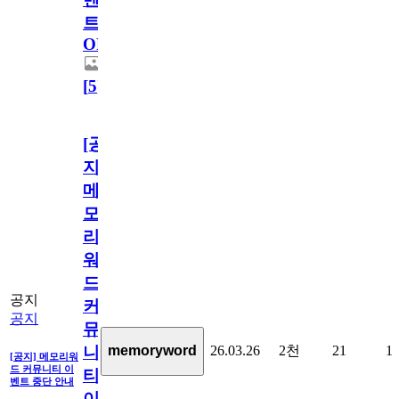
트
OPEN!
[
5
]
[공
지]
메
모
리
워
드
공지
커
공지
뮤
26.03.26
2천
21
1
memoryword
니
[공지] 메모리워
드 커뮤니티 이
티
벤트 중단 안내
이