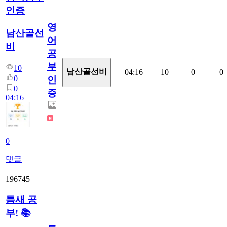
인증
영
남산골선
어
비
공
부
10
남산골선비
04:16
10
0
0
0
인
0
증
04:16
0
댓글
196745
틈새 공
부! 📚