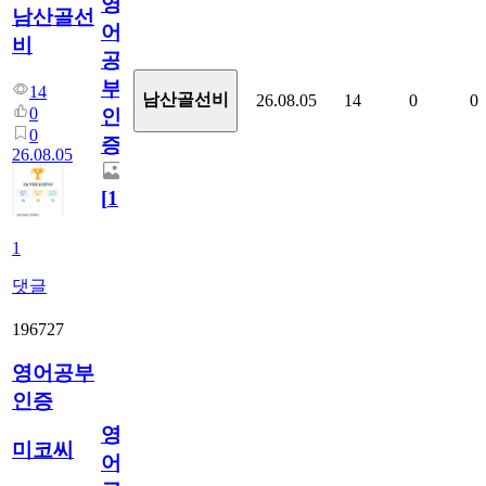
영
남산골선
어
비
공
부
14
남산골선비
26.08.05
14
0
0
0
인
0
증
26.08.05
[
1
]
1
댓글
196727
영어공부
인증
영
미코씨
어