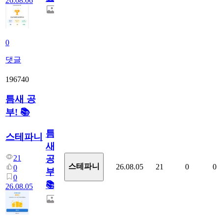
26.08.06
0
댓글
196740
틈새 공
부! 📚
틈
스테파니
새
21
공
스테파니
26.08.05
21
0
0
0
부!
0
📚
26.08.05