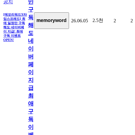
만
공지
구
[메모리워드X타
독
임스프레드] 최
2.5천
memoryword
26.06.05
2
2
애 일정만 구독
해
해도 네이버페
이 지급! 최애
도
구독 이벤트
네
OPEN!
이
버
페
이
지
급!
최
애
구
독
이
벤