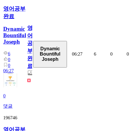
영어공부
완료
영
Dynamic
Bountiful
어
Joseph
공
Dynamic
부
6
06:27
6
0
0
Bountiful
완
Joseph
0
0
료
06:27
0
댓글
196746
영어공부