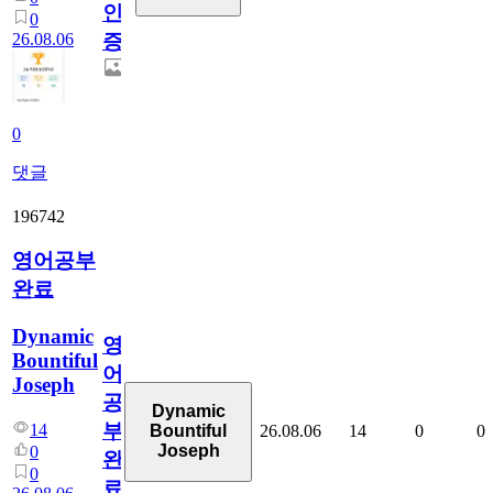
인
0
26.08.06
증
0
댓글
196742
영어공부
완료
Dynamic
영
Bountiful
어
Joseph
공
Dynamic
부
14
26.08.06
14
0
0
Bountiful
Joseph
0
완
0
료