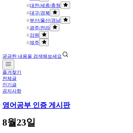
대전/세종/충청
대구/경북
부산/울산/경남
광주/전라
강원
제주
궁금한 내용을 검색해보세요
즐겨찾기
전체글
인기글
공지사항
영어공부 인증 게시판
8월23일