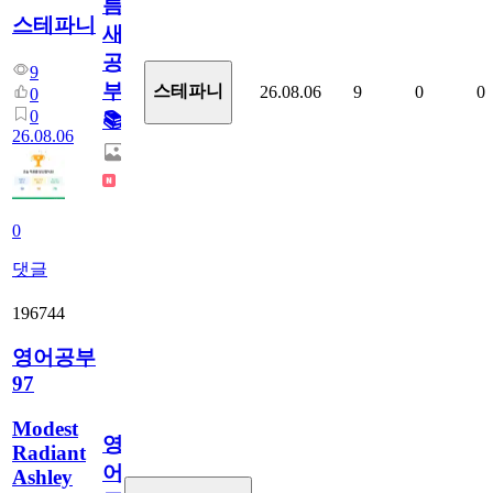
틈
스테파니
새
공
9
부!
스테파니
26.08.06
9
0
0
0
0
📚
26.08.06
0
댓글
196744
영어공부
97
Modest
영
Radiant
어
Ashley