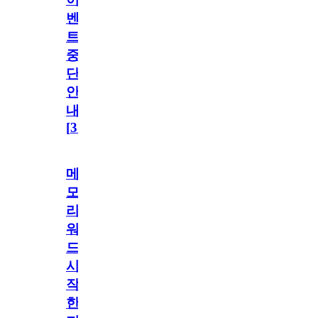
벤
트
중
단
안
내
[
31
]
메
모
리
워
드
시
작
한