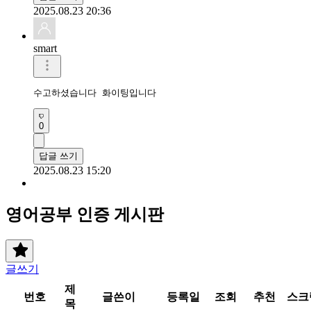
2025.08.23 20:36
smart
수고하셨습니다 화이팅입니다 
0
답글 쓰기
2025.08.23 15:20
영어공부 인증 게시판
글쓰기
제
번호
글쓴이
등록일
조회
추천
스크
목