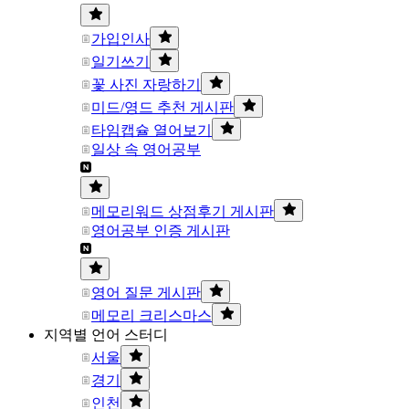
가입인사
일기쓰기
꽃 사진 자랑하기
미드/영드 추천 게시판
타임캡슐 열어보기
일상 속 영어공부
메모리워드 상점후기 게시판
영어공부 인증 게시판
영어 질문 게시판
메모리 크리스마스
지역별 언어 스터디
서울
경기
인천