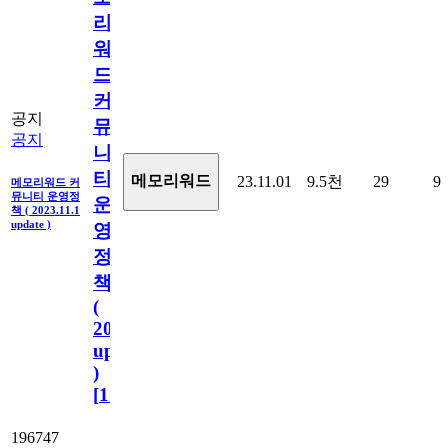
리
워
드
커
공지
뮤
공지
니
티
메모리워드
23.11.01
9.5천
29
9
메모리워드 커
뮤니티 운영정
운
책 ( 2023.11.1
update )
영
정
책
(
2023.11.1
update
)
[
110
]
196747