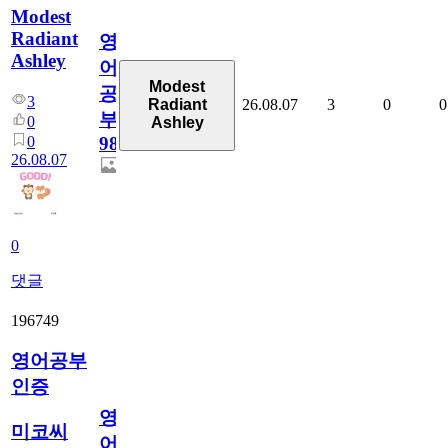
Modest
Radiant
영
Ashley
어
Modest
공
3
26.08.07
3
0
0
Radiant
부
0
Ashley
0
98
26.08.07
0
댓글
196749
영어공부
인증
영
미코씨
어