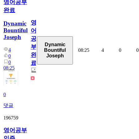
영어공부
완료
영
Dynamic
Bountiful
어
Joseph
공
Dynamic
부
4
08:25
4
0
0
Bountiful
완
Joseph
0
0
료
08:25
0
댓글
196759
영어공부
인증