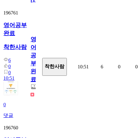
196761
영어공부
완료
영
착한사람
어
공
6
부
0
착한사람
10:51
6
0
0
완
0
10:51
료
0
댓글
196760