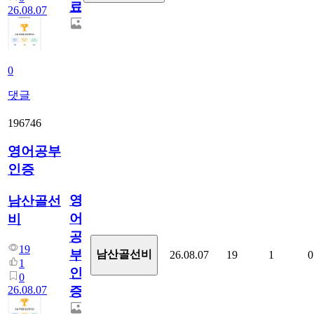
료
26.08.07
0
댓글
196746
영어공부
인증
영
남산골선
어
비
공
19
부
남산골선비
26.08.07
19
1
0
1
인
0
26.08.07
증