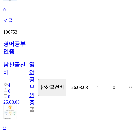
0
댓글
196753
영어공부
인증
영
남산골선
어
비
공
4
부
남산골선비
26.08.08
4
0
0
0
인
0
26.08.08
증
0