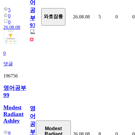
어
공
5
0
와호잠룡
26.08.08
5
0
0
부
0
931
26.08.08
0
댓글
196756
영어공부
99
Modest
영
Radiant
어
Ashley
공
Modest
부
8
26.08.08
8
0
0
Radiant