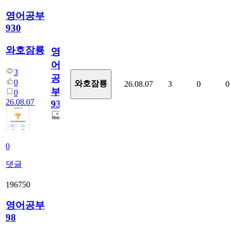
영어공부
930
와호잠룡
영
어
3
공
0
와호잠룡
26.08.07
3
0
0
부
0
26.08.07
930
0
댓글
196750
영어공부
98