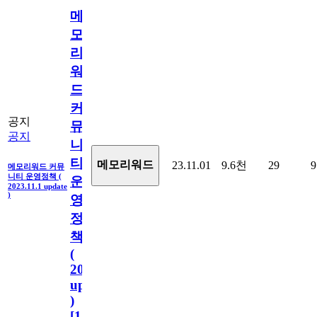
메
모
리
워
드
커
공지
뮤
공지
니
티
메모리워드
23.11.01
9.6천
29
9
메모리워드 커뮤
니티 운영정책 (
운
2023.11.1 update
)
영
정
책
(
2023.11.1
update
)
[
110
]