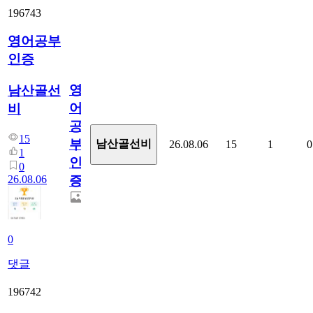
196743
영어공부
인증
영
남산골선
어
비
공
15
부
남산골선비
26.08.06
15
1
0
1
인
0
26.08.06
증
0
댓글
196742