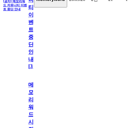
[공지] 메모리워
드 커뮤니티 이벤
티
트 중단 안내
이
벤
트
중
단
안
내
[
31
]
메
모
리
워
드
시