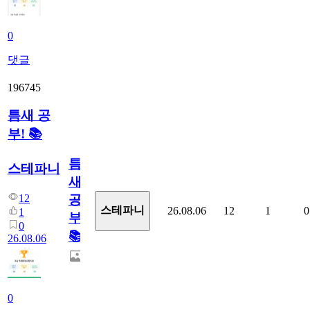
0
댓글
196745
틈새 공
부! 📚
틈
스테파니
새
12
공
스테파니
26.08.06
12
1
0
1
부!
0
📚
26.08.06
0