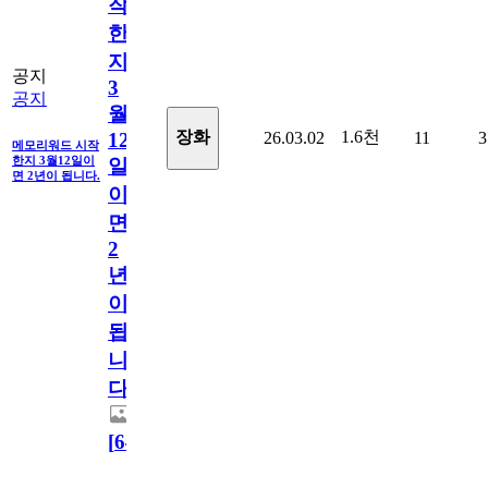
작
한
지
공지
3
공지
월
1.6천
장화
26.03.02
11
3
12
메모리워드 시작
한지 3월12일이
일
면 2년이 됩니다.
이
면
2
년
이
됩
니
다.
[
64
]