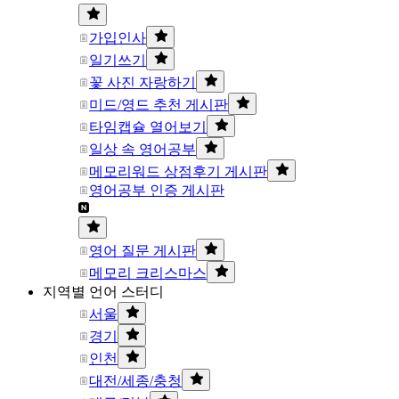
가입인사
일기쓰기
꽃 사진 자랑하기
미드/영드 추천 게시판
타임캡슐 열어보기
일상 속 영어공부
메모리워드 상점후기 게시판
영어공부 인증 게시판
영어 질문 게시판
메모리 크리스마스
지역별 언어 스터디
서울
경기
인천
대전/세종/충청