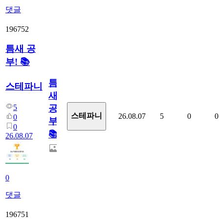
댓글
196752
틈새 공
부! 📚
틈
스테파니
새
5
공
스테파니
26.08.07
5
0
0
0
부!
0
📚
26.08.07
0
댓글
196751