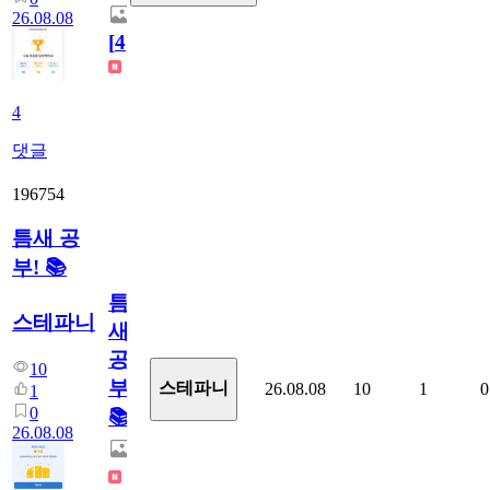
26.08.08
[
4
]
4
댓글
196754
틈새 공
부! 📚
틈
스테파니
새
공
10
부!
스테파니
26.08.08
10
1
0
1
0
📚
26.08.08