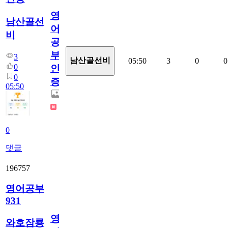
영
남산골선
어
비
공
부
3
남산골선비
05:50
3
0
0
0
인
0
증
05:50
0
댓글
196757
영어공부
931
영
와호잠룡