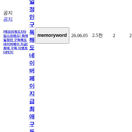
일
정
공지
만
공지
구
독
[메모리워드X타
2.5천
memoryword
26.06.05
2
2
임스프레드] 최애
해
일정만 구독해도
네이버페이 지급!
도
최애 구독 이벤트
OPEN!
네
이
버
페
이
지
급!
최
애
구
독