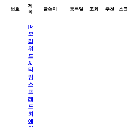
제
번호
글쓴이
등록일
조회
추천
스
목
[메
모
리
워
드
X
타
임
스
프
레
드]
최
애