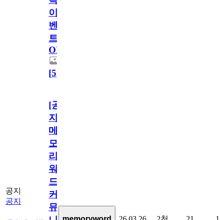
이
벤
트
OPEN!
[
5
]
[공
지]
메
모
리
워
드
공지
커
공지
뮤
26.03.26
2천
21
1
memoryword
니