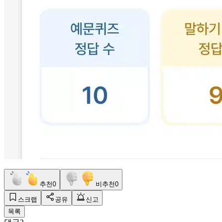
추천
0
비추천
0
스크랩
공유
신고
목록