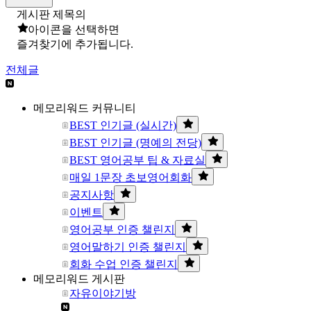
게시판 제목의
아이콘을 선택하면
즐겨찾기에 추가됩니다.
전체글
메모리워드 커뮤니티
BEST 인기글 (실시간)
BEST 인기글 (명예의 전당)
BEST 영어공부 팁 & 자료실
매일 1문장 초보영어회화
공지사항
이벤트
영어공부 인증 챌린지
영어말하기 인증 챌린지
회화 수업 인증 챌린지
메모리워드 게시판
자유이야기방