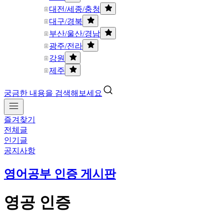
대전/세종/충청
대구/경북
부산/울산/경남
광주/전라
강원
제주
궁금한 내용을 검색해보세요
즐겨찾기
전체글
인기글
공지사항
영어공부 인증 게시판
영공 인증