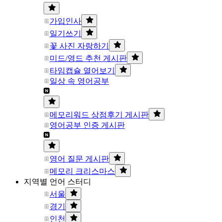
가입인사
일기쓰기
꽃 사진 자랑하기
미드/영드 추천 게시판
타임캡슐 열어보기
일상 속 영어공부
메모리워드 상점후기 게시판
영어공부 인증 게시판
영어 질문 게시판
메모리 크리스마스
지역별 언어 스터디
서울
경기
인천