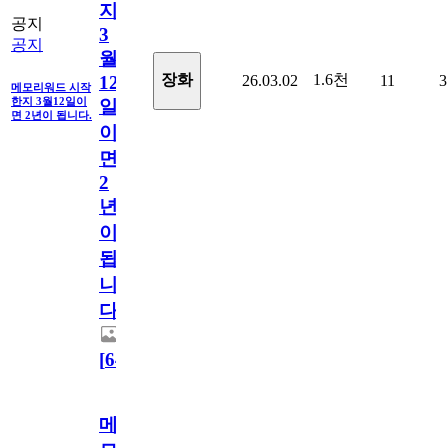
지
공지
3
공지
월
1.6천
장화
26.03.02
11
3
12
메모리워드 시작
한지 3월12일이
일
면 2년이 됩니다.
이
면
2
년
이
됩
니
다.
[
64
]
메