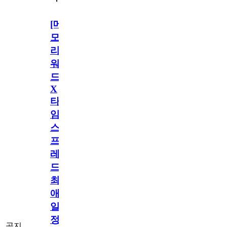
[메
모
리
워
드
X
타
임
스
프
레
드]
최
애
일
정
공지