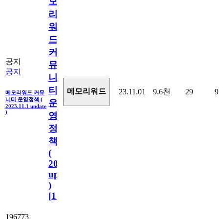
모
리
워
드
커
공지
뮤
공지
니
티
메모리워드
23.11.01
9.6천
29
9
메모리워드 커뮤
니티 운영정책 (
운
2023.11.1 update
)
영
정
책
(
2023.11.1
update
)
[
110
]
196773