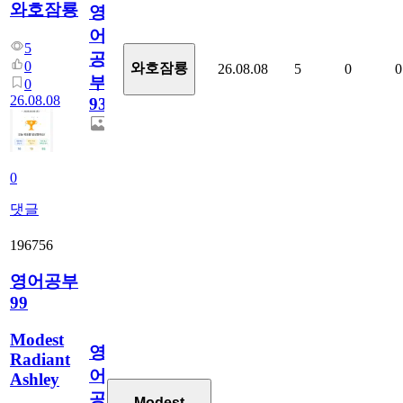
와호잠룡
영
어
5
공
0
와호잠룡
26.08.08
5
0
0
부
0
26.08.08
931
0
댓글
196756
영어공부
99
Modest
영
Radiant
어
Ashley
공
Modest