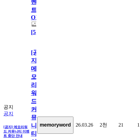
벤
트
OPEN!
[
5
]
[공
지]
메
모
리
워
드
공지
커
공지
뮤
26.03.26
2천
21
1
memoryword
니
[공지] 메모리워
드 커뮤니티 이벤
티
트 중단 안내