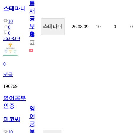
틈
스테파니
새
공
10
부!
스테파니
26.08.09
10
0
0
0
0
📚
26.08.09
0
댓글
196769
영어공부
인증
영
어
미코씨
공
부
10