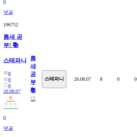
0
댓글
196752
틈새 공
부! 📚
틈
스테파니
새
8
공
스테파니
26.08.07
8
0
0
0
부!
0
📚
26.08.07
0
댓글