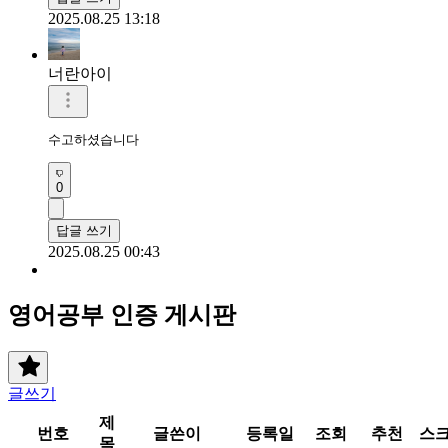
2025.08.25 13:18
너란아이
수고하셨습니다 
0
답글 쓰기
2025.08.25 00:43
영어공부 인증 게시판
글쓰기
제
번호
글쓴이
등록일
조회
추천
스
목