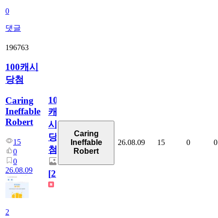
0
댓글
196763
100캐시
당첨
100
Caring
Ineffable
캐
Robert
시
Caring
당
15
26.08.09
15
0
0
Ineffable
첨
Robert
0
0
26.08.09
[
2
]
2