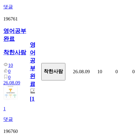
댓글
196761
영어공부
완료
영
착한사람
어
공
10
부
0
착한사람
26.08.09
10
0
0
완
0
26.08.09
료
[
1
]
1
댓글
196760