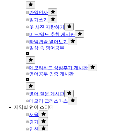
가입인사
일기쓰기
꽃 사진 자랑하기
미드/영드 추천 게시판
타임캡슐 열어보기
일상 속 영어공부
메모리워드 상점후기 게시판
영어공부 인증 게시판
영어 질문 게시판
메모리 크리스마스
지역별 언어 스터디
서울
경기
인천