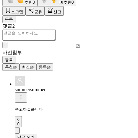
추천
0
비추천
0
스크랩
공유
신고
목록
댓글
2
사진첨부
등록
추천순
최신순
등록순
summersummer
수고하셨습니다
0
답글 쓰기