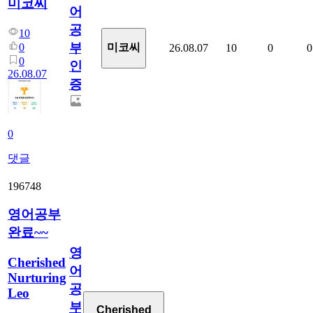
미코씨
어
공
10
부
0
미코씨
26.08.07
10
0
0
0
인
26.08.07
증
0
댓글
196748
영어공부
완료~~
영
Cherished
어
Nurturing
공
Leo
부
Cherished