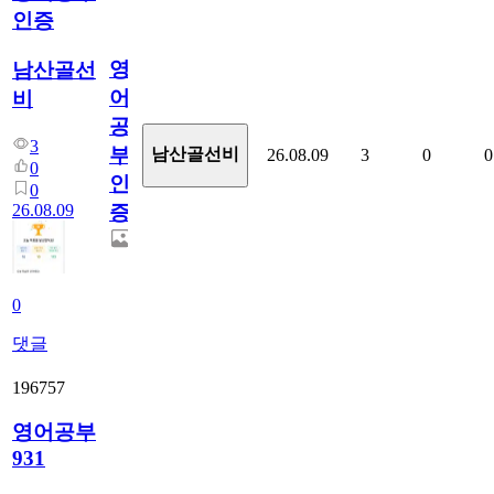
인증
영
남산골선
어
비
공
3
부
남산골선비
26.08.09
3
0
0
0
인
0
26.08.09
증
0
댓글
196757
영어공부
931