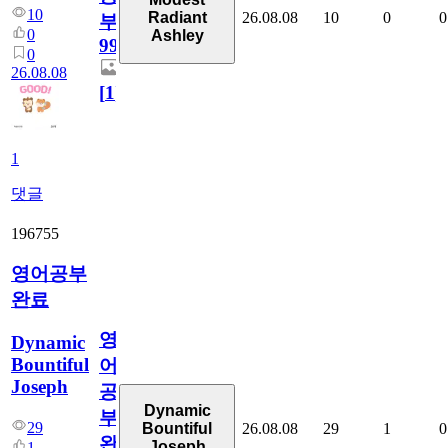
10
26.08.08
10
0
0
Radiant
부
0
Ashley
99
0
26.08.08
[
1
]
1
댓글
196755
영어공부
완료
영
Dynamic
Bountiful
어
Joseph
공
Dynamic
부
29
26.08.08
29
1
0
Bountiful
완
Joseph
1