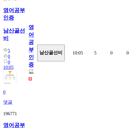
영어공부
인증
영
남산골선
어
비
공
부
5
남산골선비
10:05
5
0
0
0
인
0
증
10:05
0
댓글
196771
영어공부