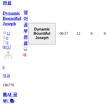
완료
영
Dynamic
Bountiful
어
Joseph
공
Dynamic
부
12
00:57
12
0
0
Bountiful
완
Joseph
0
0
료
00:57
0
댓글
196770
틈새 공
부! 📚