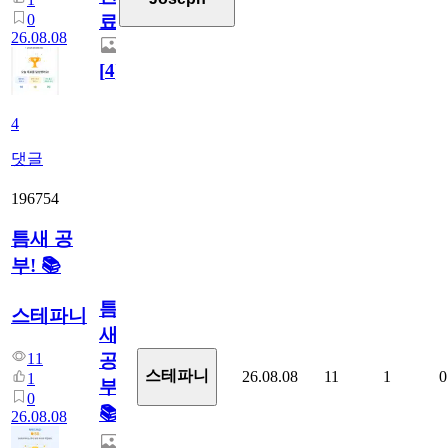
0
료
26.08.08
[
4
]
4
댓글
196754
틈새 공
부! 📚
틈
스테파니
새
11
공
스테파니
26.08.08
11
1
0
1
부!
0
📚
26.08.08