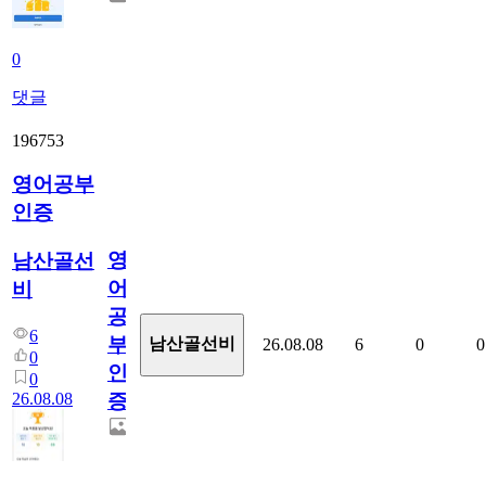
0
댓글
196753
영어공부
인증
영
남산골선
어
비
공
6
부
남산골선비
26.08.08
6
0
0
0
인
0
26.08.08
증