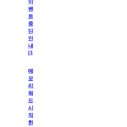
이
벤
트
중
단
안
내
[
31
]
메
모
리
워
드
시
작
한