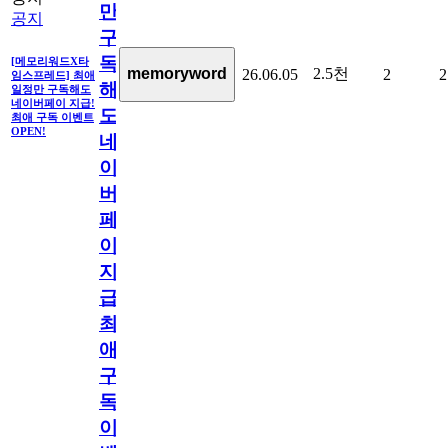
만
공지
구
독
[메모리워드X타
2.5천
memoryword
26.06.05
2
2
임스프레드] 최애
해
일정만 구독해도
네이버페이 지급!
도
최애 구독 이벤트
OPEN!
네
이
버
페
이
지
급!
최
애
구
독
이