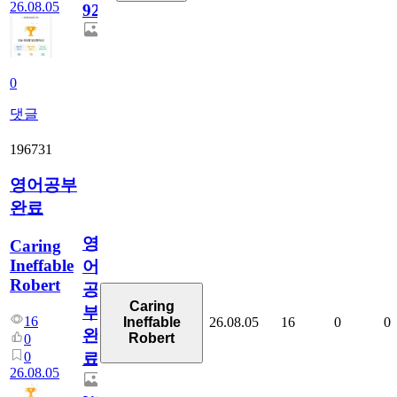
26.08.05
929
0
댓글
196731
영어공부
완료
영
Caring
Ineffable
어
Robert
공
Caring
부
16
26.08.05
16
0
0
Ineffable
완
Robert
0
0
료
26.08.05