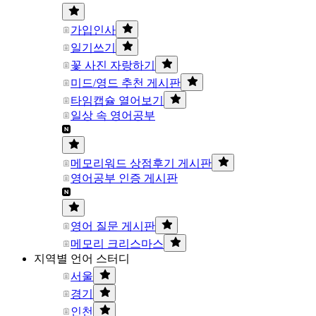
가입인사
일기쓰기
꽃 사진 자랑하기
미드/영드 추천 게시판
타임캡슐 열어보기
일상 속 영어공부
메모리워드 상점후기 게시판
영어공부 인증 게시판
영어 질문 게시판
메모리 크리스마스
지역별 언어 스터디
서울
경기
인천