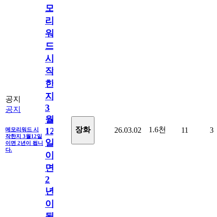
모
리
워
드
시
작
한
지
공지
3
공지
월
1.6천
장화
26.03.02
11
3
12
메모리워드 시
작한지 3월12일
일
이면 2년이 됩니
다.
이
면
2
년
이
됩