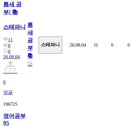
틈새 공
부! 📚
틈
스테파니
새
11
공
스테파니
26.08.04
11
0
0
0
부!
0
📚
26.08.04
0
댓글
196725
영어공부
95