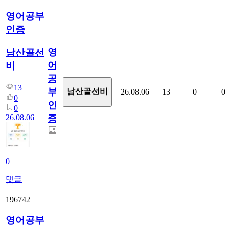
영어공부
인증
영
남산골선
어
비
공
13
부
남산골선비
26.08.06
13
0
0
0
인
0
26.08.06
증
0
댓글
196742
영어공부