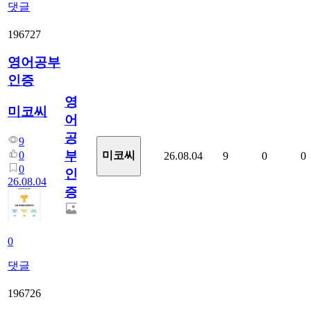
댓글
196727
영어공부
인증
영
미코씨
어
공
9
부
0
미코씨
26.08.04
9
0
0
0
인
26.08.04
증
0
댓글
196726