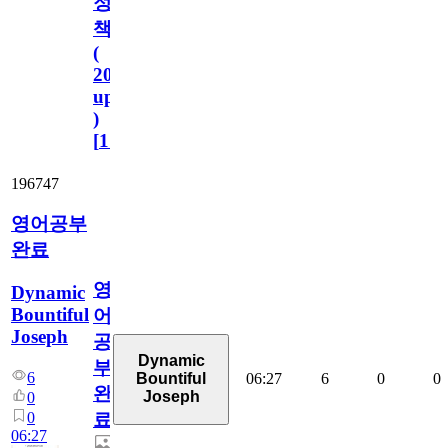
정
책
(
2023.11.1
update
)
[
110
]
196747
영어공부
완료
영
Dynamic
Bountiful
어
Joseph
공
Dynamic
부
6
06:27
6
0
0
Bountiful
완
Joseph
0
0
료
06:27