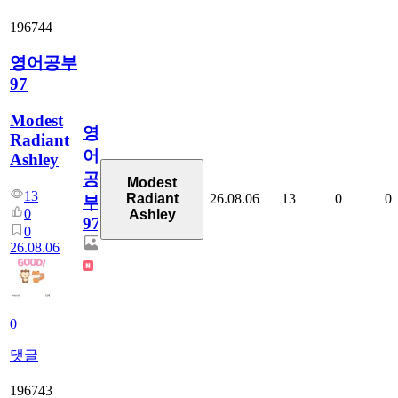
196744
영어공부
97
Modest
영
Radiant
어
Ashley
공
Modest
13
26.08.06
13
0
0
Radiant
부
0
Ashley
97
0
26.08.06
0
댓글
196743