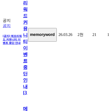
리
워
드
공지
커
공지
뮤
26.03.26
2천
21
1
memoryword
니
[공지] 메모리워
드 커뮤니티 이
티
벤트 중단 안내
이
벤
트
중
단
안
내
[
31
]
메