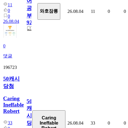
어
11
공
0
와호잠룡
26.08.04
11
0
0
부
0
26.08.04
928
0
댓글
196723
50캐시
당첨
Caring
50
Ineffable
캐
Robert
시
Caring
당
33
26.08.04
33
0
0
Ineffable