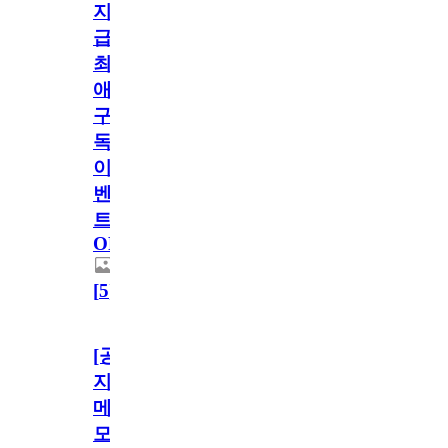
지
급!
최
애
구
독
이
벤
트
OPEN!
[
5
]
[공
지]
메
모