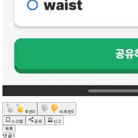
추천
0
비추천
0
스크랩
공유
신고
목록
댓글
3