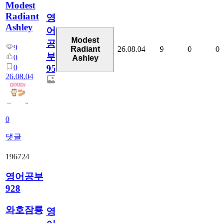
Modest
Radiant
영
Ashley
어
Modest
공
9
26.08.04
9
0
0
Radiant
부
0
Ashley
0
95
26.08.04
0
댓글
196724
영어공부
928
와호잠룡
영