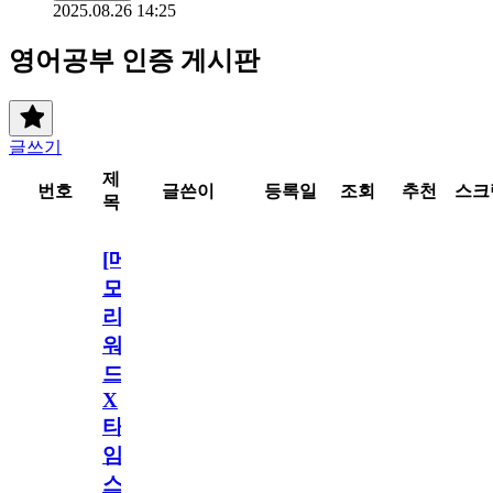
2025.08.26 14:25
영어공부 인증 게시판
글쓰기
제
번호
글쓴이
등록일
조회
추천
스크
목
[메
모
리
워
드
X
타
임
스