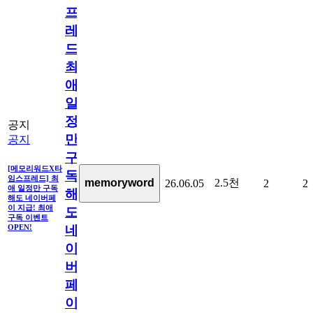
프
레
드]
최
애
일
정
공지
만
공지
구
[메모리워드X타
독
임스프레드] 최
2.5천
memoryword
26.06.05
2
2
애 일정만 구독
해
해도 네이버페
이 지급! 최애
도
구독 이벤트
네
OPEN!
이
버
페
이