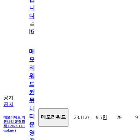
니
다.
[
64
]
메
모
리
워
드
커
공지
뮤
공지
니
티
메모리워드
23.11.01
9.5천
29
9
메모리워드 커
뮤니티 운영정
운
책 ( 2023.11.1
update )
영