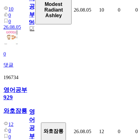
Modest
공
10
26.08.05
10
0
0
Radiant
부
0
Ashley
0
96
26.08.05
0
댓글
196734
영어공부
929
와호잠룡
영
어
12
공
0
와호잠룡
26.08.05
12
0
0
부
0