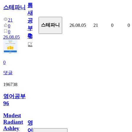
틈
스테파니
새
21
공
스테파니
26.08.05
21
0
0
0
부!
0
📚
26.08.05
0
댓글
196738
영어공부
96
Modest
Radiant
영
Ashley
어