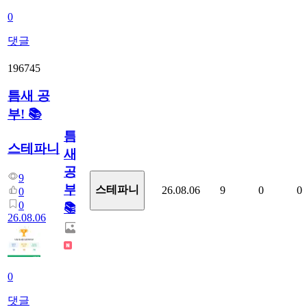
0
댓글
196745
틈새 공
부! 📚
틈
스테파니
새
공
9
부!
스테파니
26.08.06
9
0
0
0
0
📚
26.08.06
0
댓글