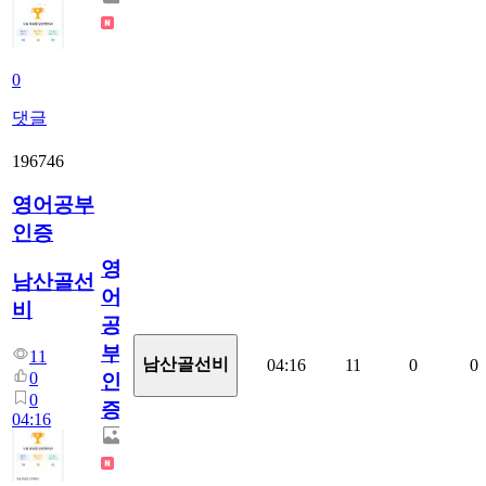
0
댓글
196746
영어공부
인증
영
남산골선
어
비
공
부
11
남산골선비
04:16
11
0
0
0
인
0
증
04:16