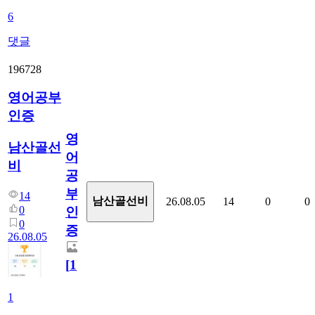
6
댓글
196728
영어공부
인증
영
남산골선
어
비
공
부
14
남산골선비
26.08.05
14
0
0
0
인
0
증
26.08.05
[
1
]
1