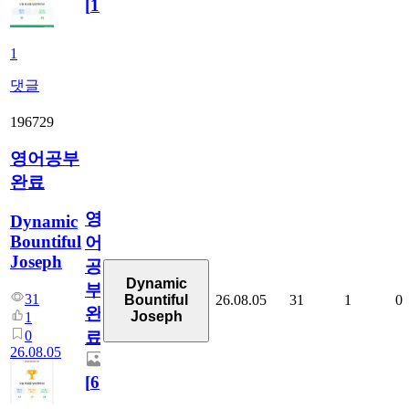
[
1
]
1
댓글
196729
영어공부
완료
영
Dynamic
Bountiful
어
Joseph
공
Dynamic
부
31
26.08.05
31
1
0
Bountiful
완
Joseph
1
0
료
26.08.05
[
6
]