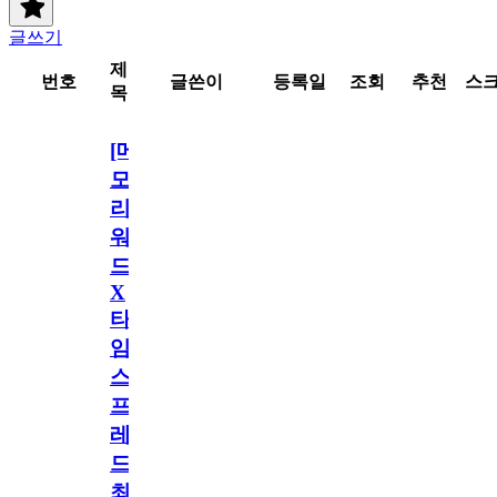
글쓰기
제
번호
글쓴이
등록일
조회
추천
스
목
[메
모
리
워
드
X
타
임
스
프
레
드]
최