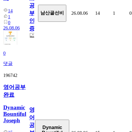
공
14
부
남산골선비
26.08.06
14
1
0
1
인
0
26.08.06
증
0
댓글
196742
영어공부
완료
Dynamic
영
Bountiful
어
Joseph
공
Dynamic