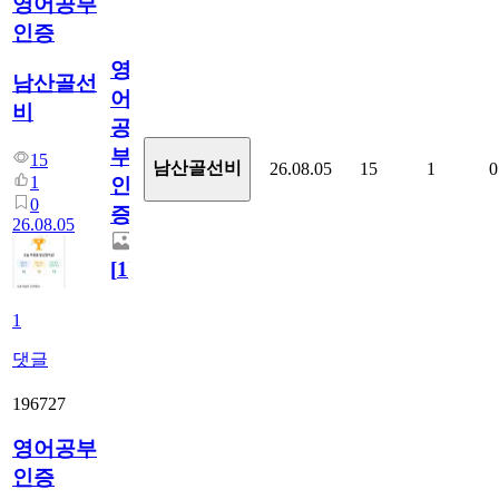
영어공부
인증
영
남산골선
어
비
공
부
15
남산골선비
26.08.05
15
1
0
1
인
0
증
26.08.05
[
1
]
1
댓글
196727
영어공부
인증