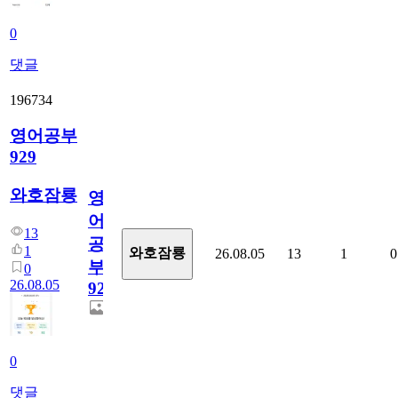
0
댓글
196734
영어공부
929
와호잠룡
영
어
13
공
1
와호잠룡
26.08.05
13
1
0
부
0
26.08.05
929
0
댓글