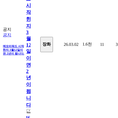
시
작
한
지
공지
3
공지
월
1.6천
장화
26.03.02
11
3
12
메모리워드 시작
한지 3월12일이
일
면 2년이 됩니다.
이
면
2
년
이
됩
니
다.
[
64
]