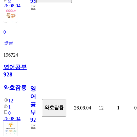
0
95
26.08.04
0
댓글
196724
영어공부
928
와호잠룡
영
어
12
공
1
와호잠룡
26.08.04
12
1
0
부
0
26.08.04
928