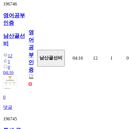
196746
영어공부
인증
영
남산골선
어
비
공
부
12
남산골선비
04:16
12
1
0
1
인
0
증
04:16
0
댓글
196745