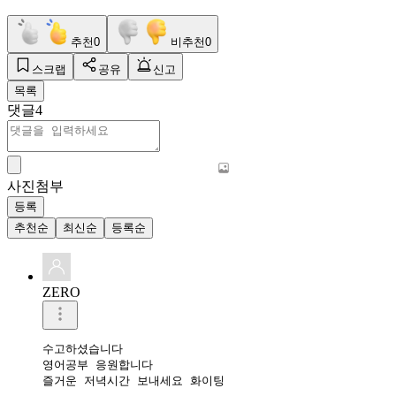
추천
0
비추천
0
스크랩
공유
신고
목록
댓글
4
사진첨부
등록
추천순
최신순
등록순
ZERO
수고하셨습니다 

영어공부 응원합니다 

즐거운 저녁시간 보내세요 화이팅 