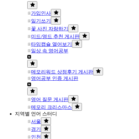
가입인사
일기쓰기
꽃 사진 자랑하기
미드/영드 추천 게시판
타임캡슐 열어보기
일상 속 영어공부
메모리워드 상점후기 게시판
영어공부 인증 게시판
영어 질문 게시판
메모리 크리스마스
지역별 언어 스터디
서울
경기
인천