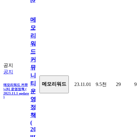
메
모
리
워
드
커
공지
뮤
공지
니
티
메모리워드
23.11.01
9.5천
29
9
메모리워드 커뮤
니티 운영정책 (
운
2023.11.1 update
)
영
정
책
(
2023.11.1
update