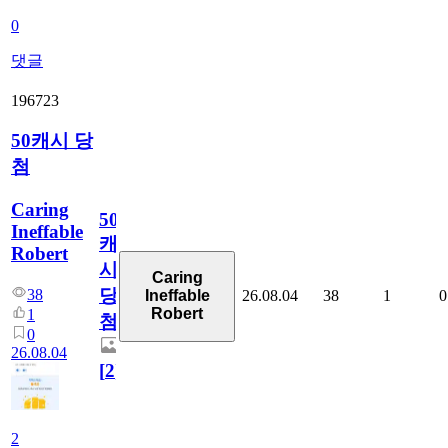
0
댓글
196723
50캐시 당
첨
Caring
50
Ineffable
캐
Robert
시
Caring
당
38
26.08.04
38
1
0
Ineffable
Robert
1
첨
0
26.08.04
[
2
]
2