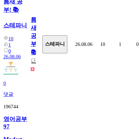
틈새 공
부! 📚
틈
스테파니
새
공
10
부!
스테파니
26.08.06
10
1
0
1
0
📚
26.08.06
0
댓글
196744
영어공부
97