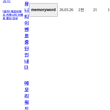
공지
뮤
26.03.26
2천
21
1
memoryword
니
[공지] 메모리워
드 커뮤니티 이벤
티
트 중단 안내
이
벤
트
중
단
안
내
[
31
]
메
모
리
워
드