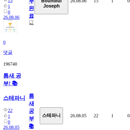
부
15
26.08.06
15
1
0
Bountiful
Joseph
1
완
0
료
26.08.06
0
댓글
196740
틈새 공
부! 📚
틈
스테파니
새
22
공
스테파니
26.08.05
22
1
0
1
부!
0
📚
26.08.05