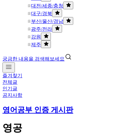
대전/세종/충청
대구/경북
부산/울산/경남
광주/전라
강원
제주
궁금한 내용을 검색해보세요
즐겨찾기
전체글
인기글
공지사항
영어공부 인증 게시판
영공