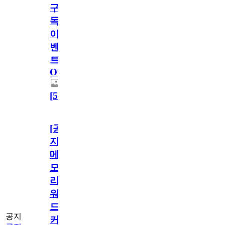
구
독
이
벤
트
OPEN!
[
5
]
[공
지]
메
모
리
워
드
공지
커