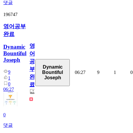
댓글
196747
영어공부
완료
영
Dynamic
Bountiful
어
Joseph
공
Dynamic
부
9
06:27
9
1
0
Bountiful
완
Joseph
1
0
료
06:27
0
댓글