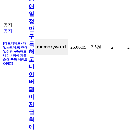
애
일
정
공지
만
공지
구
독
[메모리워드X타
2.5천
memoryword
26.06.05
2
2
임스프레드] 최애
해
일정만 구독해도
네이버페이 지급!
도
최애 구독 이벤트
OPEN!
네
이
버
페
이
지
급!
최
애