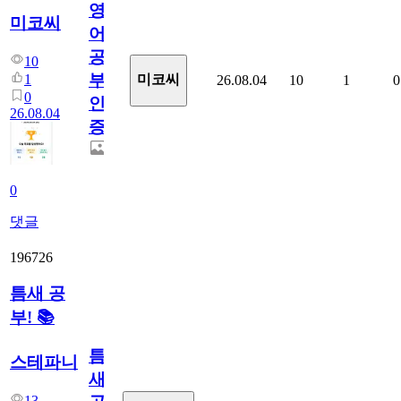
영
미코씨
어
공
10
부
1
미코씨
26.08.04
10
1
0
0
인
26.08.04
증
0
댓글
196726
틈새 공
부! 📚
틈
스테파니
새
13