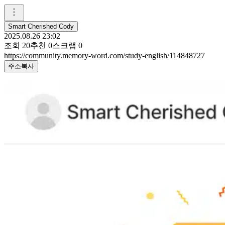
Smart Cherished Cody
2025.08.26 23:02
조회
20
추천
0
스크랩
0
https://community.memory-word.com/study-english/114848727
주소복사